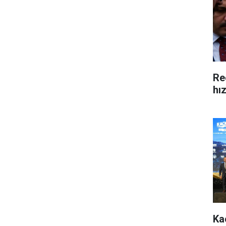
Re
hı
Ka