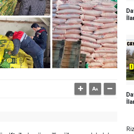
Da
İla
Da
İla
Ri