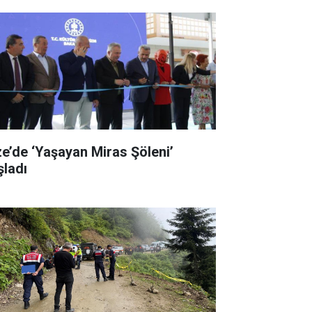
ze’de ‘Yaşayan Miras Şöleni’
şladı