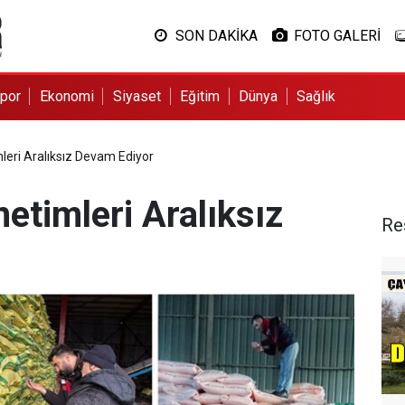
SON DAKİKA
FOTO GALERİ
por
Ekonomi
Siyaset
Eğitim
Dünya
Sağlık
leri Aralıksız Devam Ediyor
etimleri Aralıksız
Re