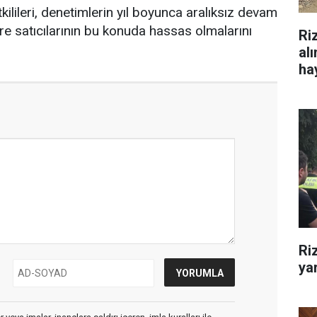
ilileri, denetimlerin yıl boyunca aralıksız devam
bre satıcılarının bu konuda hassas olmalarını
Ri
al
hay
Ri
yar