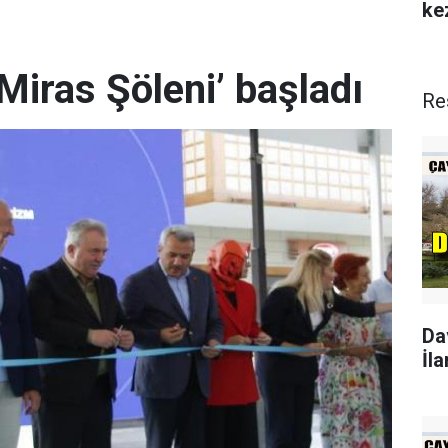
ke
Miras Şöleni’ başladı
Re
Da
İla