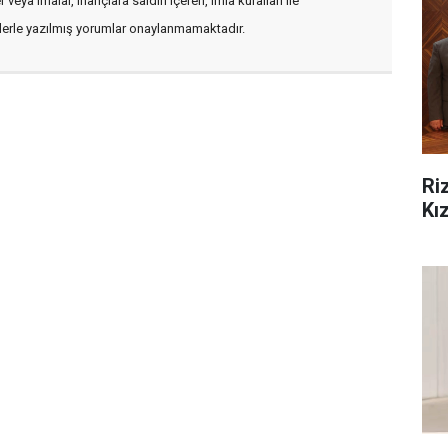
veya imalar, inançlara saldırı içeren, imla kuralları ile
flerle yazılmış yorumlar onaylanmamaktadır.
Ri
Kız