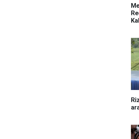
Me
Re
Ka
Ri
ar