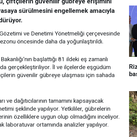
 çiftçilerin güvenilir gübreye erişimini
yasaya sürülmesini engellemek amacıyla
dürüyor.
 Gözetimi ve Denetimi Yönetmeliği çerçevesinde
sezonu öncesinde daha da yoğunlaştırıldı.
akanlığı'nın başlattığı 81 ildeki eş zamanlı
Ri
a gerçekleştiriliyor. İl ve ilçelerde eşgüdüm
ba
tçilerin güvenilir gübreye ulaşması için sahada
ıları ve dağıtıcılarının tamamını kapsayacak
imi şeklinde yapılıyor. Yetkililer, gübrelerin
lerinin özelliklere uygun olup olmadığını inceliyor.
k laboratuvar ortamında analizler yapılıyor.