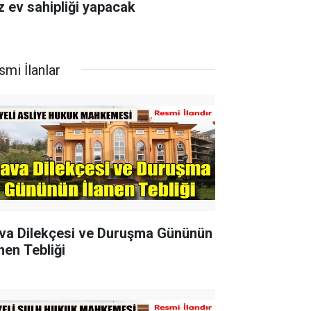
z ev sahipliği yapacak
smi İlanlar
va Dilekçesi ve Duruşma Gününün
nen Tebliği