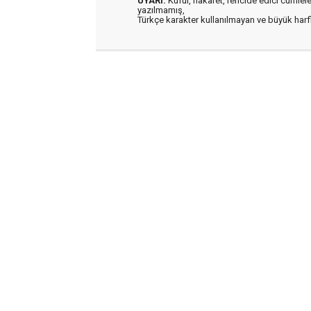
UYARI:
Küfür, hakaret, rencide edici cümleler 
yazılmamış,
Türkçe karakter kullanılmayan ve büyük har