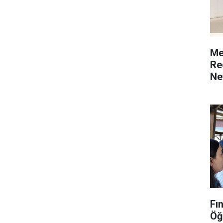
Me
Re
Ne
Fı
Öğ