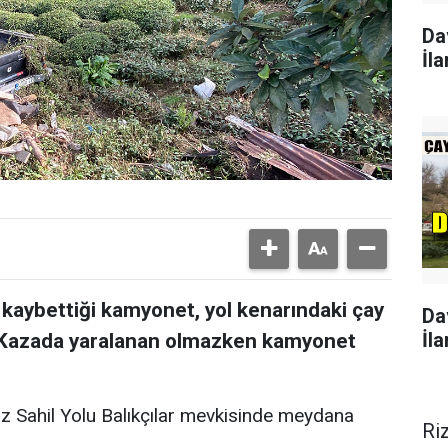
Da
İla
kaybettiği kamyonet, yol kenarındaki çay
Da
İla
di. Kazada yaralanan olmazken kamyonet
iz Sahil Yolu Balıkçılar mevkisinde meydana
Ri