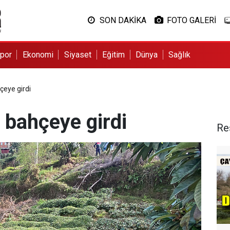
SON DAKİKA
FOTO GALERİ
por
Ekonomi
Siyaset
Eğitim
Dünya
Sağlık
eye girdi
 bahçeye girdi
Re