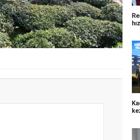
Re
hı
Ka
ke