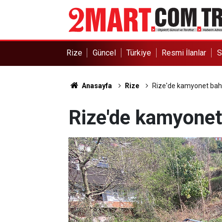
Rize
Güncel
Türkiye
Resmi İlanlar
S
Anasayfa
Rize
Rize'de kamyonet bahç
Rize'de kamyonet