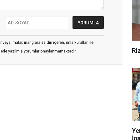
veya imalar, inançlara saldırı içeren, imla kuralları ile
Ri
flerle yazılmış yorumlar onaylanmamaktadır.
Ye
İn