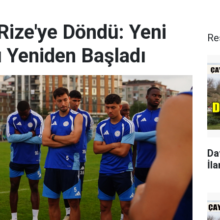
Rize'ye Döndü: Yeni
Re
ı Yeniden Başladı
Da
İla