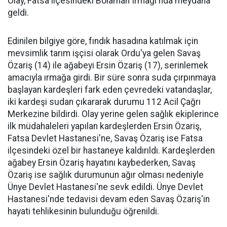
Olay, Fatsa ilçesindeki Bolaman Irmağı'nda meydana
geldi.
Edinilen bilgiye göre, fındık hasadına katılmak için
mevsimlik tarım işçisi olarak Ordu'ya gelen Savaş
Özariş (14) ile ağabeyi Ersin Özariş (17), serinlemek
amacıyla ırmağa girdi. Bir süre sonra suda çırpınmaya
başlayan kardeşleri fark eden çevredeki vatandaşlar,
iki kardeşi sudan çıkararak durumu 112 Acil Çağrı
Merkezine bildirdi. Olay yerine gelen sağlık ekiplerince
ilk müdahaleleri yapılan kardeşlerden Ersin Özariş,
Fatsa Devlet Hastanesi'ne, Savaş Özariş ise Fatsa
ilçesindeki özel bir hastaneye kaldırıldı. Kardeşlerden
ağabey Ersin Özariş hayatını kaybederken, Savaş
Özariş ise sağlık durumunun ağır olması nedeniyle
Ünye Devlet Hastanesi'ne sevk edildi. Ünye Devlet
Hastanesi'nde tedavisi devam eden Savaş Özariş'in
hayati tehlikesinin bulunduğu öğrenildi.