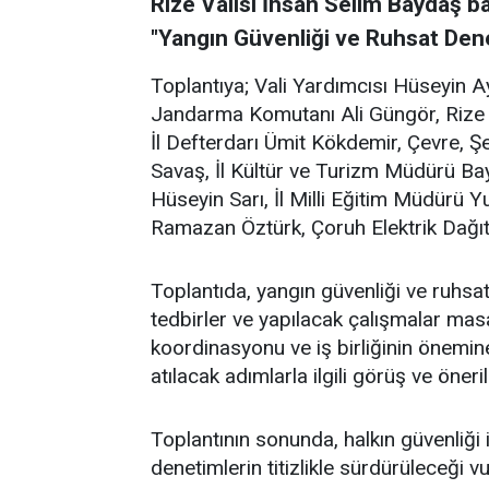
Rize Valisi İhsan Selim Baydaş ba
"Yangın Güvenliği ve Ruhsat Denet
Toplantıya; Vali Yardımcısı Hüseyin A
Jandarma Komutanı Ali Güngör, Rize 
İl Defterdarı Ümit Kökdemir, Çevre, Şeh
Savaş, İl Kültür ve Turizm Müdürü Bay
Hüseyin Sarı, İl Milli Eğitim Müdürü 
Ramazan Öztürk, Çoruh Elektrik Dağıt
Toplantıda, yangın güvenliği ve ruhsa
tedbirler ve yapılacak çalışmalar masaya
koordinasyonu ve iş birliğinin önemine 
atılacak adımlarla ilgili görüş ve öneril
Toplantının sonunda, halkın güvenliği i
denetimlerin titizlikle sürdürüleceği v