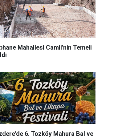
phane Mahallesi Camii'nin Temeli
ldı
izdere'de 6. Tozköy Mahura Bal ve