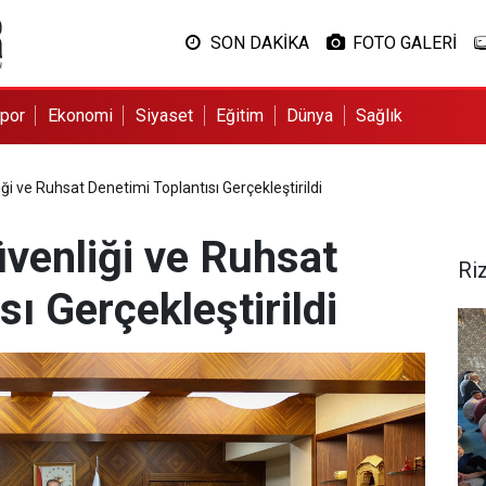
SON DAKİKA
FOTO GALERİ
por
Ekonomi
Siyaset
Eğitim
Dünya
Sağlık
ği ve Ruhsat Denetimi Toplantısı Gerçekleştirildi
üvenliği ve Ruhsat
Ri
sı Gerçekleştirildi