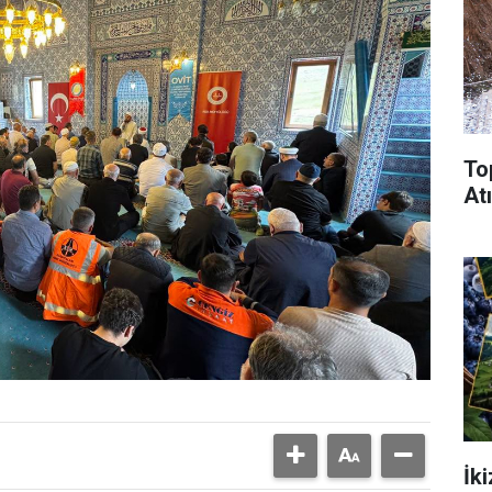
To
Atı
İk