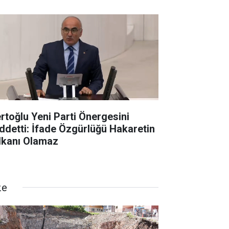
rtoğlu Yeni Parti Önergesini
ddetti: İfade Özgürlüğü Hakaretin
lkanı Olamaz
ze