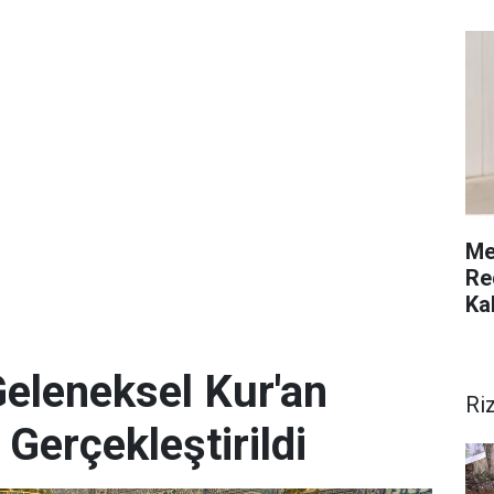
Me
Re
Ka
Geleneksel Kur'an
Ri
 Gerçekleştirildi