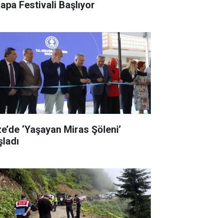
kapa Festivali Başlıyor
ze’de ‘Yaşayan Miras Şöleni’
şladı