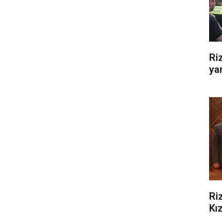
Ri
yar
Ri
Kız