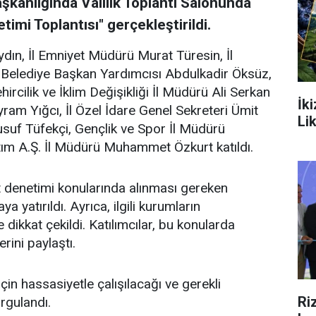
şkanlığında Valilik Toplantı Salonunda
imi Toplantısı" gerçekleştirildi.
ydın, İl Emniyet Müdürü Murat Türesin, İl
Belediye Başkan Yardımcısı Abdulkadir Öksüz,
ircilik ve İklim Değişikliği İl Müdürü Ali Serkan
İk
ram Yığcı, İl Özel İdare Genel Sekreteri Ümit
Li
Yusuf Tüfekçi, Gençlik ve Spor İl Müdürü
ım A.Ş. İl Müdürü Muhammet Özkurt katıldı.
t denetimi konularında alınması gereken
 yatırıldı. Ayrıca, ilgili kurumların
dikkat çekildi. Katılımcılar, bu konularda
erini paylaştı.
çin hassasiyetle çalışılacağı ve gerekli
Ri
urgulandı.