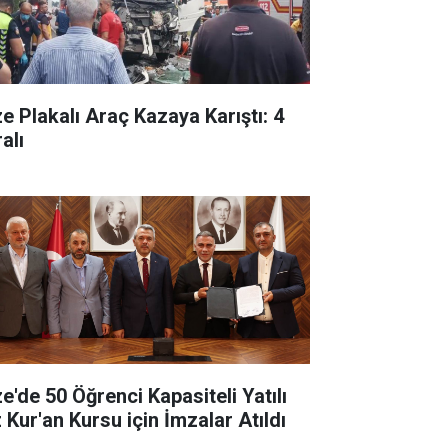
ze Plakalı Araç Kazaya Karıştı: 4
alı
ze'de 50 Öğrenci Kapasiteli Yatılı
 Kur'an Kursu için İmzalar Atıldı