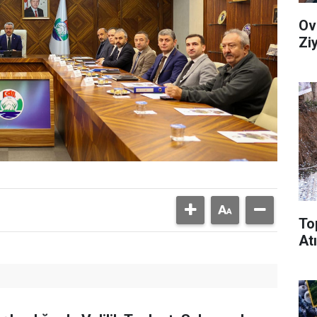
Ov
Zi
To
Atı