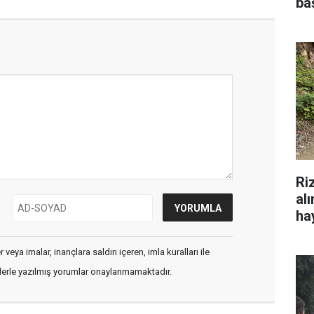
ba
Ri
al
hay
veya imalar, inançlara saldırı içeren, imla kuralları ile
flerle yazılmış yorumlar onaylanmamaktadır.