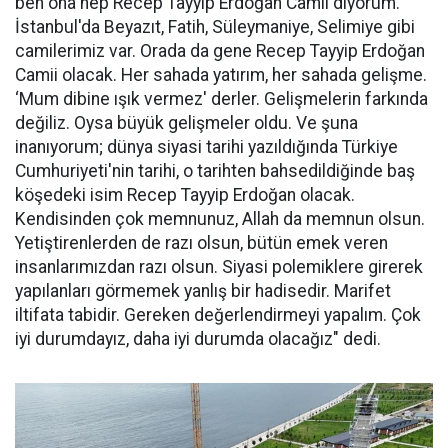
ben ona hep Recep Tayyip Erdoğan Camii diyorum.
İstanbul'da Beyazıt, Fatih, Süleymaniye, Selimiye gibi
camilerimiz var. Orada da gene Recep Tayyip Erdoğan
Camii olacak. Her sahada yatırım, her sahada gelişme.
‘Mum dibine ışık vermez' derler. Gelişmelerin farkında
değiliz. Oysa büyük gelişmeler oldu. Ve şuna
inanıyorum; dünya siyasi tarihi yazıldığında Türkiye
Cumhuriyeti'nin tarihi, o tarihten bahsedildiğinde baş
köşedeki isim Recep Tayyip Erdoğan olacak.
Kendisinden çok memnunuz, Allah da memnun olsun.
Yetiştirenlerden de razı olsun, bütün emek veren
insanlarımızdan razı olsun. Siyasi polemiklere girerek
yapılanları görmemek yanlış bir hadisedir. Marifet
iltifata tabidir. Gereken değerlendirmeyi yapalım. Çok
iyi durumdayız, daha iyi durumda olacağız" dedi.