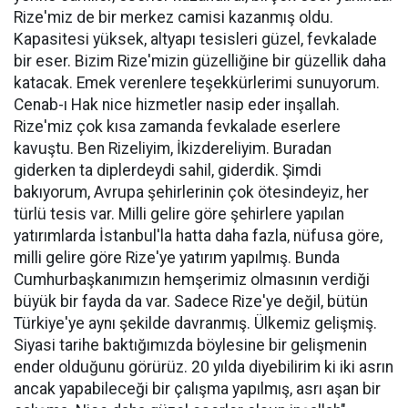
Rize'miz de bir merkez camisi kazanmış oldu.
Kapasitesi yüksek, altyapı tesisleri güzel, fevkalade
bir eser. Bizim Rize'mizin güzelliğine bir güzellik daha
katacak. Emek verenlere teşekkürlerimi sunuyorum.
Cenab-ı Hak nice hizmetler nasip eder inşallah.
Rize'miz çok kısa zamanda fevkalade eserlere
kavuştu. Ben Rizeliyim, İkizdereliyim. Buradan
giderken ta diplerdeydi sahil, giderdik. Şimdi
bakıyorum, Avrupa şehirlerinin çok ötesindeyiz, her
türlü tesis var. Milli gelire göre şehirlere yapılan
yatırımlarda İstanbul'la hatta daha fazla, nüfusa göre,
milli gelire göre Rize'ye yatırım yapılmış. Bunda
Cumhurbaşkanımızın hemşerimiz olmasının verdiği
büyük bir fayda da var. Sadece Rize'ye değil, bütün
Türkiye'ye aynı şekilde davranmış. Ülkemiz gelişmiş.
Siyasi tarihe baktığımızda böylesine bir gelişmenin
ender olduğunu görürüz. 20 yılda diyebilirim ki iki asrın
ancak yapabileceği bir çalışma yapılmış, asrı aşan bir