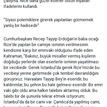
çalışma. Nice daha güzel eserler olsun inşallah"
ifadelerini kullandı.
"Siyasi polemiklere girerek yapılanları görmemek
yanlış bir hadisedir"
Cumhurbaşkanı Recep Tayyip Erdoğan'ın baba ocağı
Rize'de yapılan bir camiye isminin verilmesinin
kendisine karşı bir emrivaki olduğunu ifade eden
Kahraman, "Bakınız, büyük misaller vermiş kişilerin
doğduğu yerlerde olan eserlerle isminin yaşatılması
bir vecibedir. Gerek İstanbul'da gerek Rize'mizde bu
vecibeyi yerine getirmede çok tembel davranıldığını
görüyoruz. Havaalanı Tayyip Bey'in eseridir, bu
kaldırımlar, bu şehrin bu hale gelmesi eseridir. Bir emri
vaki gibi oldu ama halkın talebini aktarmış olduk. Bu
talebi bir de şununla tekrar etmek istiyorum;
İstanbul'da da bir cami var. Çamlıca'da yapılmış cami,