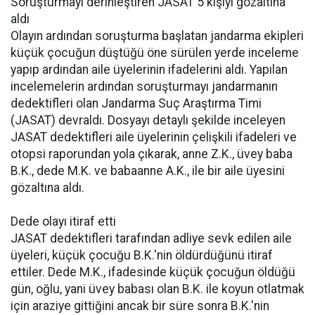
Soruşturmayı derinleştiren JASAT 5 kişiyi gözaltına
aldı
Olayın ardından soruşturma başlatan jandarma ekipleri
küçük çocuğun düştüğü öne sürülen yerde inceleme
yapıp ardından aile üyelerinin ifadelerini aldı. Yapılan
incelemelerin ardından soruşturmayı jandarmanın
dedektifleri olan Jandarma Suç Araştırma Timi
(JASAT) devraldı. Dosyayı detaylı şekilde inceleyen
JASAT dedektifleri aile üyelerinin çelişkili ifadeleri ve
otopsi raporundan yola çıkarak, anne Z.K., üvey baba
B.K., dede M.K. ve babaanne A.K., ile bir aile üyesini
gözaltına aldı.
Dede olayı itiraf etti
JASAT dedektifleri tarafından adliye sevk edilen aile
üyeleri, küçük çocuğu B.K.'nin öldürdüğünü itiraf
ettiler. Dede M.K., ifadesinde küçük çocuğun öldüğü
gün, oğlu, yani üvey babası olan B.K. ile koyun otlatmak
için araziye gittiğini ancak bir süre sonra B.K.'nin