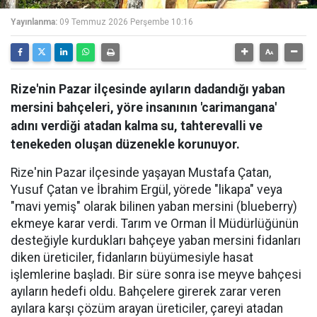
Yayınlanma:
09 Temmuz 2026 Perşembe 10:16
Rize'nin Pazar ilçesinde ayıların dadandığı yaban
mersini bahçeleri, yöre insanının 'carimangana'
adını verdiği atadan kalma su, tahterevalli ve
tenekeden oluşan düzenekle korunuyor.
Rize'nin Pazar ilçesinde yaşayan Mustafa Çatan,
Yusuf Çatan ve İbrahim Ergül, yörede "likapa" veya
"mavi yemiş" olarak bilinen yaban mersini (blueberry)
ekmeye karar verdi. Tarım ve Orman İl Müdürlüğünün
desteğiyle kurdukları bahçeye yaban mersini fidanları
diken üreticiler, fidanların büyümesiyle hasat
işlemlerine başladı. Bir süre sonra ise meyve bahçesi
ayıların hedefi oldu. Bahçelere girerek zarar veren
ayılara karşı çözüm arayan üreticiler, çareyi atadan