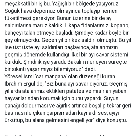
meşakkatli bir iş bu. Yağışlı bir bölgede yaşıyoruz.
Soğuk hava depomuz olmayınca toplayıp hemen
tüketilmesi gerekiyor. Bunun üzerine bir de ayı
saldırılarına maruz kaldık. Likapa fidanlarımızı koparıp,
bahçeyi talan etmeye başladı. Şimdiye kadar böyle bir
şey olmuyordu. Geçen yıl bir kez saldırı olmuştu. Bu yıl
ise üst üste ayı saldırıları başlayınca, atalarımızın
geçmiş dönemde kullandığı ilkel bir ayı savar sistemi
kurduk. Şimdilik işe yaradı. Bakalım ilerleyen süreçte
bir sıkıntı yaşar mıyız bilemiyoruz" dedi.
Yöresel ismi ‘carimangana' olan düzeneği kuran
İbrahim Ergül de, "Biz buna ayı savar diyoruz. Geçmiş
yıllarda atalarımız ektikleri patates ve mısırları yaban
hayvanlarından korumak için bunu yapardı. Suyun
çanağı doldurması ve ağırlık artınca boşalıp tekrar geri
basması ile çıkan çarpışmadan kaynaklı ses, ayıyı
ürkütüp, bu alana gelmesini engelliyor" diye konuştu.