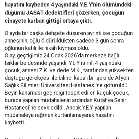
hayatını kaybeden 4 yaşındaki Y.E.Y'nin ölümündeki
düğümü JASAT dedektifleri çözerken, çocuğun
cinayete kurban gittiği ortaya çıktı.
Olayda bir başka dehşete düşüren ayrıntı ise çocuğun
annesinin, oğlu öldürüldükten sadece 3 gün sonra
oğlunun katili ile nikâh kıyması oldu.
Olay, geçtiğimiz 24 Ocak 2026'da merkeze bağlı
Işıklar beldesinde yaşandı. Y.E.Y isimli 4 yaşındaki
çocuk, annesi Z.K. ve dede M.K., tarafından yüksekten
düştüğü gerekçesi ile bilinci kapalı bir şekilde Afyon
Sağlık Bilimleri Üniversitesi Hastanesi'ne götürüldü.
Beyin kanaması geçirdiği tespit edilen küçük çocuk,
burada yapılan müdahalenin ardından Kütahya Şehir
Hastanesi'ne sevk edildi. Ancak Y.E.Y, yapılan
müdahaleye rağmen kurtarılamayarak haşatını
kaybetti.