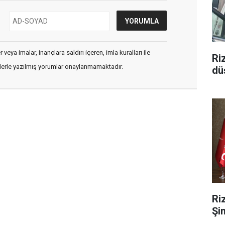
veya imalar, inançlara saldırı içeren, imla kuralları ile
Ri
flerle yazılmış yorumlar onaylanmamaktadır.
düş
Ri
Şi