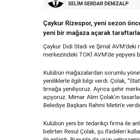
SELİM SERDAR DENİZALP
Çaykur Rizespor, yeni sezon önce
yeni bir mağaza açarak taraftarla
Çaykur Didi Stadı ve Şimal AVM'deki 
merkezindeki TOKİ AVM’de yepyeni bir
Kulübün mağazalardan sorumlu yöneti
yeniliklerle ilgili bilgi verdi. Çolak,
tırnağa yeniliyoruz. Ayrıca şehir me
açıyoruz. Mimar Alim Çolak’ın tasarladı
Belediye Başkanı Rahmi Metin’e verdiğ
Kulübün yeni bir tedarikçi firma ile anl
belirten Resul Çolak, şu ifadeleri kull
ile anlaştı. Bununla da ürün yelpazem