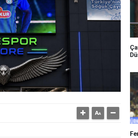
Ça
Dü
Fe