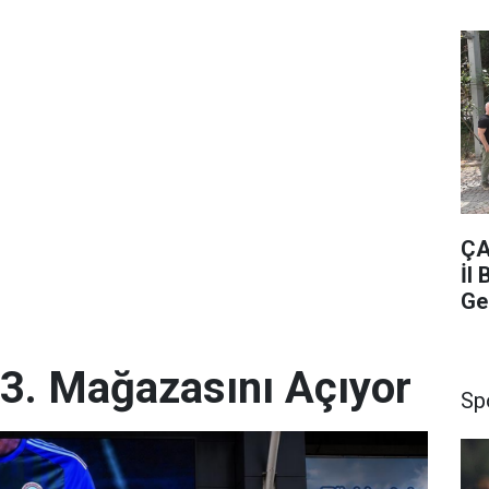
ÇA
İl
Ge
 3. Mağazasını Açıyor
Sp