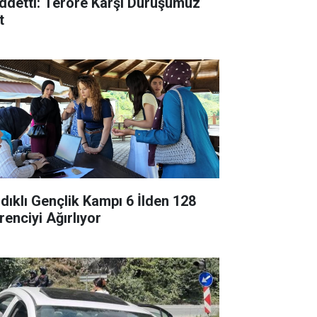
ddetti: Teröre Karşı Duruşumuz
t
ndıklı Gençlik Kampı 6 İlden 128
renciyi Ağırlıyor