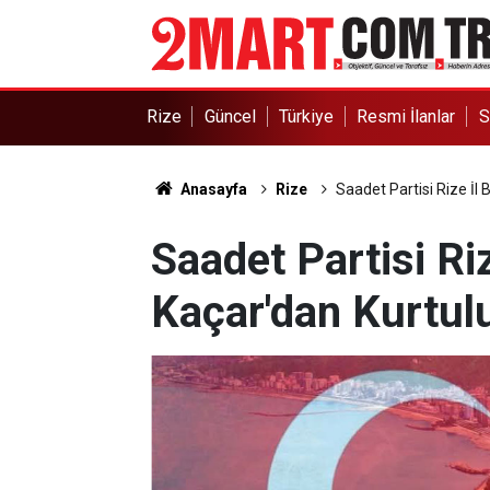
Rize
Güncel
Türkiye
Resmi İlanlar
S
Anasayfa
Rize
Saadet Partisi Rize İl
Saadet Partisi Ri
Kaçar'dan Kurtul