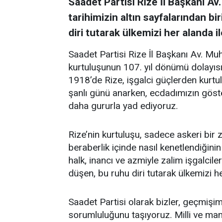
Saadet Partisi Rize İl Başkanı A
tarihimizin altın sayfalarından bi
diri tutarak ülkemizi her alanda i
Saadet Partisi Rize İl Başkanı Av. M
kurtuluşunun 107. yıl dönümü dolayısı
1918’de Rize, işgalci güçlerden kurt
şanlı günü anarken, ecdadımızın göster
daha gururla yad ediyoruz.
Rize’nin kurtuluşu, sadece askeri bir z
beraberlik içinde nasıl kenetlendiğin
halk, inancı ve azmiyle zalim işgalcile
düşen, bu ruhu diri tutarak ülkemizi he
Saadet Partisi olarak bizler, geçmiş
sorumluluğunu taşıyoruz. Milli ve man