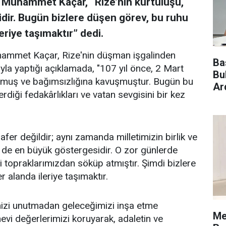
v. Muhammet Kaçar, “Rize’nin kurtuluşu,
ridir. Bugün bizlere düşen görev, bu ruhu
leriye taşımaktır” dedi.
uhammet Kaçar, Rize'nin düşman işgalinden
Ba
yla yaptığı açıklamada, "107 yıl önce, 2 Mart
Bu
ulmuş ve bağımsızlığına kavuşmuştur. Bugün bu
Ar
diği fedakârlıkları ve vatan sevgisini bir kez
afer değildir; aynı zamanda milletimizin birlik ve
in de en büyük göstergesidir. O zor günlerde
ri topraklarımızdan söküp atmıştır. Şimdi bizlere
r alanda ileriye taşımaktır.
imizi unutmadan geleceğimizi inşa etme
Me
evi değerlerimizi koruyarak, adaletin ve