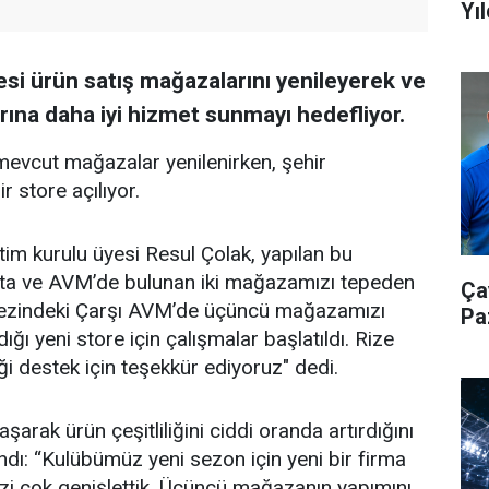
Yıl
si ürün satış mağazalarını yenileyerek ve
rına daha iyi hizmet sunmayı hedefliyor.
mevcut mağazalar yenilenirken, şehir
 store açılıyor.
m kurulu üyesi Resul Çolak, yapılan bu
 "Statta ve AVM’de bulunan iki mağazamızı tepeden
Ça
rkezindeki Çarşı AVM’de üçüncü mağazamızı
Pa
ğı yeni store için çalışmalar başlatıldı. Rize
i destek için teşekkür ediyoruz" dedi.
aşarak ürün çeşitliliğini ciddi oranda artırdığını
andı: “Kulübümüz yeni sezon için yeni bir firma
izi çok genişlettik. Üçüncü mağazanın yapımını