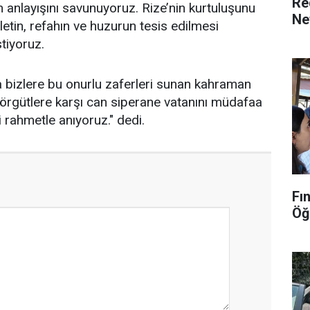
Re
 anlayışını savunuyoruz. Rize’nin kurtuluşunu
Ne
etin, refahın ve huzurun tesis edilmesi
tiyoruz.
 bizlere bu onurlu zaferleri sunan kahraman
rgütlere karşı can siperane vatanını müdafaa
 rahmetle anıyoruz." dedi.
Fı
Öğ