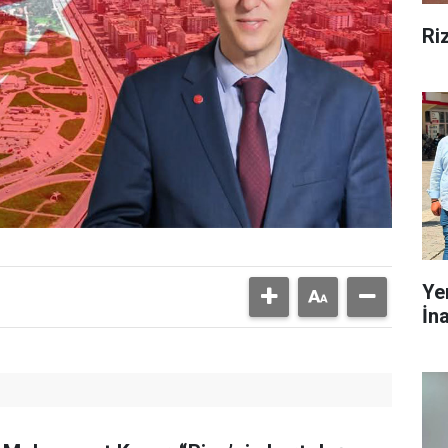
Ri
Ye
İn