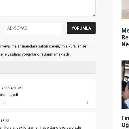
Me
Re
Ne
veya imalar, inançlara saldırı içeren, imla kuralları ile
flerle yazılmış yorumlar onaylanmamaktadır.
lık 2024 20:39
orum cayeli
(0)
Fı
 16:23
Öğ
en kuralar cekildi zaman haberdar oluyoruz bizde