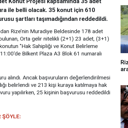
det Konut Projesi kapsamında 35 adet
a ile belli olacak. 35 konut için 610
urusu şartları taşımadığından reddedildi.
ından Rize’nin Muradiye Beldesinde 178 adet
lunan, Orta gelir nitelikli (2+1) 23 adet, (3+1)
onutun "Hak Sahipliği ve Konut Belirleme
 11:00'de Bilkent Plaza A3 Blok 61 numaralı
Ri
ar
ru alındı. Ancak başvuruların değerlendirilmesi
ığı belirlendi ve 213 kişi kuraya katılmaya hak
vuru yapılırken, 25 kişinin başvurusu reddedildi
 ŞÖYLE: