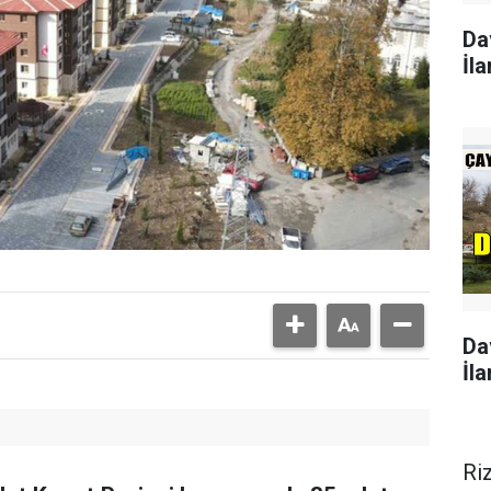
Da
İla
Da
İla
Ri