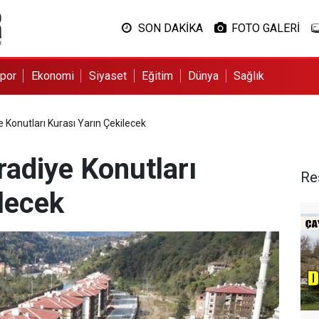
SON DAKİKA
FOTO GALERİ
por
Ekonomi
Siyaset
Eğitim
Dünya
Sağlık
 Konutları Kurası Yarın Çekilecek
radiye Konutları
Re
lecek