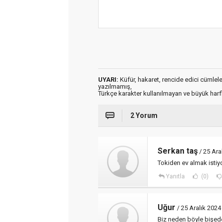
UYARI:
Küfür, hakaret, rencide edici cümleler 
yazılmamış,
Türkçe karakter kullanılmayan ve büyük har
2 Yorum
Serkan taş
/ 25 Ara
Tokiden ev almak istiy
Yanıtla
(0)
Uğur
/ 25 Aralık 2024
Biz neden böyle bişed