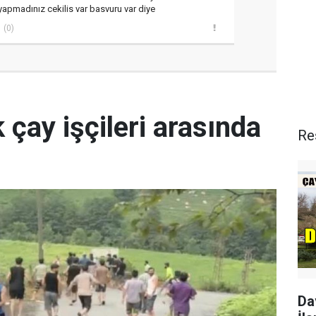
yapmadınız cekilis var basvuru var diye
(0)
 çay işçileri arasında
Re
Da