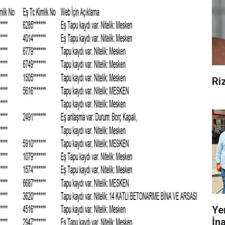
Ri
Ye
İn