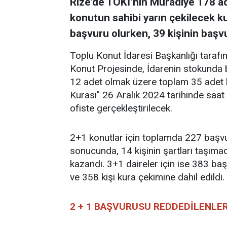
Rize’de TOKİ’nin Muradiye 178 a
konutun sahibi yarın çekilecek kur
başvuru olurken, 39 kişinin başv
Toplu Konut İdaresi Başkanlığı taraf
Konut Projesinde, İdarenin stokunda bu
12 adet olmak üzere toplam 35 adet k
Kurası" 26 Aralık 2024 tarihinde saat
ofiste gerçekleştirilecek.
2+1 konutlar için toplamda 227 başvu
sonucunda, 14 kişinin şartları taşımad
kazandı. 3+1 daireler için ise 383 baş
ve 358 kişi kura çekimine dahil edildi.
2 + 1 BAŞVURUSU REDDEDİLENLER