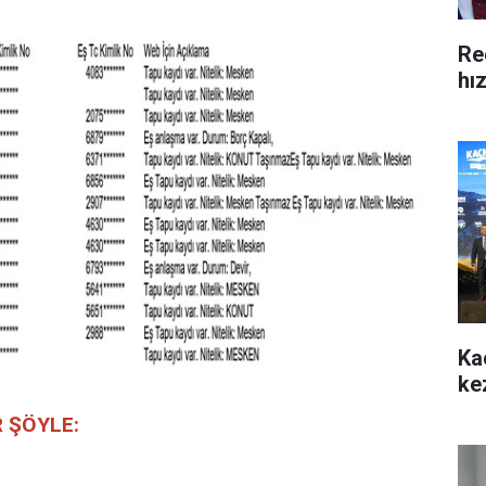
Re
hı
Ka
ke
 ŞÖYLE: