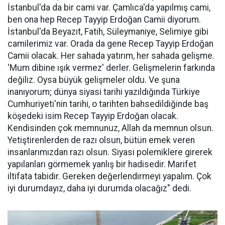
İstanbul'da da bir cami var. Çamlıca'da yapılmış cami,
ben ona hep Recep Tayyip Erdoğan Camii diyorum.
İstanbul'da Beyazıt, Fatih, Süleymaniye, Selimiye gibi
camilerimiz var. Orada da gene Recep Tayyip Erdoğan
Camii olacak. Her sahada yatırım, her sahada gelişme.
‘Mum dibine ışık vermez' derler. Gelişmelerin farkında
değiliz. Oysa büyük gelişmeler oldu. Ve şuna
inanıyorum; dünya siyasi tarihi yazıldığında Türkiye
Cumhuriyeti'nin tarihi, o tarihten bahsedildiğinde baş
köşedeki isim Recep Tayyip Erdoğan olacak.
Kendisinden çok memnunuz, Allah da memnun olsun.
Yetiştirenlerden de razı olsun, bütün emek veren
insanlarımızdan razı olsun. Siyasi polemiklere girerek
yapılanları görmemek yanlış bir hadisedir. Marifet
iltifata tabidir. Gereken değerlendirmeyi yapalım. Çok
iyi durumdayız, daha iyi durumda olacağız" dedi.