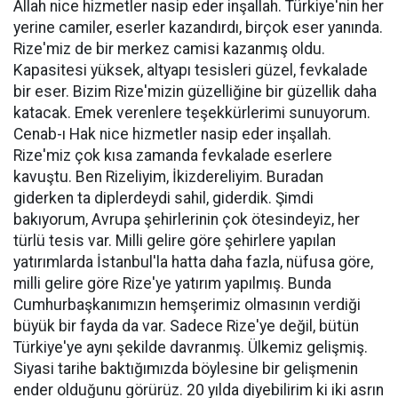
Allah nice hizmetler nasip eder inşallah. Türkiye'nin her
yerine camiler, eserler kazandırdı, birçok eser yanında.
Rize'miz de bir merkez camisi kazanmış oldu.
Kapasitesi yüksek, altyapı tesisleri güzel, fevkalade
bir eser. Bizim Rize'mizin güzelliğine bir güzellik daha
katacak. Emek verenlere teşekkürlerimi sunuyorum.
Cenab-ı Hak nice hizmetler nasip eder inşallah.
Rize'miz çok kısa zamanda fevkalade eserlere
kavuştu. Ben Rizeliyim, İkizdereliyim. Buradan
giderken ta diplerdeydi sahil, giderdik. Şimdi
bakıyorum, Avrupa şehirlerinin çok ötesindeyiz, her
türlü tesis var. Milli gelire göre şehirlere yapılan
yatırımlarda İstanbul'la hatta daha fazla, nüfusa göre,
milli gelire göre Rize'ye yatırım yapılmış. Bunda
Cumhurbaşkanımızın hemşerimiz olmasının verdiği
büyük bir fayda da var. Sadece Rize'ye değil, bütün
Türkiye'ye aynı şekilde davranmış. Ülkemiz gelişmiş.
Siyasi tarihe baktığımızda böylesine bir gelişmenin
ender olduğunu görürüz. 20 yılda diyebilirim ki iki asrın