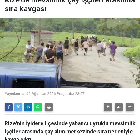
Rize’de mevsimlik çay işçileri arasında
sıra kavgası
Yayınlanma:
06 Ağustos 2026 Perşembe 23:07
Rize'nin İyidere ilçesinde yabancı uyruklu mevsimlik
işçiler arasında çay alım merkezinde sıra nedeniyle
kavga çıktı.