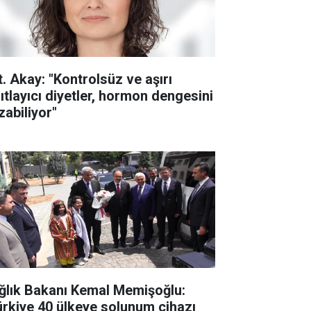
t. Akay: "Kontrolsüz ve aşırı
sıtlayıcı diyetler, hormon dengesini
zabiliyor"
ğlık Bakanı Kemal Memişoğlu:
ürkiye 40 ülkeye solunum cihazı