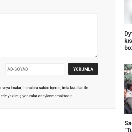
Dy
kı
bo
veya imalar, inançlara saldırı içeren, imla kuralları ile
flerle yazılmış yorumlar onaylanmamaktadır.
Sa
"T