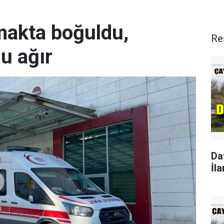
rmakta boğuldu,
Re
u ağır
Da
İla