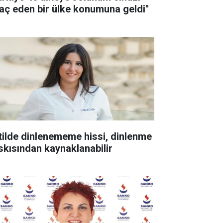
raç eden bir ülke konumuna geldi"
tilde dinlenememe hissi, dinlenme
skısından kaynaklanabilir