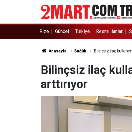
Rize
Güncel
Türkiye
Resmi İlanlar
S
Anasayfa
Sağlık
Bilinçsiz ilaç kullanımı
Bilinçsiz ilaç kull
arttırıyor