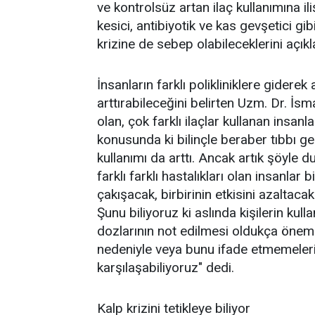
ve kontrolsüz artan ilaç kullanımına il
kesici, antibiyotik ve kas gevşetici gibi
krizine de sebep olabileceklerini açıkl
İnsanların farklı polikliniklere giderek al
arttırabileceğini belirten Uzm. Dr. İs
olan, çok farklı ilaçlar kullanan insan
konusunda ki bilinçle beraber tıbbı g
kullanımı da arttı. Ancak artık şöyle d
farklı farklı hastalıkları olan insanlar b
çakışacak, birbirinin etkisini azaltacak
Şunu biliyoruz ki aslında kişilerin kul
dozlarının not edilmesi oldukça önemli
nedeniyle veya bunu ifade etmemeler
karşılaşabiliyoruz" dedi.
Kalp krizini tetikleye biliyor