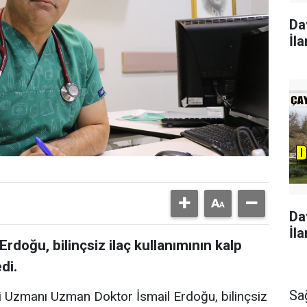
Da
İla
Da
İla
rdoğu, bilinçsiz ilaç kullanımının kalp
di.
Sa
i Uzmanı Uzman Doktor İsmail Erdoğu, bilinçsiz