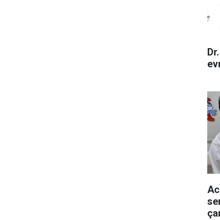
Dr
ev
Ac
se
ça