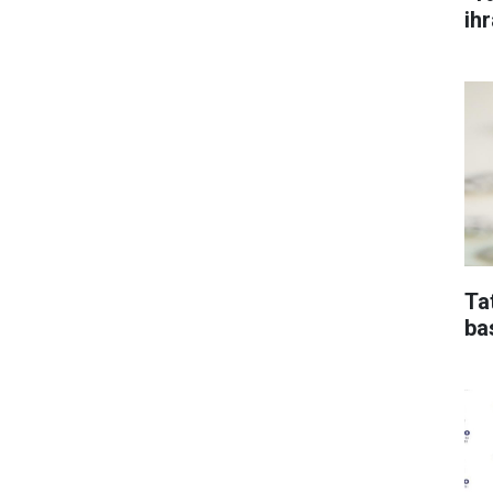
ih
Ta
ba