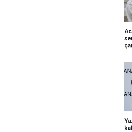
Ac
se
ça
Ya
kal