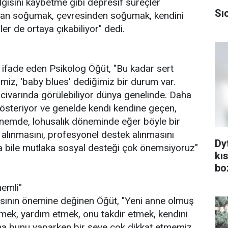
ilgisini kaybetme gibi depresif süreçler
Sı
an soğumak, çevresinden soğumak, kendini
ler de ortaya çıkabiliyor" dedi.
ifade eden Psikolog Öğüt, "Bu kadar sert
miz, 'baby blues' dediğimiz bir durum var.
ivarında görülebiliyor dünya genelinde. Daha
gösteriyor ve genelde kendi kendine geçen,
önemde, lohusalık döneminde eğer böyle bir
alınmasını, profesyonel destek alınmasını
Dy
a bile mutlaka sosyal desteği çok önemsiyoruz"
kı
bo
nemli"
asının önemine değinen Öğüt, "Yeni anne olmuş
rmek, yardım etmek, onu takdir etmek, kendini
ma bunu yaparken bir şeye çok dikkat etmemiz