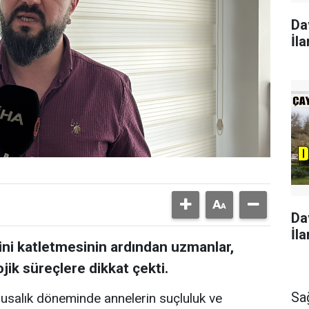
Da
İla
Da
İla
ğini katletmesinin ardından uzmanlar,
ik süreçlere dikkat çekti.
Sa
usalık döneminde annelerin suçluluk ve