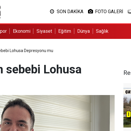
SON DAKİKA
FOTO GALERİ
por
Ekonomi
Siyaset
Eğitim
Dünya
Sağlık
sebebi Lohusa Depresyonu mu
in sebebi Lohusa
Re