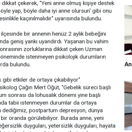
e dikkat çekerek, "Yeni anne olmuş kişiye destek
şöyle yap, böyle daha iyi anne olursun' gibi onu
sinlikle kaçınılmalıdır" uyarısında bulundu.
lçesinde bir annenin henüz 2 aylık bebeğini
da geniş yankı uyandırdı. Yaşanan bu vahim
sonrasının zorluklarına dikkat çeken Uzman
döneminde istenmeyen psikolojik durumların
An
larda bulundu.
gibi etkiler de ortaya çıkabiliyor"
Psikolog Çağın Mert Öğüt, "Gebelik süreci başlı
um sonrası da lohusalık dönemi yine başlı
mda tabii istenmeyen durumlar da ortaya
n dediğimiz, postpartum depresyon, dünya
bir oranda görülebiliyor. Burada anne, yeni
ğersizlik duyguları, yetersizlik duyguları, hayata