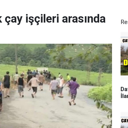
 çay işçileri arasında
Re
Da
İla