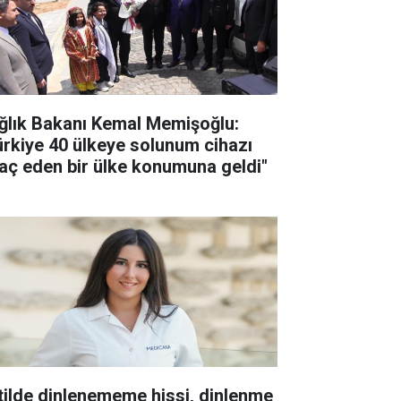
ğlık Bakanı Kemal Memişoğlu:
ürkiye 40 ülkeye solunum cihazı
raç eden bir ülke konumuna geldi"
tilde dinlenememe hissi, dinlenme