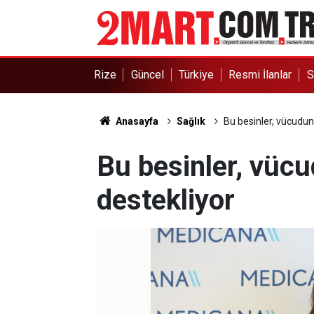
Rize
Güncel
Türkiye
Resmi İlanlar
S
Anasayfa
Sağlık
Bu besinler, vücudun 
Bu besinler, vücu
destekliyor