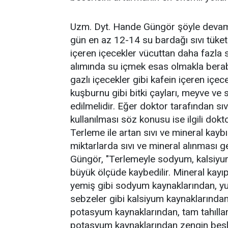
Uzm. Dyt. Hande Güngör şöyle devam et
gün en az 12-14 su bardağı sıvı tüketi
içeren içecekler vücuttan daha fazla sıv
alımında su içmek esas olmakla beraber
gazlı içecekler gibi kafein içeren içe
kuşburnu gibi bitki çayları, meyve ve
edilmelidir. Eğer doktor tarafından sıv
kullanılması söz konusu ise ilgili dok
Terleme ile artan sıvı ve mineral kay
miktarlarda sıvı ve mineral alınması g
Güngör, "Terlemeyle sodyum, kalsiy
büyük ölçüde kaybedilir. Mineral kayıp
yemiş gibi sodyum kaynaklarından, yum
sebzeler gibi kalsiyum kaynaklarından,
potasyum kaynaklarından, tam tahılla
potasyum kaynaklarından zengin besl