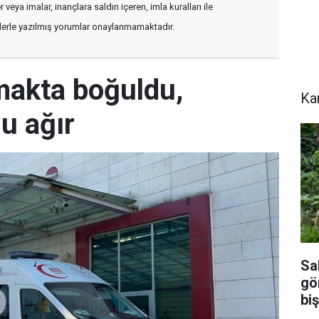
veya imalar, inançlara saldırı içeren, imla kuralları ile
flerle yazılmış yorumlar onaylanmamaktadır.
rmakta boğuldu,
Ka
u ağır
Sal
gö
biş