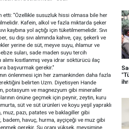
ti: "Özellikle susuzluk hissi olmasa bile her
lmelidir. Kafein, alkol ve fazla miktarda şeker
ı kaybına yol açtığı için tüketilmemelidir. Sıvı
, su dışı sıvı alımında kahve, çay, şekerli ve
cekler yerine de süt, meyve suyu, ıhlamur ve
 sebze suları, sade maden suyu tercih
ı alımı kısıtlanmış veya idrar söktürücü ilaç
tora başvurmak gerekir."
Sa
"T
bının önlenmesi için her zamankinden daha fazla
ih
erektiğini belirten Uzm. Diyetisyen Hande
um, potasyum ve magnezyum gibi mineraller
larının önüne geçmek için peynir, zeytin, kuru
urta, süt ve süt ürünleri ve koyu yeşil yapraklı
 muz, pazı, patates ve baklagiller gibi
r, badem, havuç, hurma, ayçiçeği ve muz gibi
enmek gerekir. Su oranı yüksek, mevsimine