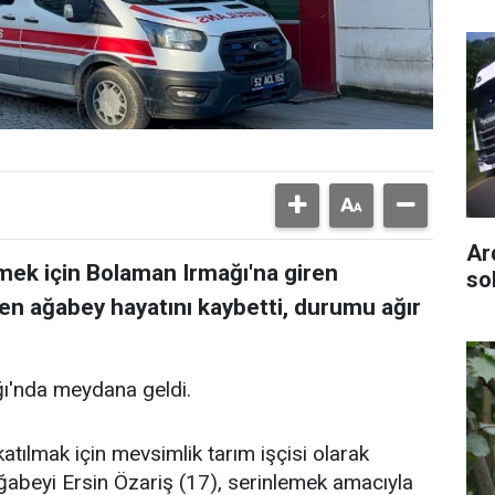
Ar
mek için Bolaman Irmağı'na giren
so
ten ağabey hayatını kaybetti, durumu ağır
ğı'nda meydana geldi.
katılmak için mevsimlik tarım işçisi olarak
ğabeyi Ersin Özariş (17), serinlemek amacıyla