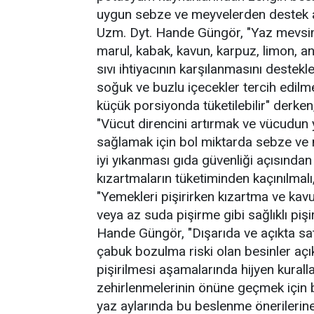
uygun sebze ve meyvelerden destek al
Uzm. Dyt. Hande Güngör, "Yaz mevsimd
marul, kabak, kavun, karpuz, limon, an
sıvı ihtiyacının karşılanmasını destek
soğuk ve buzlu içecekler tercih edilme
küçük porsiyonda tüketilebilir" derken,
"Vücut direncini artırmak ve vücudun 
sağlamak için bol miktarda sebze ve 
iyi yıkanması gıda güvenliği açısından
kızartmaların tüketiminden kaçınılmalı, 
"Yemekleri pişirirken kızartma ve ka
veya az suda pişirme gibi sağlıklı pi
Hande Güngör, "Dışarıda ve açıkta satı
çabuk bozulma riski olan besinler açık
pişirilmesi aşamalarında hijyen kurall
zehirlenmelerinin önüne geçmek için bi
yaz aylarında bu beslenme önerilerine 