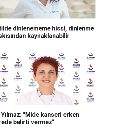
tilde dinlenememe hissi, dinlenme
skısından kaynaklanabilir
. Yılmaz: "Mide kanseri erken
rede belirti vermez"