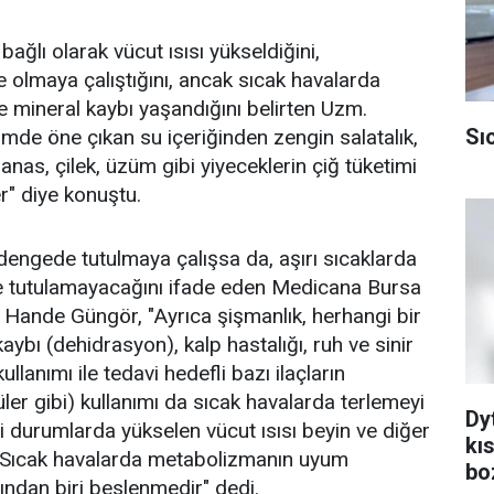
bağlı olarak vücut ısısı yükseldiğini,
olmaya çalıştığını, ancak sıcak havalarda
 mineral kaybı yaşandığını belirten Uzm.
Sı
de öne çıkan su içeriğinden zengin salatalık,
anas, çilek, üzüm gibi yiyeceklerin çiğ tüketimi
er" diye konuştu.
 dengede tutulmaya çalışsa da, aşırı sıcaklarda
de tutulamayacağını ifade eden Medicana Bursa
Hande Güngör, "Ayrıca şişmanlık, herhangi bir
kaybı (dehidrasyon), kalp hastalığı, ruh ve sinir
llanımı ile tedavi hedefli bazı ilaçların
ler gibi) kullanımı da sıcak havalarda terlemeyi
Dy
bi durumlarda yükselen vücut ısısı beyin ve diğer
kı
r. Sıcak havalarda metabolizmanın uyum
bo
rından biri beslenmedir" dedi.