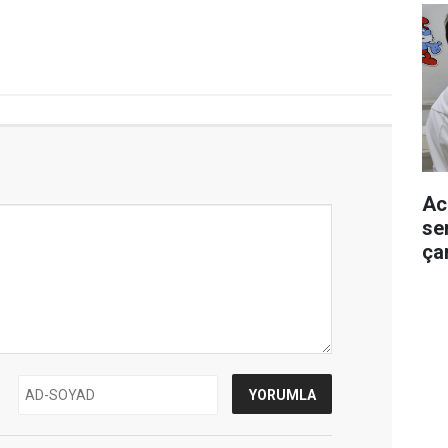
Ac
se
ça