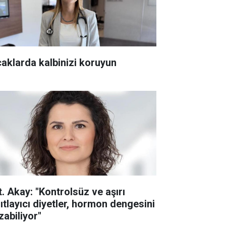
caklarda kalbinizi koruyun
t. Akay: "Kontrolsüz ve aşırı
sıtlayıcı diyetler, hormon dengesini
zabiliyor"