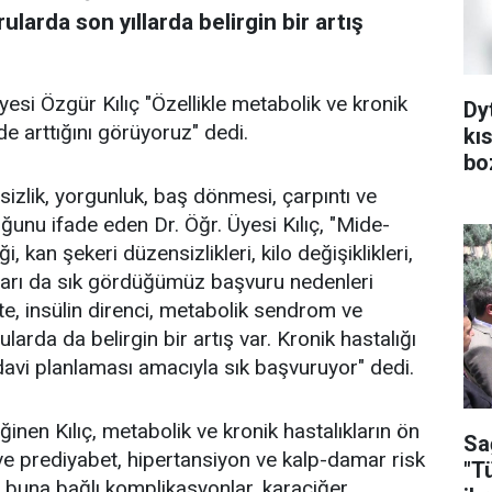
rularda son yıllarda belirgin bir artış
Üyesi Özgür Kılıç "Özellikle metabolik ve kronik
Dy
lde arttığını görüyoruz" dedi.
kı
bo
halsizlik, yorgunluk, baş dönmesi, çarpıntı ve
uğunu ifade eden Dr. Öğr. Üyesi Kılıç, "Mide-
, kan şekeri düzensizlikleri, kilo değişiklikleri,
uları da sık gördüğümüz başvuru nedenleri
ite, insülin direnci, metabolik sendrom ve
larda da belirgin bir artış var. Kronik hastalığı
edavi planlaması amacıyla sık başvuruyor" dedi.
ğinen Kılıç, metabolik ve kronik hastalıkların ön
Sa
ve prediyabet, hipertansiyon ve kalp-damar risk
"T
 ve buna bağlı komplikasyonlar, karaciğer