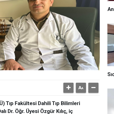
An
Sı
Tıp Fakültesi Dahili Tıp Bilimleri
lı Dr. Öğr. Üyesi Özgür Kılıç, iç