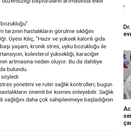
 düzensizliği başvuruların artmasında etkili
 bozukluğu"
Dr
 tarzının hastalıkların görülme sıklığını
ev
r. Üyesi Kılıç, "Hazır ve yüksek kalorili gıda
a başı yaşam, kronik stres, uyku bozukluğu ile
ertansiyon, kolesterol yüksekliği, karaciğer
nın artmasına neden oluyor. Bu da dahiliye
nda bulundu.
 söyledi:
tres yönetimi ve rutin sağlık kontrolleri; bugün
talıkların önemli bir kısmını önleyebilir. Sağlık
di sağlığını daha çok sahiplenmeye başladığının
Ac
se
ça