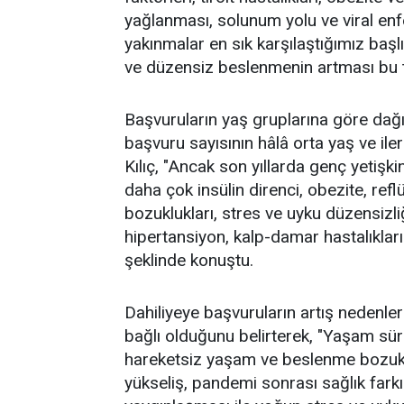
yağlanması, solunum yolu ve viral enfek
yakınmalar en sık karşılaştığımız başl
ve düzensiz beslenmenin artması bu ta
Başvuruların yaş gruplarına göre dağı
başvuru sayısının hâlâ orta yaş ve il
Kılıç, "Ancak son yıllarda genç yetişk
daha çok insülin direnci, obezite, reflü
bozuklukları, stres ve uyku düzensizliğ
hipertansiyon, kalp-damar hastalıkları 
şeklinde konuştu.
Dahiliyeye başvuruların artış nedenle
bağlı olduğunu belirterek, "Yaşam süre
hareketsiz yaşam ve beslenme bozukl
yükseliş, pandemi sonrası sağlık farkın