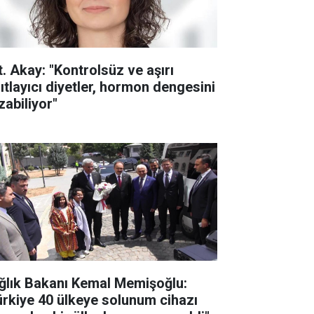
t. Akay: "Kontrolsüz ve aşırı
sıtlayıcı diyetler, hormon dengesini
zabiliyor"
ğlık Bakanı Kemal Memişoğlu:
ürkiye 40 ülkeye solunum cihazı