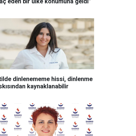
raç eden bir ülke konumuna geldi"
tilde dinlenememe hissi, dinlenme
skısından kaynaklanabilir