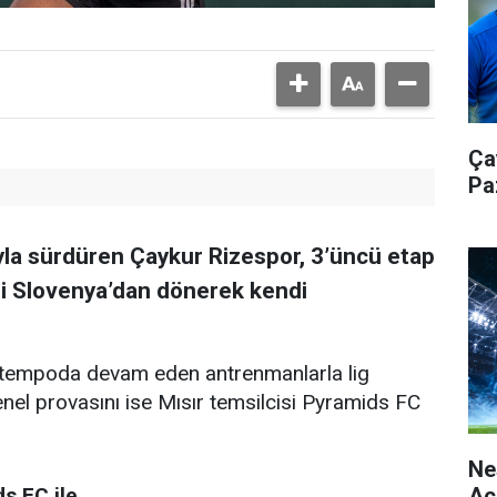
Ça
Pa
ıyla sürdüren Çaykur Rizespor, 3’üncü etap
ği Slovenya’dan dönerek kendi
 tempoda devam eden antrenmanlarla lig
enel provasını ise Mısır temsilcisi Pyramids FC
Ne
Aç
s FC ile