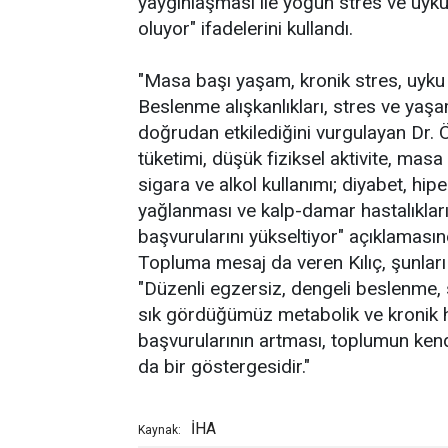
yaygınlaşması ile yoğun stres ve uyku
oluyor" ifadelerini kullandı.
"Masa başı yaşam, kronik stres, uyku
Beslenme alışkanlıkları, stres ve yaşam
doğrudan etkilediğini vurgulayan Dr. Öğ
tüketimi, düşük fiziksel aktivite, mas
sigara ve alkol kullanımı; diyabet, hip
yağlanması ve kalp-damar hastalıkları
başvurularını yükseltiyor" açıklaması
Topluma mesaj da veren Kılıç, şunları
"Düzenli egzersiz, dengeli beslenme, s
sık gördüğümüz metabolik ve kronik has
başvurularının artması, toplumun ken
da bir göstergesidir."
İHA
Kaynak: