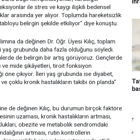
ih
siyonlar ile stres ve kaygı ilişkili bedensel
ıklar arasında yer alıyor. Toplumda hareketsizlik
bloyu belirgin şekilde etkiliyor" diye konuştu.
lımına da değinen Dr. Öğr. Üyesi Kılıç, toplam
eri yaş grubunda daha fazla olduğunu söyledi.
inlerde de belirgin bir artış görüyoruz. Gençlerde
 ve mide şikâyetleri, tiroit fonksiyon
i öne çıkıyor. İleri yaş grubunda ise diyabet,
Ta
ve çoklu kronik hastalıkların takibi ön planda"
ba
rine de değinen Kılıç, bu durumun birçok faktöre
sinin uzaması, kronik hastalıkların artması,
ukları, obezite ve metabolik sendromdaki
dalığının artması, rutin kontrollerin