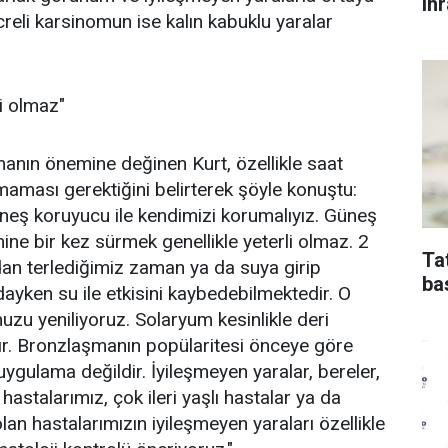
ih
reli karsinomun ise kalın kabuklu yaralar
i olmaz"
nmanın önemine değinen Kurt, özellikle saat
maması gerektiğini belirterek şöyle konuştu:
eş koruyucu ile kendimizi korumalıyız. Güneş
ne bir kez sürmek genellikle yeterli olmaz. 2
Ta
ndan terlediğimiz zaman ya da suya girip
ba
ayken su ile etkisini kaybedebilmektedir. O
zu yeniliyoruz. Solaryum kesinlikle deri
r. Bronzlaşmanın popülaritesi önceye göre
r uygulama değildir. İyileşmeyen yaralar, bereler,
 hastalarımız, çok ileri yaşlı hastalar ya da
olan hastalarımızın iyileşmeyen yaraları özellikle