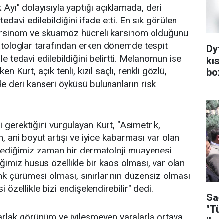
k Ayı" dolayısıyla yaptığı açıklamada, deri
edavi edilebildiğini ifade etti. En sık görülen
 karsinom ve skuamöz hücreli karsinom olduğunu
atologlar tarafından erken dönemde tespit
Dy
le tedavi edilebildiğini belirtti. Melanomun ise
kı
n Kurt, açık tenli, kızıl saçlı, renkli gözlü,
bo
nde deri kanseri öyküsü bulunanların risk
gerektiğini vurgulayan Kurt, "Asimetrik,
m, ani boyut artışı ve iyice kabarması var olan
mlediğimiz zaman bir dermatoloji muayenesi
eğimiz husus özellikle bir kaos olması, var olan
nk çürümesi olması, sınırlarının düzensiz olması
i özellikle bizi endişelendirebilir" dedi.
Sa
"T
arlak görünüm ve iyileşmeyen yaralarla ortaya