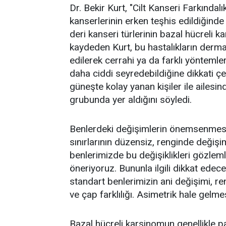
Dr. Bekir Kurt, "Cilt Kanseri Farkındalı
kanserlerinin erken teşhis edildiğinde t
deri kanseri türlerinin bazal hücreli
kaydeden Kurt, bu hastalıkların derm
edilerek cerrahi ya da farklı yöntemler
daha ciddi seyredebildiğine dikkati çeke
güneşte kolay yanan kişiler ile ailesi
grubunda yer aldığını söyledi.
Benlerdeki değişimlerin önemsenmesi 
sınırlarının düzensiz, renginde değişi
benlerimizde bu değişiklikleri gözle
öneriyoruz. Bununla ilgili dikkat edec
standart benlerimizin ani değişimi, re
ve çap farklılığı. Asimetrik hale gelmes
Bazal hücreli karsinomun genellikle p