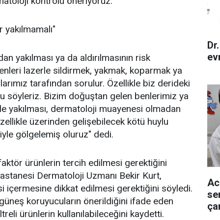
toloji kontrolü öneriyoruz."
 yakılmamalı"
Dr
ev
n yakılması ya da aldırılmasının risk
Benleri lazerle sildirmek, yakmak, koparmak ya
arımız tarafından sorulur. Özellikle biz derideki
u söyleriz. Bizim doğuştan gelen benlerimiz ya
kle yakılması, dermatoloji muayenesi olmadan
ellikle üzerinden gelişebilecek kötü huylu
yle gölgelemiş oluruz" dedi.
tör ürünlerin tercih edilmesi gerektiğini
Hastanesi Dermatoloji Uzmanı Bekir Kurt,
Ac
 içermesine dikkat edilmesi gerektiğini söyledi.
se
 güneş koruyucuların önerildiğini ifade eden
ça
treli ürünlerin kullanılabileceğini kaydetti.