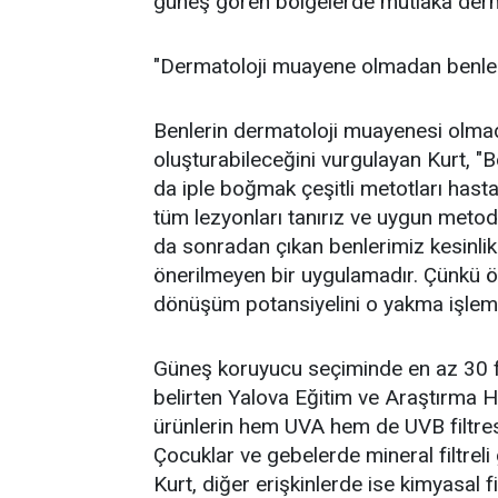
güneş gören bölgelerde mutlaka derma
"Dermatoloji muayene olmadan benler
Benlerin dermatoloji muayenesi olmada
oluşturabileceğini vurgulayan Kurt, "
da iple boğmak çeşitli metotları hastal
tüm lezyonları tanırız ve uygun metod
da sonradan çıkan benlerimiz kesinli
önerilmeyen bir uygulamadır. Çünkü öz
dönüşüm potansiyelini o yakma işlemi
Güneş koruyucu seçiminde en az 30 fak
belirten Yalova Eğitim ve Araştırma 
ürünlerin hem UVA hem de UVB filtresi
Çocuklar ve gebelerde mineral filtreli
Kurt, diğer erişkinlerde ise kimyasal fil