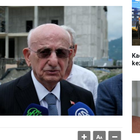
Ka
ke