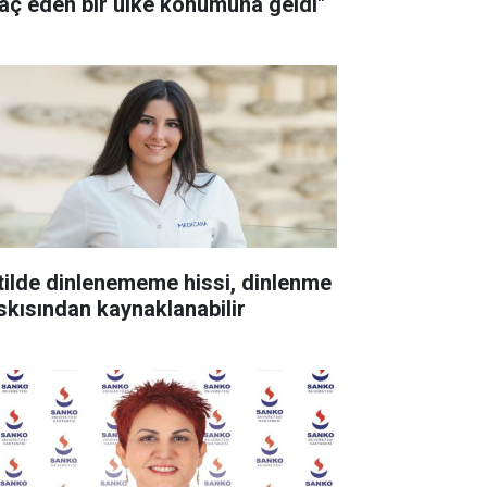
raç eden bir ülke konumuna geldi"
tilde dinlenememe hissi, dinlenme
skısından kaynaklanabilir