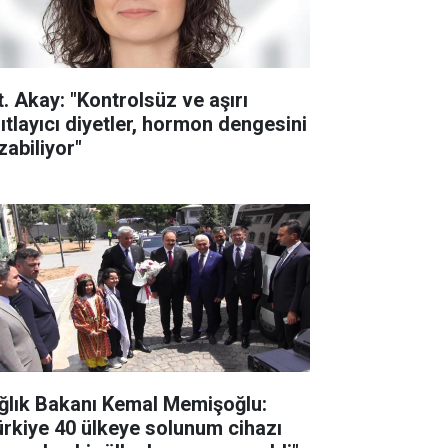
t. Akay: "Kontrolsüz ve aşırı
sıtlayıcı diyetler, hormon dengesini
zabiliyor"
ğlık Bakanı Kemal Memişoğlu:
ürkiye 40 ülkeye solunum cihazı