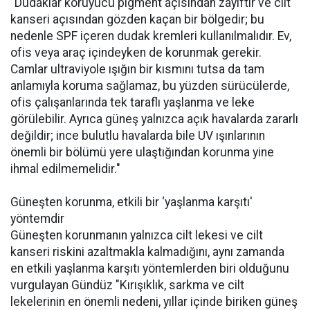
"Dudaklar koruyucu pigment açısından zayıftır ve cilt
kanseri açısından gözden kaçan bir bölgedir; bu
nedenle SPF içeren dudak kremleri kullanılmalıdır. Ev,
ofis veya araç içindeyken de korunmak gerekir.
Camlar ultraviyole ışığın bir kısmını tutsa da tam
anlamıyla koruma sağlamaz, bu yüzden sürücülerde,
ofis çalışanlarında tek taraflı yaşlanma ve leke
görülebilir. Ayrıca güneş yalnızca açık havalarda zararlı
değildir; ince bulutlu havalarda bile UV ışınlarının
önemli bir bölümü yere ulaştığından korunma yine
ihmal edilmemelidir."
Güneşten korunma, etkili bir ‘yaşlanma karşıtı'
yöntemdir
Güneşten korunmanın yalnızca cilt lekesi ve cilt
kanseri riskini azaltmakla kalmadığını, aynı zamanda
en etkili yaşlanma karşıtı yöntemlerden biri olduğunu
vurgulayan Gündüz "Kırışıklık, sarkma ve cilt
lekelerinin en önemli nedeni, yıllar içinde biriken güneş