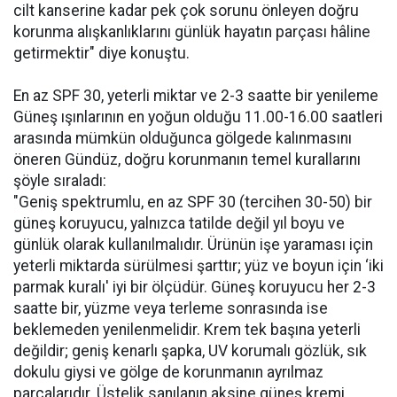
cilt kanserine kadar pek çok sorunu önleyen doğru
korunma alışkanlıklarını günlük hayatın parçası hâline
getirmektir" diye konuştu.
En az SPF 30, yeterli miktar ve 2-3 saatte bir yenileme
Güneş ışınlarının en yoğun olduğu 11.00-16.00 saatleri
arasında mümkün olduğunca gölgede kalınmasını
öneren Gündüz, doğru korunmanın temel kurallarını
şöyle sıraladı:
"Geniş spektrumlu, en az SPF 30 (tercihen 30-50) bir
güneş koruyucu, yalnızca tatilde değil yıl boyu ve
günlük olarak kullanılmalıdır. Ürünün işe yaraması için
yeterli miktarda sürülmesi şarttır; yüz ve boyun için ‘iki
parmak kuralı' iyi bir ölçüdür. Güneş koruyucu her 2-3
saatte bir, yüzme veya terleme sonrasında ise
beklemeden yenilenmelidir. Krem tek başına yeterli
değildir; geniş kenarlı şapka, UV korumalı gözlük, sık
dokulu giysi ve gölge de korunmanın ayrılmaz
parçalarıdır. Üstelik sanılanın aksine güneş kremi