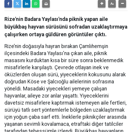
Rize'nin Badara Yaylası'nda piknik yapan aile
büyükbaş hayvan sürüsünü sofradan uzaklaştırmaya
çalışırken ortaya güldüren görüntüler çıktı.
Rize’nin doğasıyla hayran bırakan Çamlıhemşin
ilçesindeki Badara Yaylası'na çıkan aile, piknik
masasını kurduktan kısa bir süre sonra beklenmedik
misafirlerle karşılaştı. Çevrede otlayan inek ve
öküzlerden oluşan sürü, yiyeceklerin kokusunu alarak
doğrudan Köse ve Şalcıoğlu ailelerinin sofrasına
yöneldi. Masadaki yiyecekleri yemeye çalışan
hayvanlar, aileye zor anlar yaşattı. Yiyeceklerini
davetsiz misafirlere kaptırmak istemeyen aile fertleri,
sürüyü tatlı sert yöntemlerle bölgeden uzaklaştırmak
için yoğun çaba sarf etti. İneklerle piknikçiler arasında
yaşanan sevimli kovalamaca, etraftaki diğer tatilciler
tarafından tebessümle izlendi. Büyükbaş hayvanların