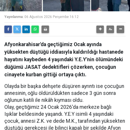
Yayınlanma:
06 Ağustos 2026 Perşembe 16:12
Afyonkarahisar'da geçtiğimiz Ocak ayında
yüksekten düştüğü iddiasıyla kaldırıldığı hastanede
hayatını kaybeden 4 yaşındaki Y.E.Y'nin ölümündeki
düğümü JASAT dedektifleri çözerken, çocuğun
cinayete kurban gittiği ortaya çıktı.
Olayda bir başka dehşete düşüren ayrıntı ise çocuğun
annesinin, oğlu öldürüldükten sadece 3 gün sonra
oğlunun katili ile nikâh kıyması oldu.
Olay, geçtiğimiz 24 Ocak 2026'da merkeze bağlı
Işıklar beldesinde yaşandı. Y.E.Y isimli 4 yaşındaki
çocuk, annesi Z.K. ve dede M.K., tarafından yüksekten
düştüğü gerekçesi ile bilinci kapalı bir şekilde Afyon