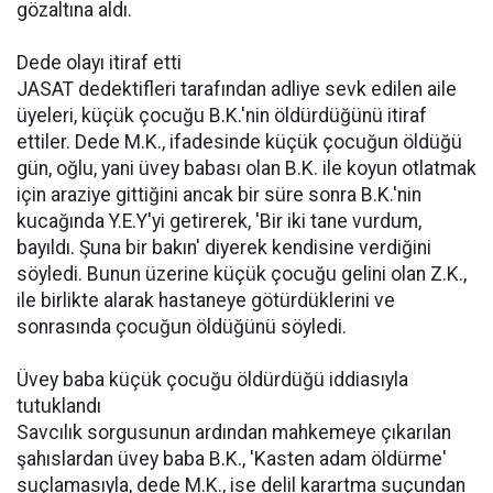
gözaltına aldı.
Dede olayı itiraf etti
JASAT dedektifleri tarafından adliye sevk edilen aile
üyeleri, küçük çocuğu B.K.'nin öldürdüğünü itiraf
ettiler. Dede M.K., ifadesinde küçük çocuğun öldüğü
gün, oğlu, yani üvey babası olan B.K. ile koyun otlatmak
için araziye gittiğini ancak bir süre sonra B.K.'nin
kucağında Y.E.Y'yi getirerek, 'Bir iki tane vurdum,
bayıldı. Şuna bir bakın' diyerek kendisine verdiğini
söyledi. Bunun üzerine küçük çocuğu gelini olan Z.K.,
ile birlikte alarak hastaneye götürdüklerini ve
sonrasında çocuğun öldüğünü söyledi.
Üvey baba küçük çocuğu öldürdüğü iddiasıyla
tutuklandı
Savcılık sorgusunun ardından mahkemeye çıkarılan
şahıslardan üvey baba B.K., 'Kasten adam öldürme'
suçlamasıyla, dede M.K., ise delil karartma suçundan