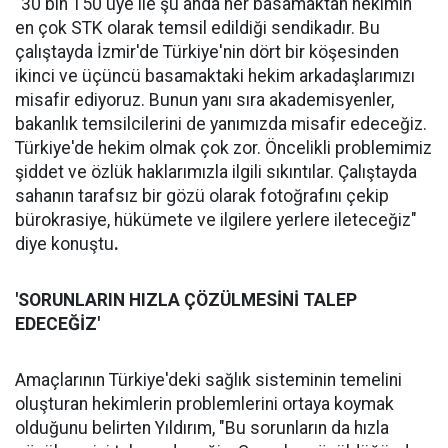
"30 bin 150 üye ile şu anda her basamaktan hekimin
en çok STK olarak temsil edildiği sendikadır. Bu
çalıştayda İzmir'de Türkiye'nin dört bir köşesinden
ikinci ve üçüncü basamaktaki hekim arkadaşlarımızı
misafir ediyoruz. Bunun yanı sıra akademisyenler,
bakanlık temsilcilerini de yanımızda misafir edeceğiz.
Türkiye'de hekim olmak çok zor. Öncelikli problemimiz
şiddet ve özlük haklarımızla ilgili sıkıntılar. Çalıştayda
sahanın tarafsız bir gözü olarak fotoğrafını çekip
bürokrasiye, hükümete ve ilgilere yerlere ileteceğiz"
diye konuştu
.
'SORUNLARIN HIZLA ÇÖZÜLMESİNİ TALEP
EDECEĞİZ'
Amaçlarının Türkiye'deki sağlık sisteminin temelini
oluşturan hekimlerin problemlerini ortaya koymak
olduğunu belirten Yıldırım, "Bu sorunların da hızla