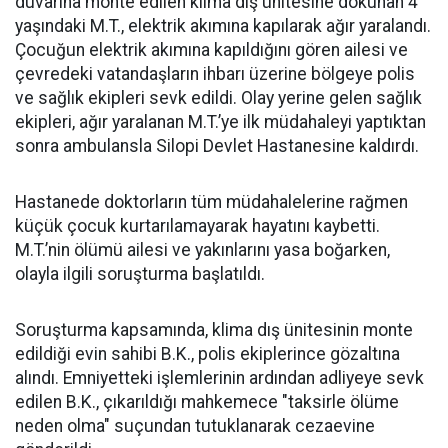
duvarına monte edilen klima dış ünitesine dokunan 4
yaşındaki M.T., elektrik akımına kapılarak ağır yaralandı.
Çocuğun elektrik akımına kapıldığını gören ailesi ve
çevredeki vatandaşların ihbarı üzerine bölgeye polis
ve sağlık ekipleri sevk edildi. Olay yerine gelen sağlık
ekipleri, ağır yaralanan M.T.’ye ilk müdahaleyi yaptıktan
sonra ambulansla Silopi Devlet Hastanesine kaldırdı.
Hastanede doktorların tüm müdahalelerine rağmen
küçük çocuk kurtarılamayarak hayatını kaybetti.
M.T.’nin ölümü ailesi ve yakınlarını yasa boğarken,
olayla ilgili soruşturma başlatıldı.
Soruşturma kapsamında, klima dış ünitesinin monte
edildiği evin sahibi B.K., polis ekiplerince gözaltına
alındı. Emniyetteki işlemlerinin ardından adliyeye sevk
edilen B.K., çıkarıldığı mahkemece "taksirle ölüme
neden olma" suçundan tutuklanarak cezaevine