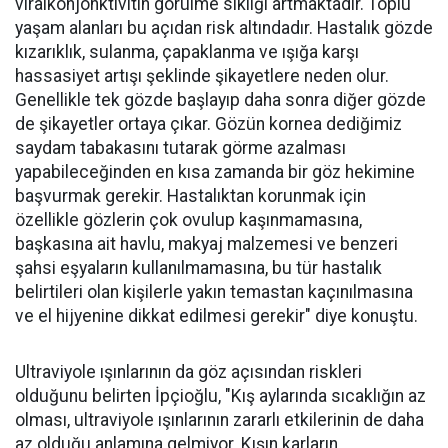
viralkonjonktivitin görülme sıklığı artmaktadır. Toplu
yaşam alanları bu açıdan risk altındadır. Hastalık gözde
kızarıklık, sulanma, çapaklanma ve ışığa karşı
hassasiyet artışı şeklinde şikayetlere neden olur.
Genellikle tek gözde başlayıp daha sonra diğer gözde
de şikayetler ortaya çıkar. Gözün kornea dediğimiz
saydam tabakasını tutarak görme azalması
yapabileceğinden en kısa zamanda bir göz hekimine
başvurmak gerekir. Hastalıktan korunmak için
özellikle gözlerin çok ovulup kaşınmamasına,
başkasına ait havlu, makyaj malzemesi ve benzeri
şahsi eşyaların kullanılmamasına, bu tür hastalık
belirtileri olan kişilerle yakın temastan kaçınılmasına
ve el hijyenine dikkat edilmesi gerekir" diye konuştu.
Ultraviyole ışınlarının da göz açısından riskleri
olduğunu belirten İpçioğlu, "Kış aylarında sıcaklığın az
olması, ultraviyole ışınlarının zararlı etkilerinin de daha
az olduğu anlamına gelmiyor. Kışın karların