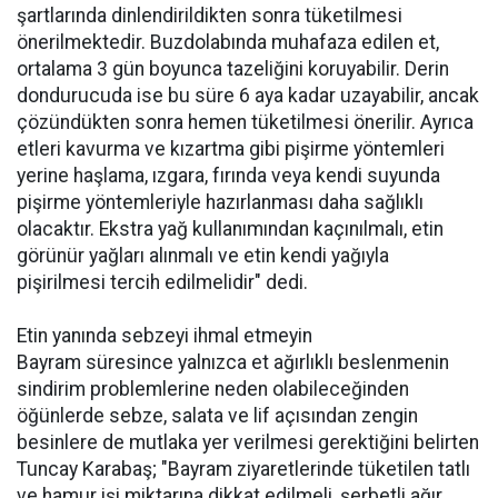
şartlarında dinlendirildikten sonra tüketilmesi
önerilmektedir. Buzdolabında muhafaza edilen et,
ortalama 3 gün boyunca tazeliğini koruyabilir. Derin
dondurucuda ise bu süre 6 aya kadar uzayabilir, ancak
çözündükten sonra hemen tüketilmesi önerilir. Ayrıca
etleri kavurma ve kızartma gibi pişirme yöntemleri
yerine haşlama, ızgara, fırında veya kendi suyunda
pişirme yöntemleriyle hazırlanması daha sağlıklı
olacaktır. Ekstra yağ kullanımından kaçınılmalı, etin
görünür yağları alınmalı ve etin kendi yağıyla
pişirilmesi tercih edilmelidir" dedi.
Etin yanında sebzeyi ihmal etmeyin
Bayram süresince yalnızca et ağırlıklı beslenmenin
sindirim problemlerine neden olabileceğinden
öğünlerde sebze, salata ve lif açısından zengin
besinlere de mutlaka yer verilmesi gerektiğini belirten
Tuncay Karabaş; "Bayram ziyaretlerinde tüketilen tatlı
ve hamur işi miktarına dikkat edilmeli, şerbetli ağır