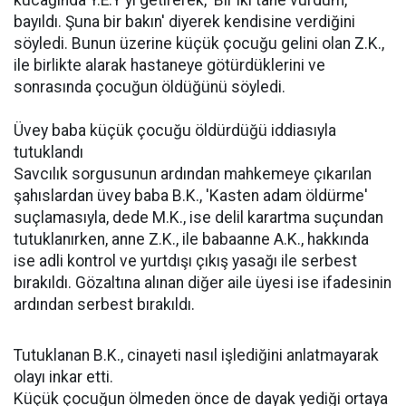
kucağında Y.E.Y'yi getirerek, 'Bir iki tane vurdum,
bayıldı. Şuna bir bakın' diyerek kendisine verdiğini
söyledi. Bunun üzerine küçük çocuğu gelini olan Z.K.,
ile birlikte alarak hastaneye götürdüklerini ve
sonrasında çocuğun öldüğünü söyledi.
Üvey baba küçük çocuğu öldürdüğü iddiasıyla
tutuklandı
Savcılık sorgusunun ardından mahkemeye çıkarılan
şahıslardan üvey baba B.K., 'Kasten adam öldürme'
suçlamasıyla, dede M.K., ise delil karartma suçundan
tutuklanırken, anne Z.K., ile babaanne A.K., hakkında
ise adli kontrol ve yurtdışı çıkış yasağı ile serbest
bırakıldı. Gözaltına alınan diğer aile üyesi ise ifadesinin
ardından serbest bırakıldı.
Tutuklanan B.K., cinayeti nasıl işlediğini anlatmayarak
olayı inkar etti.
Küçük çocuğun ölmeden önce de dayak yediği ortaya