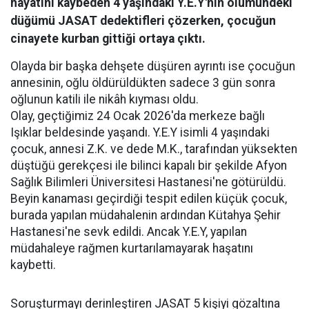
hayatını kaybeden 4 yaşındaki Y.E.Y'nin ölümündeki
düğümü JASAT dedektifleri çözerken, çocuğun
cinayete kurban gittiği ortaya çıktı.
Olayda bir başka dehşete düşüren ayrıntı ise çocuğun
annesinin, oğlu öldürüldükten sadece 3 gün sonra
oğlunun katili ile nikâh kıyması oldu.
Olay, geçtiğimiz 24 Ocak 2026'da merkeze bağlı
Işıklar beldesinde yaşandı. Y.E.Y isimli 4 yaşındaki
çocuk, annesi Z.K. ve dede M.K., tarafından yüksekten
düştüğü gerekçesi ile bilinci kapalı bir şekilde Afyon
Sağlık Bilimleri Üniversitesi Hastanesi'ne götürüldü.
Beyin kanaması geçirdiği tespit edilen küçük çocuk,
burada yapılan müdahalenin ardından Kütahya Şehir
Hastanesi'ne sevk edildi. Ancak Y.E.Y, yapılan
müdahaleye rağmen kurtarılamayarak haşatını
kaybetti.
Soruşturmayı derinleştiren JASAT 5 kişiyi gözaltına