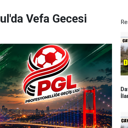
ul'da Vefa Gecesi
Re
Da
İla