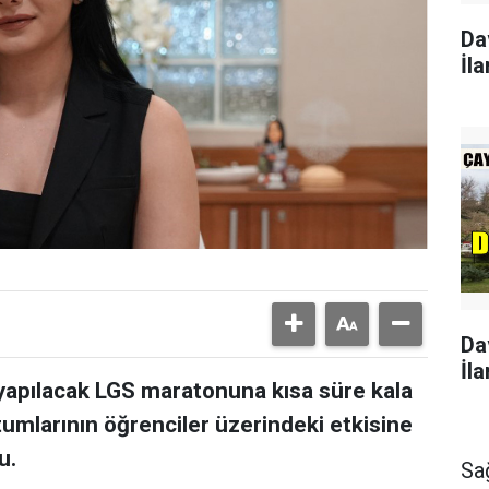
Da
İla
Da
İla
 yapılacak LGS maratonuna kısa süre kala
tumlarının öğrenciler üzerindeki etkisine
u.
Sa