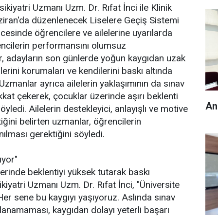
iyatri Uzmanı Uzm. Dr. Rıfat İnci ile Klinik
iran'da düzenlenecek Liselere Geçiş Sistemi
esinde öğrencilere ve ailelerine uyarılarda
encilerin performansını olumsuz
ar, adayların son günlerde yoğun kaygıdan uzak
erini korumaları ve kendilerini baskı altında
Uzmanlar ayrıca ailelerin yaklaşımının da sınav
ikkat çekerek, çocuklar üzerinde aşırı beklenti
An
yledi. Ailelerin destekleyici, anlayışlı ve motive
iğini belirten uzmanlar, öğrencilerin
ılması gerektiğini söyledi.
ıyor"
zerinde beklentiyi yüksek tutarak baskı
kiyatri Uzmanı Uzm. Dr. Rıfat İnci, "Üniversite
 Her sene bu kaygıyı yaşıyoruz. Aslında sınav
kullanamaması, kaygıdan dolayı yeterli başarı