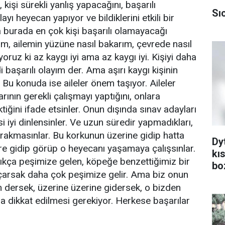
işi sürekli yanlış yapacağını, başarılı
Sı
 heyecan yapıyor ve bildiklerini etkili bir
a burada en çok kişi başarılı olamayacağı
am, ailemin yüzüne nasıl bakarım, çevrede nasıl
yoruz ki az kaygı iyi ama az kaygı iyi. Kişiyi daha
mdi başarılı olayım der. Ama aşırı kaygı kişinin
Bu konuda ise aileler önem taşıyor. Aileler
rının gerekli çalışmayı yaptığını, onlara
tiğini ifade etsinler. Onun dışında sınav adayları
si iyi dinlensinler. Ve uzun süredir yapmadıkları,
rakmasınlar. Bu korkunun üzerine gidip hatta
Dy
re gidip görüp o heyecanı yaşamaya çalışsınlar.
kı
tıkça peşimize gelen, köpeğe benzettiğimiz bir
bo
arsak daha çok peşimize gelir. Ama biz onun
dersek, üzerine üzerine gidersek, o bizden
 dikkat edilmesi gerekiyor. Herkese başarılar