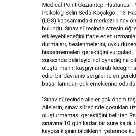
Medical Point Gaziantep Hastanesi Psik
Psikolog Selin Seda Koçakgöl, 13 Haz
(LGS) kapsamındaki merkezi sınav önc
bulundu. Sınav sürecinde stresin öğr
etkileyebileceğini ifade eden uzmanl
durmaları, beslenmelerini, uyku düzenl
hissetmemeleri gerektiğini vurguladı. 
sürecinde belirleyici rol oynadığına d
oluşturmanın kaygıyı artırabileceğini sö
edici bir davranış sergilemeleri gerekt
başarılarından çok emeklerine odaklan
"Sınav sürecinde aileler çok önem taş
Ailelerin, sınav sürecinde çocukları ü
oluşturmaması gerektiğini belirten Psi
sınavına 10 gün kadar bir süre kaldı.
kaygısı kişinin bildiklerini yeterince 