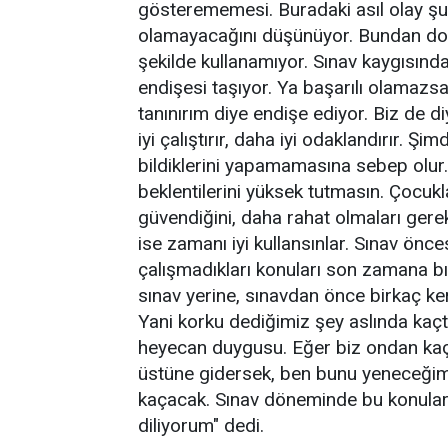
gösterememesi. Buradaki asıl olay şu, k
olamayacağını düşünüyor. Bundan dolayı
şekilde kullanamıyor. Sınav kaygısınd
endişesi taşıyor. Ya başarılı olamazs
tanınırım diye endişe ediyor. Biz de di
iyi çalıştırır, daha iyi odaklandırır. Şi
bildiklerini yapamamasına sebep olur. 
beklentilerini yüksek tutmasın. Çocukla
güvendiğini, daha rahat olmaları gerek
ise zamanı iyi kullansınlar. Sınav önce
çalışmadıkları konuları son zamana bı
sınav yerine, sınavdan önce birkaç ke
Yani korku dediğimiz şey aslında kaç
heyecan duygusu. Eğer biz ondan kaç
üstüne gidersek, ben bunu yeneceğim 
kaçacak. Sınav döneminde bu konulara
diliyorum" dedi.