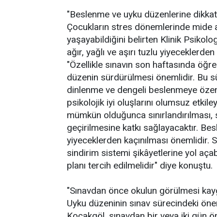
"Beslenme ve uyku düzenlerine dikkat 
Çocukların stres dönemlerinde mide ağr
yaşayabildiğini belirten Klinik Psiko
ağır, yağlı ve aşırı tuzlu yiyeceklerden
"Özellikle sınavın son haftasında öğre
düzenin sürdürülmesi önemlidir. Bu sü
dinlenme ve dengeli beslenmeye özen 
psikolojik iyi oluşlarını olumsuz etkile
mümkün olduğunca sınırlandırılması, 
geçirilmesine katkı sağlayacaktır. Bes
yiyeceklerden kaçınılması önemlidir. S
sindirim sistemi şikâyetlerine yol açab
planı tercih edilmelidir" diye konuştu.
"Sınavdan önce okulun görülmesi kaygı
Uyku düzeninin sınav sürecindeki öne
Koçakgöl, sınavdan bir veya iki gün ö