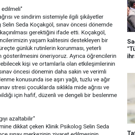
edilmeli"
ısı ve sindirim sistemiyle ilgili şikâyetler
log Selin Seda Koçakgöl, sınav öncesi dönemde
 kaçınılması gerektiğini ifade etti. Koçakgöl,
ncilerimizin yaşam kalitesini destekleyen bir
Sa
reçte günlük rutinlerin korunması, yeterli
"T
ih
gösterilmesini öneriyoruz. Ayrıca öğrencilerin
yebilecek kişi ve ortamlarla olan etkileşimlerinin
sınav öncesi dönemin daha sakin ve verimli
lenme konusunda ise aşırı yağlı, tuzlu ve ağır
ınav stresi çocuklarda sıklıkla mide ağrısı ve
ildiği için hafif, düzenli ve dengeli bir beslenme
yı azaltabilir"
mine dikkat çeken Klinik Psikolog Selin Seda
Ta
nce sınav merkezinin ziyaret edilmesinin