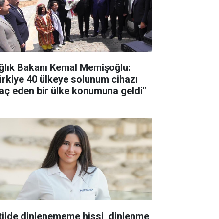
ğlık Bakanı Kemal Memişoğlu:
ürkiye 40 ülkeye solunum cihazı
raç eden bir ülke konumuna geldi"
tilde dinlenememe hissi, dinlenme