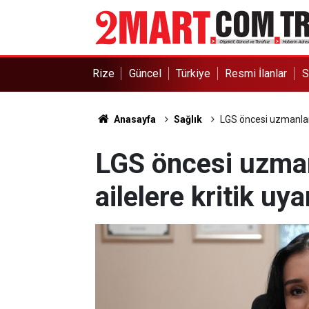
Rize
Güncel
Türkiye
Resmi İlanlar
S
Anasayfa
Sağlık
LGS öncesi uzmanlard
LGS öncesi uzman
ailelere kritik uya