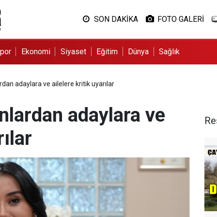
SON DAKİKA
FOTO GALERİ
por
Ekonomi
Siyaset
Eğitim
Dünya
Sağlık
an adaylara ve ailelere kritik uyarılar
lardan adaylara ve
Re
rılar