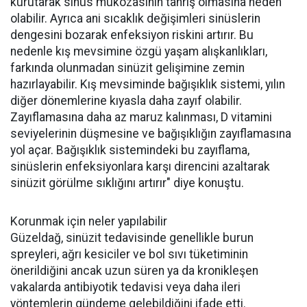
kurutarak sinüs mukozasının tahriş olmasına neden
olabilir. Ayrıca ani sıcaklık değişimleri sinüslerin
dengesini bozarak enfeksiyon riskini artırır. Bu
nedenle kış mevsimine özgü yaşam alışkanlıkları,
farkında olunmadan sinüzit gelişimine zemin
hazırlayabilir. Kış mevsiminde bağışıklık sistemi, yılın
diğer dönemlerine kıyasla daha zayıf olabilir.
Zayıflamasına daha az maruz kalınması, D vitamini
seviyelerinin düşmesine ve bağışıklığın zayıflamasına
yol açar. Bağışıklık sistemindeki bu zayıflama,
sinüslerin enfeksiyonlara karşı direncini azaltarak
sinüzit görülme sıklığını artırır" diye konuştu.
Korunmak için neler yapılabilir
Güzeldağ, sinüzit tedavisinde genellikle burun
spreyleri, ağrı kesiciler ve bol sıvı tüketiminin
önerildiğini ancak uzun süren ya da kronikleşen
vakalarda antibiyotik tedavisi veya daha ileri
yöntemlerin gündeme gelebildiğini ifade etti.