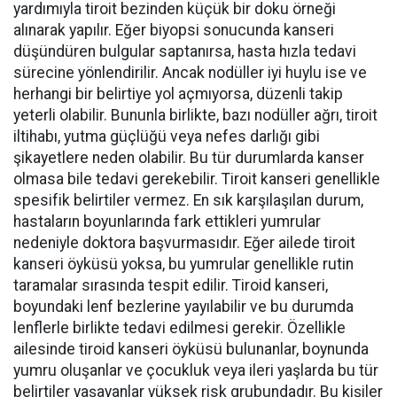
yardımıyla tiroit bezinden küçük bir doku örneği
alınarak yapılır. Eğer biyopsi sonucunda kanseri
düşündüren bulgular saptanırsa, hasta hızla tedavi
sürecine yönlendirilir. Ancak nodüller iyi huylu ise ve
herhangi bir belirtiye yol açmıyorsa, düzenli takip
yeterli olabilir. Bununla birlikte, bazı nodüller ağrı, tiroit
iltihabı, yutma güçlüğü veya nefes darlığı gibi
şikayetlere neden olabilir. Bu tür durumlarda kanser
olmasa bile tedavi gerekebilir. Tiroit kanseri genellikle
spesifik belirtiler vermez. En sık karşılaşılan durum,
hastaların boyunlarında fark ettikleri yumrular
nedeniyle doktora başvurmasıdır. Eğer ailede tiroit
kanseri öyküsü yoksa, bu yumrular genellikle rutin
taramalar sırasında tespit edilir. Tiroid kanseri,
boyundaki lenf bezlerine yayılabilir ve bu durumda
lenflerle birlikte tedavi edilmesi gerekir. Özellikle
ailesinde tiroid kanseri öyküsü bulunanlar, boynunda
yumru oluşanlar ve çocukluk veya ileri yaşlarda bu tür
belirtiler yaşayanlar yüksek risk grubundadır. Bu kişiler