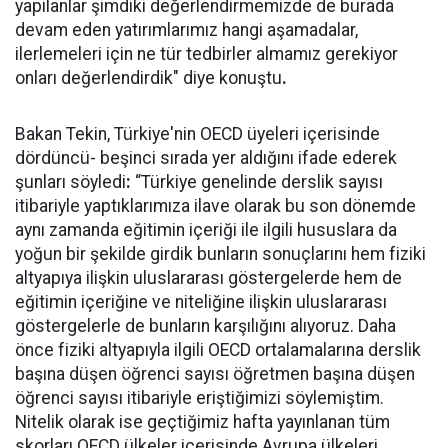
yapılanlar şimdiki değerlendirmemizde de burada
devam eden yatırımlarımız hangi aşamadalar,
ilerlemeleri için ne tür tedbirler almamız gerekiyor
onları değerlendirdik" diye konuştu
.
Bakan Tekin, Türkiye'nin OECD üyeleri içerisinde
dördüncü- beşinci sırada yer aldığını ifade ederek
şunları söyledi
:
“Türkiye genelinde derslik sayısı
itibariyle yaptıklarımıza ilave olarak bu son dönemde
aynı zamanda eğitimin içeriği ile ilgili hususlara da
yoğun bir şekilde girdik bunların sonuçlarını hem fiziki
altyapıya ilişkin uluslararası göstergelerde hem de
eğitimin içeriğine ve niteliğine ilişkin uluslararası
göstergelerle de bunların karşılığını alıyoruz. Daha
önce fiziki altyapıyla ilgili OECD ortalamalarına derslik
başına düşen öğrenci sayısı öğretmen başına düşen
öğrenci sayısı itibariyle eriştiğimizi söylemiştim.
Nitelik olarak ise geçtiğimiz hafta yayınlanan tüm
skorları OECD ülkeler içerisinde Avrupa ülkeleri