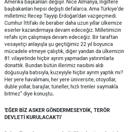
Amerika başkanları değişir. Nice Almanya, İngiltere
başbakanları hepsi değişti defalarca. Ama Türkiye'de
milletimiz Recep Tayyip Erdoğan'dan vazgeçmedi.
Cumhur İttifakı ile beraber daha uzun yıllar ülkemize
eserler kazandırmaya devam edeceğiz. Milletimizin
refahı için çalışmaya devam edeceğiz. Bir taraftan
vesayetçi anlayışla şu geçtiğimiz 22 yıl boyunca
mücadele etmeye çalıştık, diğer yandan da ülkemizin
81 vilayetinde hiçbir ayrım yapmadan yatırımlarla
donattık. Bundan bütün illerimiz nasibini aldı
doğusuyla batısıyla, kuzeyiyle hiçbir ayrım yaptık mı?
Her yere havalimanı, her yere üniversite, otoyollar,
duble yollar, barajlar, tüneller, hızlı trenler saymakla
bitmez" diye konuştu
.
'EĞER BİZ ASKER GÖNDERMESEYDİK, TERÖR
DEVLETİ KURULACAKTI'