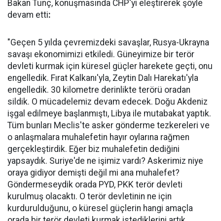
Bakan Tunç, konuşmasında CHP'yi eleştirerek şöyle
devam etti
:
"Geçen 5 yılda çevremizdeki savaşlar, Rusya-Ukrayna
savaşı ekonomimizi etkiledi. Güneyimize bir terör
devleti kurmak için küresel güçler harekete geçti, onu
engelledik. Fırat Kalkanı'yla, Zeytin Dalı Harekatı'yla
engelledik. 30 kilometre derinlikte terörü oradan
sildik. O mücadelemiz devam edecek. Doğu Akdeniz
işgal edilmeye başlanmıştı, Libya ile mutabakat yaptık.
Tüm bunları Meclis'te asker gönderme tezkereleri ve
o anlaşmalara muhalefetin hayır oylarına rağmen
gerçekleştirdik. Eğer biz muhalefetin dediğini
yapsaydık. Suriye'de ne işimiz vardı? Askerimiz niye
oraya gidiyor demişti değil mi ana muhalefet?
Göndermeseydik orada PYD, PKK terör devleti
kurulmuş olacaktı. O terör devletinin ne için
kurdurulduğunu, o küresel güçlerin hangi amaçla
orada bir terör devleti kurmak istediklerini artık