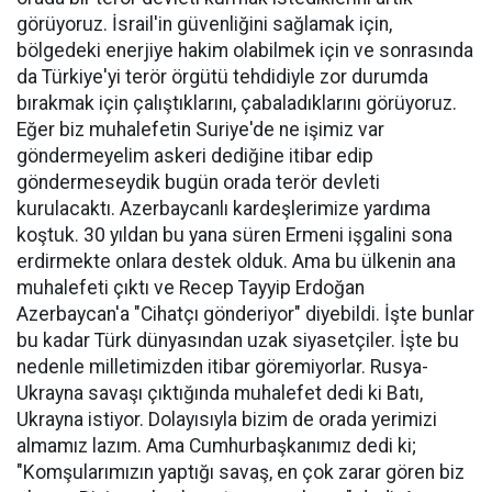
görüyoruz. İsrail'in güvenliğini sağlamak için,
bölgedeki enerjiye hakim olabilmek için ve sonrasında
da Türkiye'yi terör örgütü tehdidiyle zor durumda
bırakmak için çalıştıklarını, çabaladıklarını görüyoruz.
Eğer biz muhalefetin Suriye'de ne işimiz var
göndermeyelim askeri dediğine itibar edip
göndermeseydik bugün orada terör devleti
kurulacaktı. Azerbaycanlı kardeşlerimize yardıma
koştuk. 30 yıldan bu yana süren Ermeni işgalini sona
erdirmekte onlara destek olduk. Ama bu ülkenin ana
muhalefeti çıktı ve Recep Tayyip Erdoğan
Azerbaycan'a "Cihatçı gönderiyor" diyebildi. İşte bunlar
bu kadar Türk dünyasından uzak siyasetçiler. İşte bu
nedenle milletimizden itibar göremiyorlar. Rusya-
Ukrayna savaşı çıktığında muhalefet dedi ki Batı,
Ukrayna istiyor. Dolayısıyla bizim de orada yerimizi
almamız lazım. Ama Cumhurbaşkanımız dedi ki;
"Komşularımızın yaptığı savaş, en çok zarar gören biz