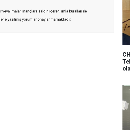
veya imalar, inançlara saldırı içeren, imla kuralları ile
flerle yazılmış yorumlar onaylanmamaktadır.
CH
Tek
ol
ols