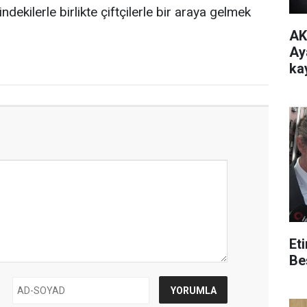
ekilerle birlikte çiftçilerle bir araya gelmek
AK
Ay
ka
mi
Et
Be