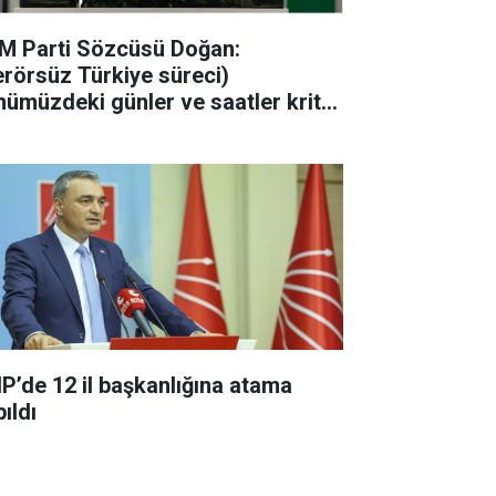
M Parti Sözcüsü Doğan:
erörsüz Türkiye süreci)
nümüzdeki günler ve saatler kritik
acak"
P’de 12 il başkanlığına atama
ıldı