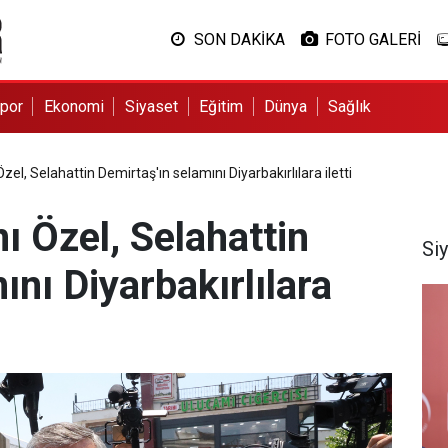
SON DAKİKA
FOTO GALERİ
por
Ekonomi
Siyaset
Eğitim
Dünya
Sağlık
l, Selahattin Demirtaş'ın selamını Diyarbakırlılara iletti
 Özel, Selahattin
Si
ını Diyarbakırlılara