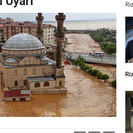
u Uyarı
Ri
Ri