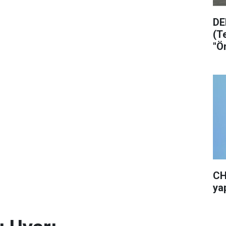
DE
(T
"Ö
ol
CH
yap