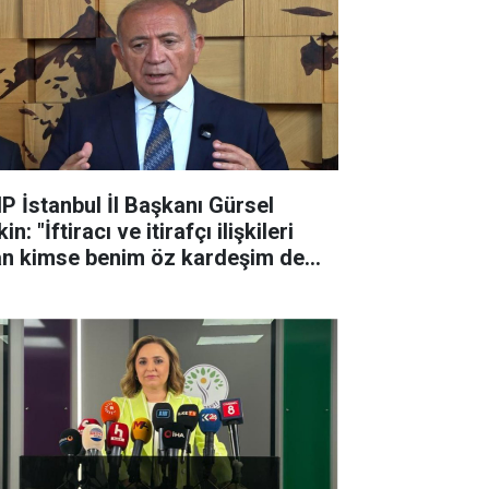
P İstanbul İl Başkanı Gürsel
in: "İftiracı ve itirafçı ilişkileri
an kimse benim öz kardeşim de
a partiyle ilişkisi ke