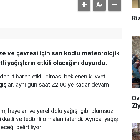
Ri
e ve çevresi için sarı kodlu meteorolojik
i yağışların etkili olacağını duyurdu.
an itibaren etkili olması beklenen kuvvetli
ışlar, aynı gün saat 22:00'ye kadar devam
Ov
Zi
rım, heyelan ve yerel dolu yağışı gibi olumsuz
katli ve tedbirli olmaları istendi. Ayrıca, yağış
eceği belirtiliyor