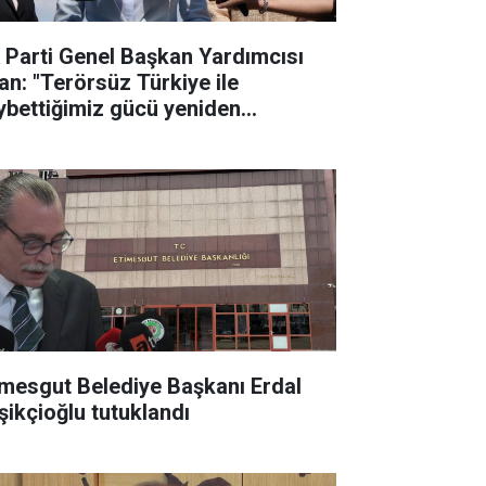
 Parti Genel Başkan Yardımcısı
an: "Terörsüz Türkiye ile
ybettiğimiz gücü yeniden
lletimize kazandıracağız"
imesgut Belediye Başkanı Erdal
şikçioğlu tutuklandı