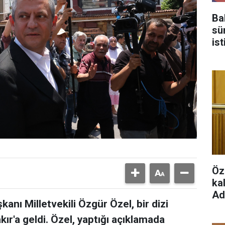
Ba
sü
is
Tü
Öz
ka
Ad
anı Milletvekili Özgür Özel, bir dizi
r'a geldi. Özel, yaptığı açıklamada