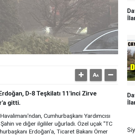
Da
İla
oğan, D-8 Teşkilatı 11'inci Zirve
Da
İla
a gitti.
Havalimanı'ndan, Cumhurbaşkanı Yardımcısı
ahin ve diğer ilgililer uğurladı. Özel uçak "TC
Si
mhurbaşkanı Erdoğan'a, Ticaret Bakanı Ömer