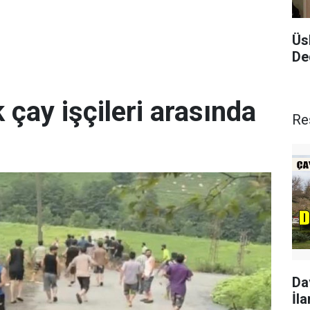
Üs
De
 çay işçileri arasında
Re
Da
İla