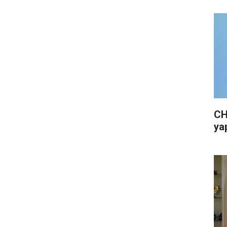
CH
yap