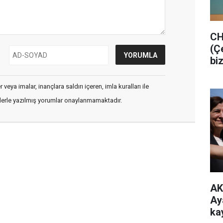
CH
(Ç
bi
veya imalar, inançlara saldırı içeren, imla kuralları ile
flerle yazılmış yorumlar onaylanmamaktadır.
AK
Ay
ka