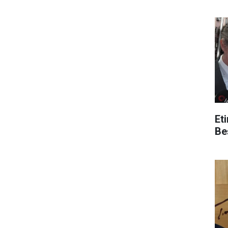
mi
Et
Be