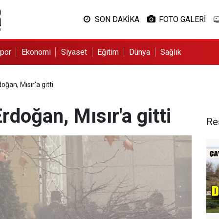
SON DAKİKA
FOTO GALERİ
por
Ekonomi
Siyaset
Eğitim
Dünya
Sağlık
an, Mısır'a gitti
doğan, Mısır'a gitti
Re