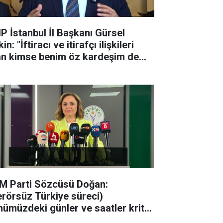
P İstanbul İl Başkanı Gürsel
in: "İftiracı ve itirafçı ilişkileri
an kimse benim öz kardeşim de
a partiyle ilişkisi ke
M Parti Sözcüsü Doğan:
erörsüz Türkiye süreci)
nümüzdeki günler ve saatler kritik
acak"