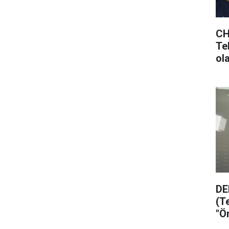
CH
Tek
ol
ols
DE
(T
"Ö
ol