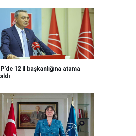
P’de 12 il başkanlığına atama
ıldı