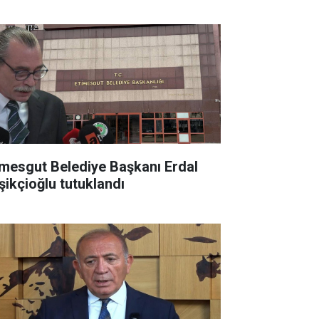
lletimize kazandıracağız"
imesgut Belediye Başkanı Erdal
şikçioğlu tutuklandı