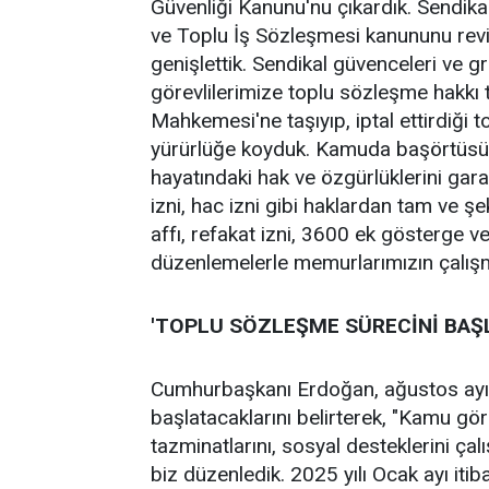
Güvenliği Kanunu'nu çıkardık. Sendikala
ve Toplu İş Sözleşmesi kanununu reviz
genişlettik. Sendikal güvenceleri ve g
görevlilerimize toplu sözleşme hakkı 
Mahkemesi'ne taşıyıp, iptal ettirdiği 
yürürlüğe koyduk. Kamuda başörtüsü y
hayatındaki hak ve özgürlüklerini gara
izni, hac izni gibi haklardan tam ve şek
affı, refakat izni, 3600 ek gösterge v
düzenlemelerle memurlarımızın çalışma 
'TOPLU SÖZLEŞME SÜRECİNİ BAŞ
Cumhurbaşkanı Erdoğan, ağustos ayı 
başlatacaklarını belirterek, "Kamu göre
tazminatlarını, sosyal desteklerini ça
biz düzenledik. 2025 yılı Ocak ayı itib