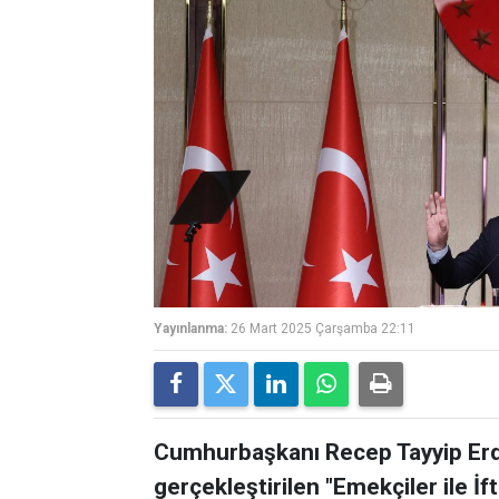
Yayınlanma:
26 Mart 2025 Çarşamba 22:11
Cumhurbaşkanı Recep Tayyip Erd
gerçekleştirilen "Emekçiler ile İ