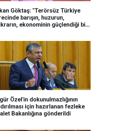
kan Göktaş: "Terörsüz Türkiye
recinde barışın, huzurun,
tikrarın, ekonominin güçlendiği bir
rkiye kurmak istiyoruz"
gür Özel'in dokunulmazlığının
ldırılması için hazırlanan fezleke
alet Bakanlığına gönderildi