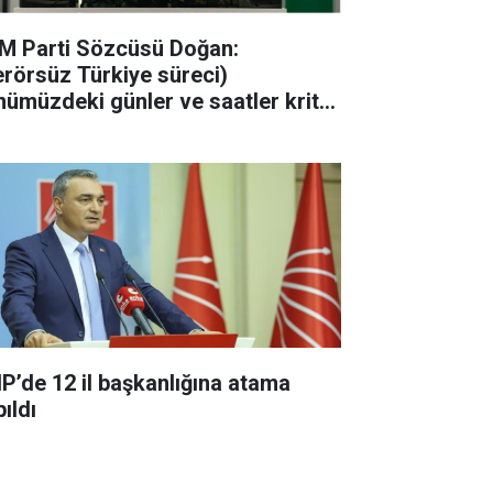
M Parti Sözcüsü Doğan:
erörsüz Türkiye süreci)
nümüzdeki günler ve saatler kritik
acak"
P’de 12 il başkanlığına atama
ıldı