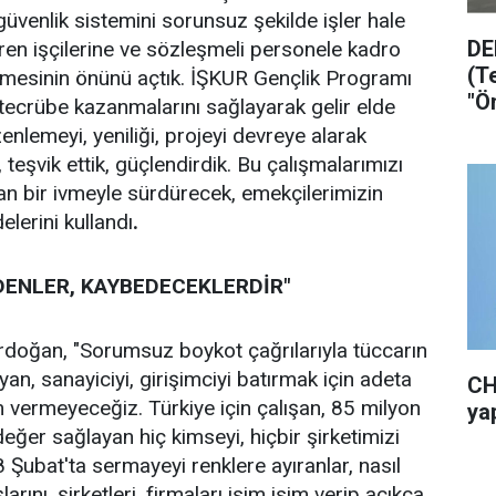
 güvenlik sistemini sorunsuz şekilde işler hale
DE
eren işçilerine ve sözleşmeli personele kadro
(T
abilmesinin önünü açtık. İŞKUR Gençlik Programı
"Ö
e tecrübe kazanmalarını sağlayarak gelir elde
ol
enlemeyi, yeniliği, projeyi devreye alarak
 teşvik ettik, güçlendirdik. Bu çalışmalarımızı
n bir ivmeyle sürdürecek, emekçilerimizin
lerini kullandı
.
EDENLER, KAYBEDECEKLERDİR"
Erdoğan, "Sorumsuz boykot çağrılarıyla tüccarın
an, sanayiciyi, girişimciyi batırmak için adeta
CH
 vermeyeceğiz. Türkiye için çalışan, 85 milyon
yap
eğer sağlayan hiç kimseyi, hiçbir şirketimizi
 Şubat'ta sermayeyi renklere ayıranlar, nasıl
nı, şirketleri, firmaları isim isim verip açıkça