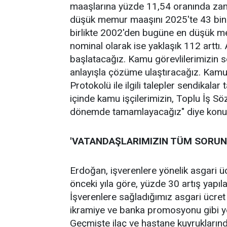
maaşlarına yüzde 11,54 oranında zam 
düşük memur maaşını 2025'te 43 bin 7
birlikte 2002'den bugüne en düşük m
nominal olarak ise yaklaşık 112 arttı
başlatacağız. Kamu görevlilerimizin sor
anlayışla çözüme ulaştıracağız. Kam
Protokolü ile ilgili talepler sendikalar 
içinde kamu işçilerimizin, Toplu İş Sö
dönemde tamamlayacağız" diye konu
'VATANDAŞLARIMIZIN TÜM SORUNL
Erdoğan, işverenlere yönelik asgari ücr
önceki yıla göre, yüzde 30 artış yapıla
İşverenlere sağladığımız asgari ücret
ikramiye ve banka promosyonu gibi yen
Geçmişte ilaç ve hastane kuyrukların