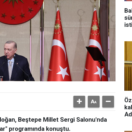
Ba
sü
is
Tü
Öz
ka
Ad
oğan, Beştepe Millet Sergi Salonu'nda
ftar" programında konuştu.