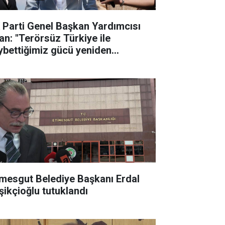
 Parti Genel Başkan Yardımcısı
an: "Terörsüz Türkiye ile
ybettiğimiz gücü yeniden
lletimize kazandıracağız"
imesgut Belediye Başkanı Erdal
şikçioğlu tutuklandı