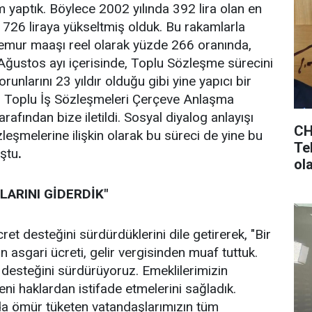
yaptık. Böylece 2002 yılında 392 lira olan en
26 liraya yükseltmiş olduk. Bu rakamlarla
emur maaşı reel olarak yüzde 266 oranında,
. Ağustos ayı içerisinde, Toplu Sözleşme sürecini
unlarını 23 yıldır olduğu gibi yine yapıcı bir
u Toplu İş Sözleşmeleri Çerçeve Anlaşma
tarafından bize iletildi. Sosyal diyalog anlayışı
CH
zleşmelerine ilişkin olarak bu süreci de yine bu
Tek
ştu
.
ol
ols
ARINI GİDERDİK"
et desteğini sürdürdüklerini dile getirerek, "Bir
n asgari ücreti, gelir vergisinden muaf tuttuk.
 desteğini sürdürüyoruz. Emeklilerimizin
i haklardan istifade etmelerini sağladık.
da ömür tüketen vatandaşlarımızın tüm