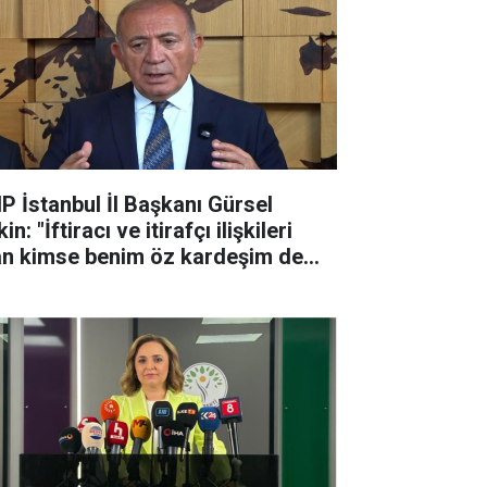
P İstanbul İl Başkanı Gürsel
in: "İftiracı ve itirafçı ilişkileri
an kimse benim öz kardeşim de
a partiyle ilişkisi ke