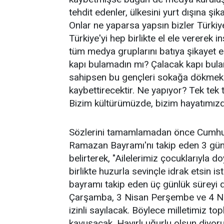
tehdit edenler, ülkesini yurt dışına şik
Onlar ne yaparsa yapsın bizler Türkiy
Türkiye'yi hep birlikte el ele vererek
tüm medya gruplarını batıya şikayet e
kapı bulamadın mı? Çalacak kapı bulam
sahipsen bu gençleri sokağa dökmek 
kaybettirecektir. Ne yapıyor? Tek tek 
Bizim kültürümüzde, bizim hayatımızda 
Sözlerini tamamlamadan önce Cumhurb
Ramazan Bayramı'nı takip eden 3 günlü
belirterek, "Ailelerimiz çocuklarıyla d
birlikte huzurla sevinçle idrak etsin i
bayramı takip eden üç günlük süreyi d
Çarşamba, 3 Nisan Perşembe ve 4 Ni
izinli sayılacak. Böylece milletimiz t
kavuşacak. Hayırlı uğurlu olsun diyor