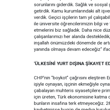
sorunlarını giderdik. Sağlık ve sosyal
getirdik. Kamu kurumlarındaki alt işv
verdik. Geçici işçilerin tam yıl çalış
ile üniversite öğrencilerimizin bilgi v
etmelerini biz sağladık. Daha nice düz
çalışanlarımızı her alanda destekledik,
inşallah önümüzdeki dönemde de arta
yanında olmaya devam edeceğiz" ifade
'ÜLKESİNİ YURT DIŞINA ŞİKAYET 
CHP'nin "boykot" çağrısını eleştiren 
işiyle oynayan, işçinin ekmeğiyle oynay
çabalayan muhteris siyasetçilere prim
için üreten, Türk ekonomisine katma d
bunların insafına terk etmeyeceğiz. 28
kaybetmişse bugün de medya kuruluşları