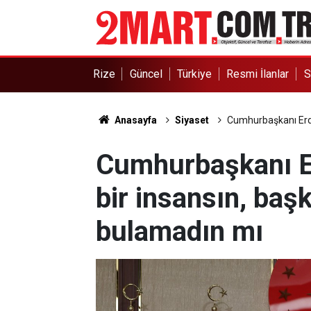
Rize
Güncel
Türkiye
Resmi İlanlar
S
Anasayfa
Siyaset
Cumhurbaşkanı Erdo
Cumhurbaşkanı Er
bir insansın, baş
bulamadın mı