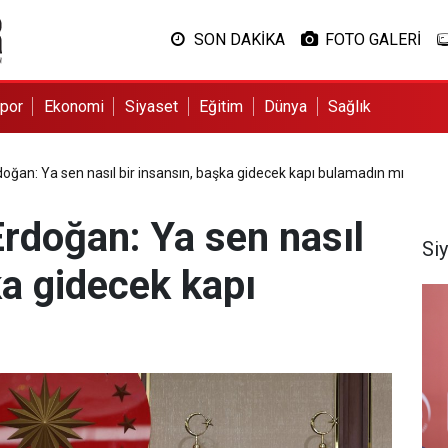
SON DAKİKA
FOTO GALERİ
por
Ekonomi
Siyaset
Eğitim
Dünya
Sağlık
ğan: Ya sen nasıl bir insansın, başka gidecek kapı bulamadın mı
doğan: Ya sen nasıl
Si
ka gidecek kapı