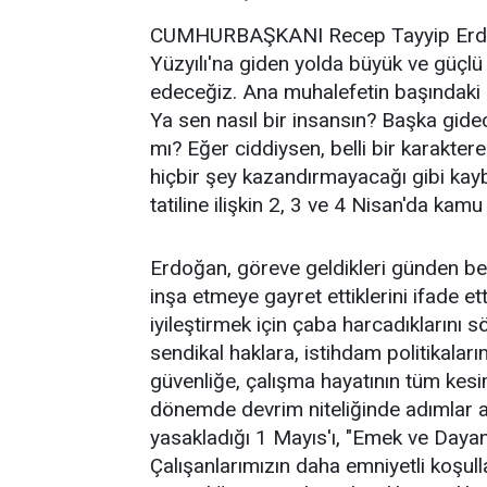
CUMHURBAŞKANI Recep Tayyip Erdoğan
Yüzyılı'na giden yolda büyük ve güçlü T
edeceğiz. Ana muhalefetin başındaki z
Ya sen nasıl bir insansın? Başka gid
mı? Eğer ciddiysen, belli bir karakt
hiçbir şey kazandırmayacağı gibi kay
tatiline ilişkin 2, 3 ve 4 Nisan'da kamu 
Erdoğan, göreve geldikleri günden beri
inşa etmeye gayret ettiklerini ifade ett
iyileştirmek için çaba harcadıklarını 
sendikal haklara, istihdam politikaları
güvenliğe, çalışma hayatının tüm kesi
dönemde devrim niteliğinde adımlar att
yasakladığı 1 Mayıs'ı, "Emek ve Dayanı
Çalışanlarımızın daha emniyetli koşull