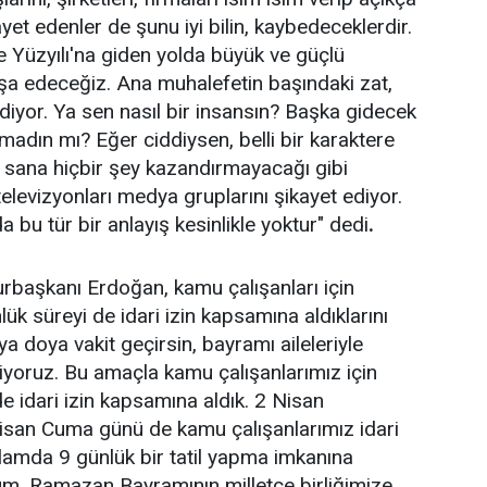
ayet edenler de şunu iyi bilin, kaybedeceklerdir.
e Yüzyılı'na giden yolda büyük ve güçlü
 inşa edeceğiz. Ana muhalefetin başındaki zat,
diyor. Ya sen nasıl bir insansın? Başka gidecek
adın mı? Eğer ciddiysen, belli bir karaktere
sana hiçbir şey kazandırmayacağı gibi
televizyonları medya gruplarını şikayet ediyor.
bu tür bir anlayış kesinlikle yoktur" dedi
.
aşkanı Erdoğan, kamu çalışanları için
k süreyi de idari izin kapsamına aldıklarını
oya doya vakit geçirsin, bayramı aileleriyle
stiyoruz. Bu amaçla kamu çalışanlarımız için
e idari izin kapsamına aldık. 2 Nisan
san Cuma günü de kamu çalışanlarımız idari
oplamda 9 günlük bir tatil yapma imkanına
um. Ramazan Bayramının milletçe birliğimize,