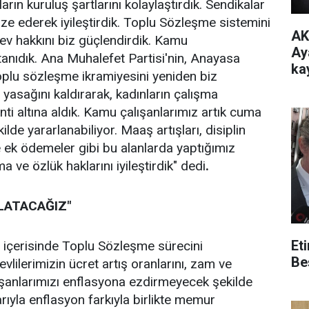
rın kuruluş şartlarını kolaylaştırdık. Sendikalar
e ederek iyileştirdik. Toplu Sözleşme sistemini
AK
rev hakkını biz güçlendirdik. Kamu
Ay
tanıdık. Ana Muhalefet Partisi'nin, Anayasa
ka
toplu sözleşme ikramiyesini yeniden biz
mi
asağını kaldırarak, kadınların çalışma
nti altına aldık. Kamu çalışanlarımız artık cuma
ilde yararlanabiliyor. Maaş artışları, disiplin
e ek ödemeler gibi bu alanlarda yaptığımız
ve özlük haklarını iyileştirdik" dedi
.
LATACAĞIZ"
Et
içerisinde Toplu Sözleşme sürecini
Be
vlilerimizin ücret artış oranlarını, zam ve
lışanlarımızı enflasyona ezdirmeyecek şekilde
arıyla enflasyon farkıyla birlikte memur