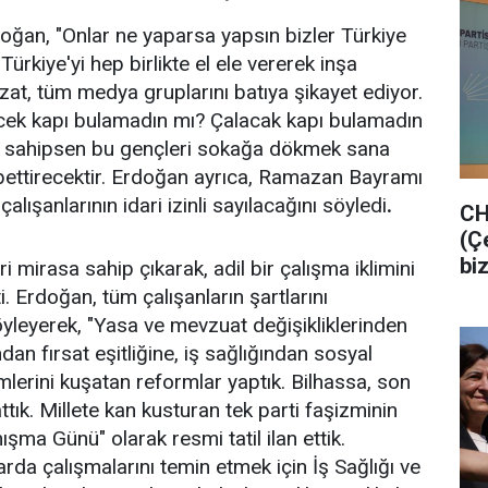
, "Onlar ne yaparsa yapsın bizler Türkiye
ürkiye'yi hep birlikte el ele vererek inşa
at, tüm medya gruplarını batıya şikayet ediyor.
ecek kapı bulamadın mı? Çalacak kapı bulamadın
ere sahipsen bu gençleri sokağa dökmek sana
bettirecektir. Erdoğan ayrıca, Ramazan Bayramı
çalışanlarının idari izinli sayılacağını söyledi
.
CH
(Ç
bi
 mirasa sahip çıkarak, adil bir çalışma iklimini
i. Erdoğan, tüm çalışanların şartlarını
söyleyerek, "Yasa ve mevzuat değişikliklerinden
ndan fırsat eşitliğine, iş sağlığından sosyal
mlerini kuşatan reformlar yaptık. Bilhassa, son
ık. Millete kan kusturan tek parti faşizminin
şma Günü" olarak resmi tatil ilan ettik.
arda çalışmalarını temin etmek için İş Sağlığı ve