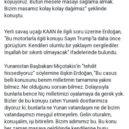
koyuyoruz. Bütün mesele masayı sağlama almak.
Bizim masamız kolay kolay dağılmaz" şeklinde
konuştu.
Yerli savaş uçağı KAAN ile ilgili soru üzerine Erdoğan,
"Bu motorlarla ilgili konuyu Sayın Trump'la daha önce
görüştüm. Kendileri olumlu bir yaklaşım sergilediler.
İnşallah bir sıkıntı olmayacak" ifadelerinde bulundu.
Yunanistan Başbakanı Miçotakis’in "tehdit
hissediyoruz" söylemine ilişkin Erdoğan, "Bu casus
belli konusunu benim milletimin tamamına yakını
bilmez. Ne olduğunu sorsan bilmez. Dolayısıyla
bunlarla bence hiç milletimizi oyalamaya da gerek yok.
Bizler de bu konuyu zaten Yunanlı dostlarımıza
diyoruz ki; bunlarla ne Yunan vatandaşını ne de bizim
vatandaşımızı meşgul etmeyelim. Gelin oturalım,
konuşalım, işi bitirelim. Bizim adımımız bu. Bu konu
her zaman masaya geldiğinde kendilerine bunu