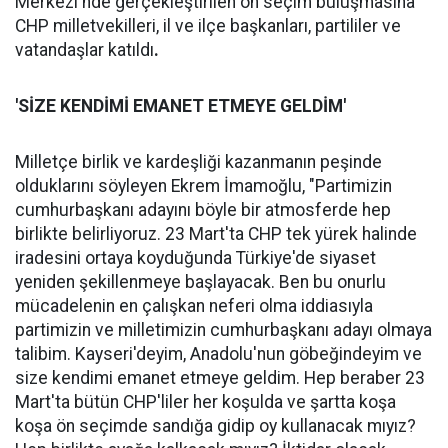
Merkezi'nde gerçekleştirilen ön seçim buluşmasına
CHP milletvekilleri, il ve ilçe başkanları, partililer ve
vatandaşlar katıldı
.
'SİZE KENDİMİ EMANET ETMEYE GELDİM'
Milletçe birlik ve kardeşliği kazanmanın peşinde
olduklarını söyleyen Ekrem İmamoğlu, "Partimizin
cumhurbaşkanı adayını böyle bir atmosferde hep
birlikte belirliyoruz. 23 Mart'ta CHP tek yürek halinde
iradesini ortaya koyduğunda Türkiye'de siyaset
yeniden şekillenmeye başlayacak. Ben bu onurlu
mücadelenin en çalışkan neferi olma iddiasıyla
partimizin ve milletimizin cumhurbaşkanı adayı olmaya
talibim. Kayseri'deyim, Anadolu'nun göbeğindeyim ve
size kendimi emanet etmeye geldim. Hep beraber 23
Mart'ta bütün CHP'liler her koşulda ve şartta koşa
koşa ön seçimde sandığa gidip oy kullanacak mıyız?