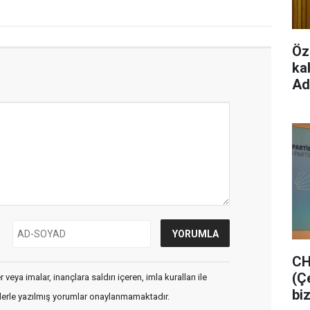
Öz
ka
Ad
CH
(Ç
veya imalar, inançlara saldırı içeren, imla kuralları ile
bi
flerle yazılmış yorumlar onaylanmamaktadır.