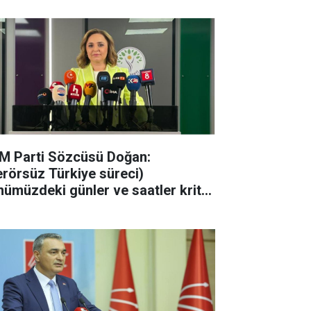
M Parti Sözcüsü Doğan:
erörsüz Türkiye süreci)
nümüzdeki günler ve saatler kritik
acak"