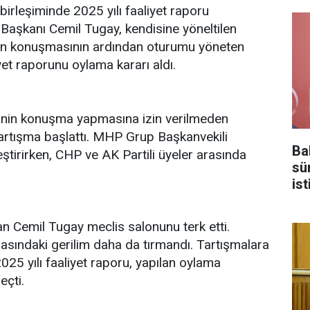
birleşiminde 2025 yılı faaliyet raporu
Başkanı Cemil Tugay, kendisine yöneltilen
ay'ın konuşmasının ardından oturumu yöneten
yet raporunu oylama kararı aldı.
rinin konuşma yapmasına izin verilmeden
artışma başlattı. MHP Grup Başkanvekili
Ba
ştirirken, CHP ve AK Partili üyeler arasında
sü
is
Tü
n Cemil Tugay meclis salonunu terk etti.
rasındaki gerilim daha da tırmandı. Tartışmalara
25 yılı faaliyet raporu, yapılan oylama
eçti.