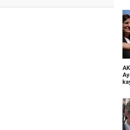
AK
Ay
ka
mi