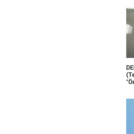
DE
(T
"Ö
ol