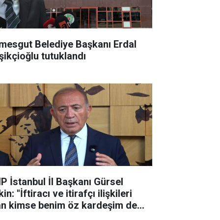
imesgut Belediye Başkanı Erdal
şikçioğlu tutuklandı
P İstanbul İl Başkanı Gürsel
in: "İftiracı ve itirafçı ilişkileri
an kimse benim öz kardeşim de
a partiyle ilişkisi ke