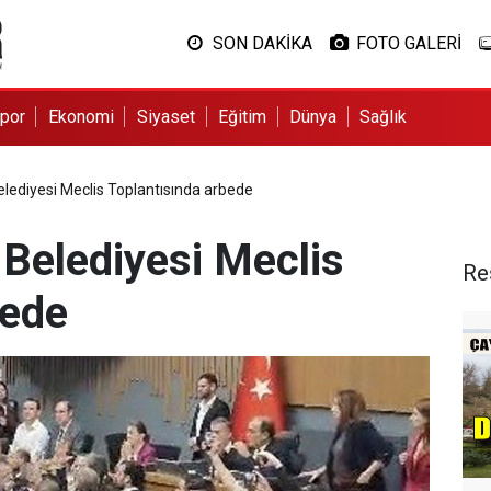
SON DAKİKA
FOTO GALERİ
por
Ekonomi
Siyaset
Eğitim
Dünya
Sağlık
elediyesi Meclis Toplantısında arbede
 Belediyesi Meclis
Re
bede