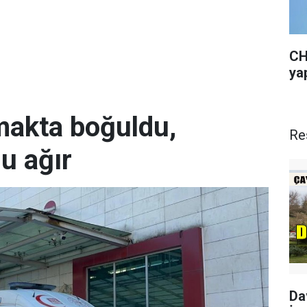
CH
yap
rmakta boğuldu,
Re
u ağır
Da