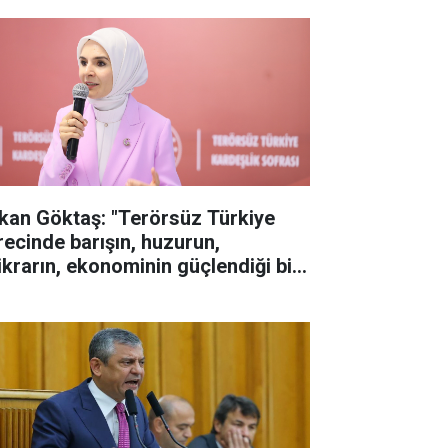
kan Göktaş: "Terörsüz Türkiye
recinde barışın, huzurun,
tikrarın, ekonominin güçlendiği bir
rkiye kurmak istiyoruz"