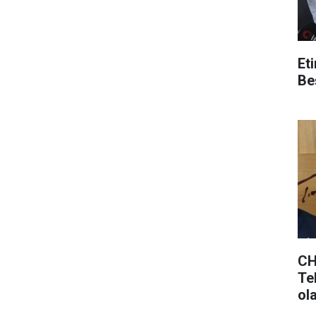
Et
Be
CH
Tek
ol
ols