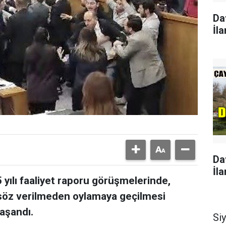
Da
İla
Da
İla
yılı faaliyet raporu görüşmelerinde,
 söz verilmeden oylamaya geçilmesi
aşandı.
Si