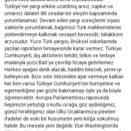
Türkiye'nin yargı erkine uzatılmış arsız, sapkın ve
umarsız dalalet dili sıradan bir eleştiri kapsamında
yorumlanamaz. Devam eden yargı süreçlerini siyasi
saiklerle yorumlamak, bağımsız Türk mahkemelerini
yönlendirmeye kalkmak vesayet hevesidir, tahakküm
arzusudur. Yüce Türk yargısı, Brüksel salonlarında
yazılan raporların himayesinde karar vermez. Türkiye
Cumhuriyeti, dış aktörlerin tehdit, telkin ve terbiye
imalarıyla yüzü Batı'ya çevrilip hizaya getirilemez.
Herkes ayağını denk alacak, haddini bilecek, yerini iyi
belleyecek. Bize sınır ötesinden ayar vermeye kalkan
her kim varsa Türkiye Cumhuriyeti'nin hürriyetine ve
egemenliğine yan gözle bakmamayı öyle ya da böyle
öğrenecektir. Avrupa Parlamentosu raporunda
hepimizin yetiştiği o kutlu ocağa, göz aydınlığımız,
gönül ferahlığımız olan Ülkü Ocaklarımıza yönelen
ifadeler de eski bir husumetin yeni kılığa sokulmuş
halidir. Bu mesele yeni değildir. Dün Washington'da