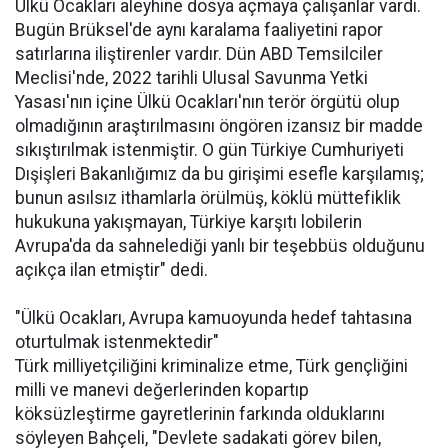
Ülkü Ocakları aleyhine dosya açmaya çalışanlar vardı.
Bugün Brüksel'de aynı karalama faaliyetini rapor
satırlarına iliştirenler vardır. Dün ABD Temsilciler
Meclisi'nde, 2022 tarihli Ulusal Savunma Yetki
Yasası'nın içine Ülkü Ocakları'nın terör örgütü olup
olmadığının araştırılmasını öngören izansız bir madde
sıkıştırılmak istenmiştir. O gün Türkiye Cumhuriyeti
Dışişleri Bakanlığımız da bu girişimi esefle karşılamış;
bunun asılsız ithamlarla örülmüş, köklü müttefiklik
hukukuna yakışmayan, Türkiye karşıtı lobilerin
Avrupa'da da sahnelediği yanlı bir teşebbüs olduğunu
açıkça ilan etmiştir" dedi.
"Ülkü Ocakları, Avrupa kamuoyunda hedef tahtasına
oturtulmak istenmektedir"
Türk milliyetçiliğini kriminalize etme, Türk gençliğini
milli ve manevi değerlerinden kopartıp
köksüzleştirme gayretlerinin farkında olduklarını
söyleyen Bahçeli, "Devlete sadakati görev bilen,