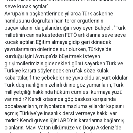
seve kucak açtılar"
Avrupa'nın başkentlerinde yıllarca Türk askerine
namlusunu doğrultan hain terör örgütlerinin
paçavralarını dalgalandırdığını söyleyen Bahçeli, "Türk
milletinin canına kasteden FETÖ artıklarına seve seve
kucak açtılar. Eğitim almaya gidip geri dönecek
yavrularımızın önlerinde sur olurken, Türkiye'de
kurduğu işini Avrupa'da büyütmek isteyen
girişimcilerimizin gidecekleri günü sayarken Türk ve
Türkiye karşıtı söylenecek en ufak söze kulak
kabarttılar, fitne şebekelerine yuva oldular, yurt oldular.
Türk düşmanlığının zehirli diline göz yumanların; Türk
milliyetçiliği hakkında hüküm cümlesi kurmaya yüzü
var mıdır? Kendi kıtasında göç baskısı karşısında
bocalayanların, milyonlarca mazluma yıllardır kapısını
açmış Türkiye'ye insanlık dersi vermeye hakkı var
mıdır? Kendi güvenliğini ABD'nin kararlarına bağlamış
olanların, Mavi Vatan ülkümüze ve Doğu Akdeniz'de