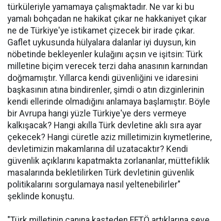
türküleriyle yamamaya çalışmaktadır. Ne var ki bu
yamalı bohçadan ne hakikat çıkar ne hakkaniyet çıkar
ne de Türkiye'ye istikamet çizecek bir irade çıkar.
Gaflet uykusunda hülyalara dalanlar iyi duysun, kin
nöbetinde bekleyenler kulağını açsın ve işitsin: Türk
milletine biçim verecek terzi daha anasının karnından
doğmamıştır. Yıllarca kendi güvenliğini ve idaresini
başkasının atına bindirenler, şimdi o atın dizginlerinin
kendi ellerinde olmadığını anlamaya başlamıştır. Böyle
bir Avrupa hangi yüzle Türkiye'ye ders vermeye
kalkışacak? Hangi akılla Türk devletine aklı sıra ayar
çekecek? Hangi cüretle aziz milletimizin kıymetlerine,
devletimizin makamlarına dil uzatacaktır? Kendi
güvenlik açıklarını kapatmakta zorlananlar, müttefiklik
masalarında bekletilirken Türk devletinin güvenlik
politikalarını sorgulamaya nasıl yeltenebilirler"
şeklinde konuştu.
"Türk milletinin canına kasteden FETÖ artıklarına seve