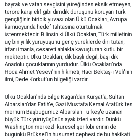
bayrak ve vatan sevgisini yüreğinden eksik etmeyen,
teröre karşı elif gibi dimdik duruşunu koruyan Türk
gençliğinin biricik yuvası olan Ülkü Ocakları, Avrupa
kamuoyunda hedef tahtasına oturtulmak
istenmektedir. Bilinsin ki Ülkü Ocakları, Türk milletinin
üç bin yıllık yürüyüşünü genç yüreklerde diri tutan;
irfanı imanla, cesareti ahlakla kavuşturan kutlu bir
mekteptir. Ülkü Ocakları; dik başlı değil, başı dik
Anadolu çocuklarının yurdudur. Ülkü Ocakları'nda
Hoca Ahmet Yesevi'nin hikmeti, Hacı Bektaş-ı Veli'nin
ilmi, Dede Korkut'un bilgeliği vardır.
Ülkü Ocakları'nda Bilge Kağan'dan Kürşat'a, Sultan
Alparslan'dan Fatih'e, Gazi Mustafa Kemal Atatürk'ten
merhum Başbuğumuz Alparslan Türkeş'e uzanan
büyük Türk yürüyüşünün ayak izleri vardır. Dünkü
Washington merkezli küresel şer lobilerinin de
bugünkü Brüksel'in husumet cephesi de bu hakikati