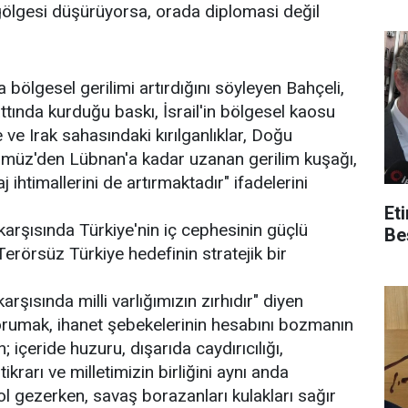
mi
lgesi düşürüyorsa, orada diplomasi değil
a bölgesel gerilimi artırdığını söyleyen Bahçeli,
attında kurduğu baskı, İsrail'in bölgesel kaosu
e ve Irak sahasındaki kırılganlıklar, Doğu
ürmüz'den Lübnan'a kadar uzanan gerilim kuşağı,
ihtimallerini de artırmaktadır" ifadelerini
Et
arşısında Türkiye'nin iç cephesinin güçlü
Be
erörsüz Türkiye hedefinin stratejik bir
arşısında milli varlığımızın zırhıdır" diyen
korumak, ihanet şebekelerinin hesabını bozmanın
 içeride huzuru, dışarıda caydırıcılığı,
krarı ve milletimizin birliğini aynı anda
l gezerken, savaş borazanları kulakları sağır