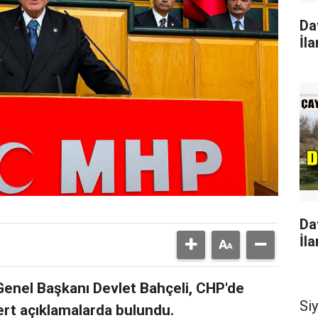
Da
İla
Da
İla
 Genel Başkanı Devlet Bahçeli, CHP'de
Si
sert açıklamalarda bulundu.