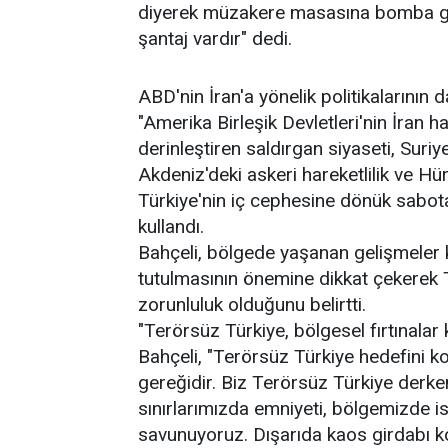
diyerek müzakere masasına bomba gö
şantaj vardır" dedi.
ABD'nin İran'a yönelik politikalarının d
"Amerika Birleşik Devletleri'nin İran h
derinleştiren saldırgan siyaseti, Suriy
Akdeniz'deki askeri hareketlilik ve H
Türkiye'nin iç cephesine dönük sabotaj 
kullandı.
Bahçeli, bölgede yaşanan gelişmeler k
tutulmasının önemine dikkat çekerek T
zorunluluk olduğunu belirtti.
"Terörsüz Türkiye, bölgesel fırtınalar k
Bahçeli, "Terörsüz Türkiye hedefini 
gereğidir. Biz Terörsüz Türkiye derken;
sınırlarımızda emniyeti, bölgemizde isti
savunuyoruz. Dışarıda kaos girdabı ko