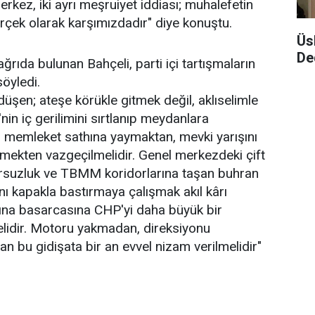
ı merkez, iki ayrı meşruiyet iddiası; muhalefetin
erçek olarak karşımızdadır" diye konuştu.
Üs
De
ıda bulunan Bahçeli, parti içi tartışmaların
öyledi.
şen; ateşe körükle gitmek değil, aklıselimle
nin iç gerilimini sırtlanıp meydanlara
 memleket sathına yaymaktan, mevki yarışını
mekten vazgeçilmelidir. Genel merkezdeki çift
uzursuzluk ve TBMM koridorlarına taşan buhran
ı kapakla bastırmaya çalışmak akıl kârı
zına basarcasına CHP'yi daha büyük bir
lidir. Motoru yakmadan, direksiyonu
n bu gidişata bir an evvel nizam verilmelidir"