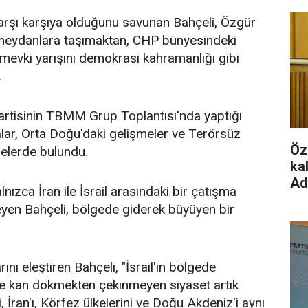
 karşı karşıya olduğunu savunan Bahçeli, Özgür
ıp meydanlara taşımaktan, CHP bünyesindeki
mevki yarışını demokrasi kahramanlığı gibi
.
rtisinin TBMM Grup Toplantısı'nda yaptığı
r, Orta Doğu'daki gelişmeler ve Terörsüz
Öz
elerde bulundu.
ka
Ad
ızca İran ile İsrail arasındaki bir çatışma
eyen Bahçeli, bölgede giderek büyüyen bir
rını eleştiren Bahçeli, "İsrail'in bölgede
ve kan dökmekten çekinmeyen siyaset artık
'yi, İran'ı, Körfez ülkelerini ve Doğu Akdeniz'i aynı