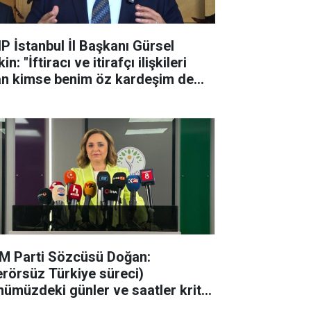
P İstanbul İl Başkanı Gürsel
in: "İftiracı ve itirafçı ilişkileri
an kimse benim öz kardeşim de
a partiyle ilişkisi ke
M Parti Sözcüsü Doğan:
erörsüz Türkiye süreci)
nümüzdeki günler ve saatler kritik
acak"