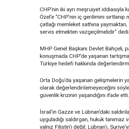
CHP'nin iki ayrı meşruiyet iddiasıyla
Özel'e "CHP'nin iç gerilimini sırtlan
çatlağı memleket sathına yaymaktan, 
servis etmekten vazgeçilmelidir" dedi
MHP Genel Başkanı Devlet Bahçeli, pa
konuşmada CHP'de yaşanan tartışmala
Türkiye hedefi hakkında değerlendirm
Orta Doğu'da yaşanan gelişmelerin yaln
olarak değerlendirilemeyeceğini söyl
güvenlik krizinin yaşandığını ifade etti.
İsrail'in Gazze ve Lübnan'daki saldırıla
uyguladığı saldırgan, hukuk tanımaz 
yalnız Filistin'i değil; Lübnan'ı, Suriye