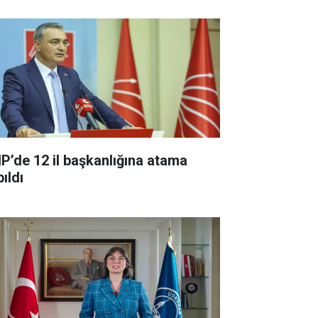
P’de 12 il başkanlığına atama
ıldı