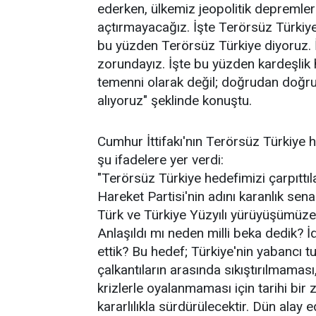
ederken, ülkemiz jeopolitik depremle
açtırmayacağız. İşte Terörsüz Türkiy
bu yüzden Terörsüz Türkiye diyoruz.
zorundayız. İşte bu yüzden kardeşlik h
temenni olarak değil; doğrudan doğruy
alıyoruz" şeklinde konuştu.
Cumhur İttifakı'nın Terörsüz Türkiye h
şu ifadelere yer verdi:
"Terörsüz Türkiye hedefimizi çarpıttılar
Hareket Partisi'nin adını karanlık sen
Türk ve Türkiye Yüzyılı yürüyüşümüze
Anlaşıldı mı neden milli beka dedik? İ
ettik? Bu hedef; Türkiye'nin yabancı 
çalkantıların arasında sıkıştırılmamas
krizlerle oyalanmaması için tarihi bir
kararlılıkla sürdürülecektir. Dün alay