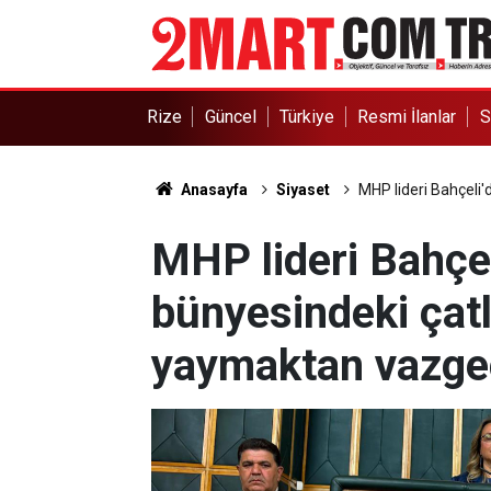
Rize
Güncel
Türkiye
Resmi İlanlar
S
Anasayfa
Siyaset
MHP lideri Bahçeli
MHP lideri Bahçel
bünyesindeki çat
yaymaktan vazgeç