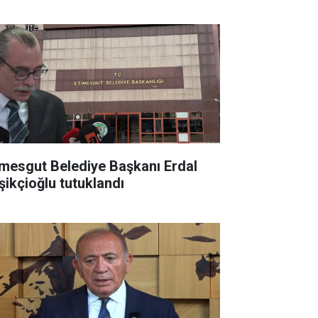
lletimize kazandıracağız"
imesgut Belediye Başkanı Erdal
şikçioğlu tutuklandı