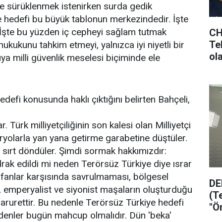
re sürüklenmek istenirken surda gedik
e hedefi bu büyük tablonun merkezindedir. İşte
 İşte bu yüzden iç cepheyi sağlam tutmak
CH
Tek
ukukunu tahkim etmeyi, yalnızca iyi niyetli bir
ol
a milli güvenlik meselesi biçiminde ele
ols
edefi konusunda haklı çıktığını belirten Bahçeli,
. Türk milliyetçiliğinin son kalesi olan Milliyetçi
aryolarla yan yana getirme garabetine düştüler.
 sırt döndüler. Şimdi sormak hakkımızdır:
drak edildi mi neden Terörsüz Türkiye diye ısrar
tufanlar karşısında savrulmaması, bölgesel
DE
ı, emperyalist ve siyonist maşaların oluşturduğu
(T
 zarurettir. Bu nedenle Terörsüz Türkiye hedefi
"Ö
 edenler bugün mahcup olmalıdır. Dün 'beka'
ol