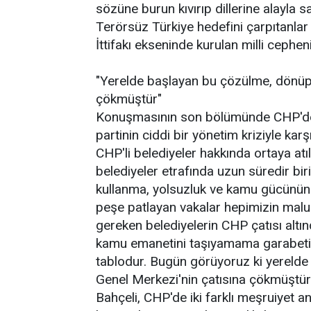
sözüne burun kıvırıp dillerine alayla
Terörsüz Türkiye hedefini çarpıtanla
İttifakı ekseninde kurulan milli cephen
"Yerelde başlayan bu çözülme, dönüp
çökmüştür"
Konuşmasının son bölümünde CHP'de 
partinin ciddi bir yönetim kriziyle ka
CHP'li belediyeler hakkında ortaya atıla
belediyeler etrafında uzun süredir bir
kullanma, yolsuzluk ve kamu gücünün m
peşe patlayan vakalar hepimizin ma
gereken belediyelerin CHP çatısı altınd
kamu emanetini taşıyamama garabetiyle 
tablodur. Bugün görüyoruz ki yereld
Genel Merkezi'nin çatısına çökmüştür
Bahçeli, CHP'de iki farklı meşruiyet a