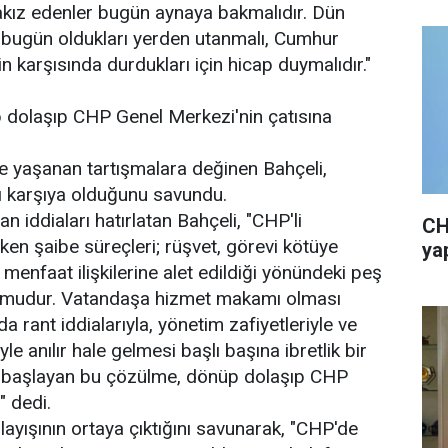
 sakız edenler bugün aynaya bakmalıdır. Dün
r bugün oldukları yerden utanmalı, Cumhur
in karşısında durdukları için hicap duymalıdır."
 dolaşıp CHP Genel Merkezi'nin çatısına
yaşanan tartışmalara değinen Bahçeli,
rşı karşıya olduğunu savundu.
n iddiaları hatırlatan Bahçeli, "CHP'li
CH
iken şaibe süreçleri; rüşvet, görevi kötüye
yap
enfaat ilişkilerine alet edildiği yönündeki peş
lumudur. Vatandaşa hizmet makamı olması
a rant iddialarıyla, yönetim zafiyetleriyle ve
anılır hale gelmesi başlı başına ibretlik bir
e başlayan bu çözülme, dönüp dolaşıp CHP
" dedi.
nlayışının ortaya çıktığını savunarak, "CHP'de