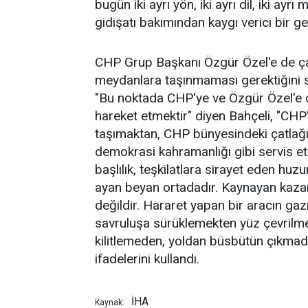
bugün iki ayrı yön, iki ayrı dil, iki ayr
gidişatı bakımından kaygı verici bir g
CHP Grup Başkanı Özgür Özel'e de çağr
meydanlara taşınmaması gerektiğini s
"Bu noktada CHP'ye ve Özgür Özel'e dü
hareket etmektir" diyen Bahçeli, "CHP'
taşımaktan, CHP bünyesindeki çatlağı
demokrasi kahramanlığı gibi servis et
başlılık, teşkilatlara sirayet eden h
ayan beyan ortadadır. Kaynayan kazan
değildir. Hararet yapan bir aracın ga
savruluşa sürüklemekten yüz çevrilme
kilitlemeden, yoldan büsbütün çıkmada
ifadelerini kullandı.
İHA
Kaynak: