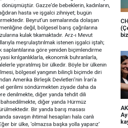
a dönüşmüştür. Gazze'de bebeklerin, kadınların,
ağdıran hasta ve işgalci zihniyet; bugün
ürmektedir. Beyrut'un semalarında dolaşan
CH
enliğine değil, bölgesel barış çağrılarına
(Ç
bi
ularına kulak tıkamaktadır. Arz-ı Mevut
larıyla meşrulaştırılmak istenen işgalci iştah;
lık saplantılarına göre yeniden biçimlendirme
yasi kırılganlıklarla, ekonomik buhranlarla,
erle yıpratılmış bir ülkedir. Böyle bir ülkenin
ilmesi, bölgesel yangının bilinçli biçimde diri
dan Amerika Birleşik Devletleri'nin İran'a
esel gerilimi söndürmekten ziyade daha da
e denilmekte, diğer yanda tehdit dili
n bahsedilmekte, diğer yanda Hürmüz
AK
rülmektedir. Bir yanda barış masası
Ay
anda savaşın ihtimal hesapları hala canlı
ka
Eğer bir ülke, 'olmazsa başka yolla yaparız'