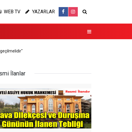
WEB TV
YAZARLAR
eçilmelidir"
smi İlanlar