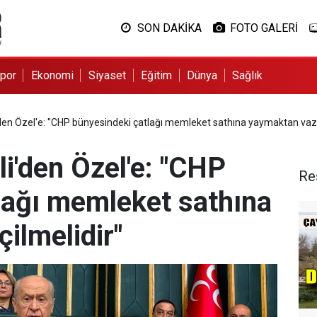
SON DAKİKA
FOTO GALERİ
por
Ekonomi
Siyaset
Eğitim
Dünya
Sağlık
'den Özel'e: "CHP bünyesindeki çatlağı memleket sathına yaymaktan vazg
i'den Özel'e: "CHP
Re
lağı memleket sathına
ilmelidir"