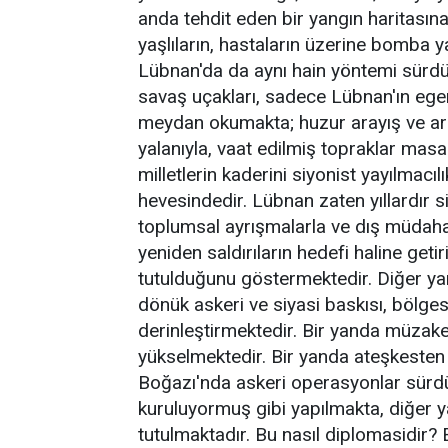
anda tehdit eden bir yangın haritasın
yaşlıların, hastaların üzerine bomba y
Lübnan'da da aynı hain yöntemi sürd
savaş uçakları, sadece Lübnan'ın egem
meydan okumakta; huzur arayış ve arz
yalanıyla, vaat edilmiş topraklar masal
milletlerin kaderini siyonist yayılmacı
hevesindedir. Lübnan zaten yıllardır si
toplumsal ayrışmalarla ve dış müdahalel
yeniden saldırıların hedefi haline getir
tutulduğunu göstermektedir. Diğer yan
dönük askeri ve siyasi baskısı, bölg
derinleştirmektedir. Bir yanda müzaker
yükselmektedir. Bir yanda ateşkeste
Boğazı'nda askeri operasyonlar sürdü
kuruluyormuş gibi yapılmakta, diğer y
tutulmaktadır. Bu nasıl diplomasidir? 