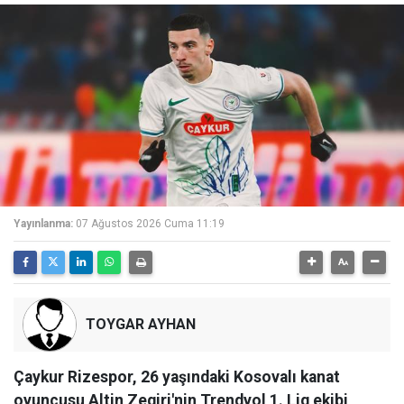
Yayınlanma:
07 Ağustos 2026 Cuma 11:19
TOYGAR AYHAN
Çaykur Rizespor, 26 yaşındaki Kosovalı kanat
oyuncusu Altin Zeqiri'nin Trendyol 1. Lig ekibi