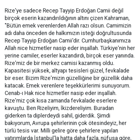
Rize'ye sadece Recep Tayyip Erdoğan Camii değil
birçok eserin kazandırıldığının altını çizen Kahraman,
"Bütün emek verenlerden Allah razı olsun. Camimizin
adı daha önceden de halkımızın isteği doğrultusunda
Recep Tayyip Erdoğan Camii'dir. Cumhurbaşkanımıza
Allah nice hizmetler nasip eder inşallah. Türkiye'nin her
yerine camiler, eserler kazandırdı, birçok eser yanında.
Rize'miz de bir merkez camisi kazanmış oldu.
Kapasitesi yüksek, altyapı tesisleri güzel, fevkalade
bir eser. Bizim Rize'mizin güzelliğine bir güzellik daha
katacak. Emek verenlere teşekkürlerimi sunuyorum.
Cenab-ı Hak nice hizmetler nasip eder inşallah.
Rize'miz çok kısa zamanda fevkalade eserlere
kavuştu. Ben Rizeliyim, İkizdereliyim. Buradan
giderken ta diplerdeydi sahil, giderdik. Şimdi
bakıyorum, Avrupa şehirlerinin çok ötesindeyiz, her
türlü tesis var. Milli gelire göre şehirlere yapılan
yatırımlarda İstanbul'la hatta daha fazla, nüfusa göre,