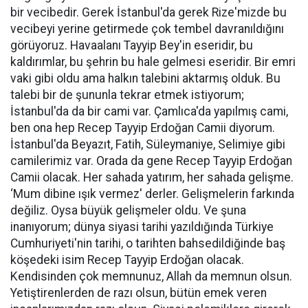
bir vecibedir. Gerek İstanbul'da gerek Rize'mizde bu
vecibeyi yerine getirmede çok tembel davranıldığını
görüyoruz. Havaalanı Tayyip Bey'in eseridir, bu
kaldırımlar, bu şehrin bu hale gelmesi eseridir. Bir emri
vaki gibi oldu ama halkın talebini aktarmış olduk. Bu
talebi bir de şununla tekrar etmek istiyorum;
İstanbul'da da bir cami var. Çamlıca'da yapılmış cami,
ben ona hep Recep Tayyip Erdoğan Camii diyorum.
İstanbul'da Beyazıt, Fatih, Süleymaniye, Selimiye gibi
camilerimiz var. Orada da gene Recep Tayyip Erdoğan
Camii olacak. Her sahada yatırım, her sahada gelişme.
‘Mum dibine ışık vermez' derler. Gelişmelerin farkında
değiliz. Oysa büyük gelişmeler oldu. Ve şuna
inanıyorum; dünya siyasi tarihi yazıldığında Türkiye
Cumhuriyeti'nin tarihi, o tarihten bahsedildiğinde baş
köşedeki isim Recep Tayyip Erdoğan olacak.
Kendisinden çok memnunuz, Allah da memnun olsun.
Yetiştirenlerden de razı olsun, bütün emek veren