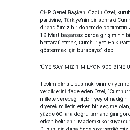
CHP Genel Başkanı Özgür Özel, kurulta
partisine, Türkiye'nin bir sonraki Cum
direndiğimiz bir dönemde partimizin 2
19 Mart başarısız darbe girişiminin b
bertaraf etmek, Cumhuriyet Halk Par
göstermek için buradayız" dedi.
'ÜYE SAYIMIZ 1 MİLYON 900 BİNE U
Teslim olmak, susmak, sinmek yerin
verdiklerini ifade eden Özel, "Cumhuriy
millete vereceği hiçbir şey olmadığın
diyerek milletin erken bir seçime olan
yüzde 60'lara doğru tırmandığını gör
erken belirlenir. Mademki korkuyorsun, 
Bunun için daha önce söz verdiğimiz 