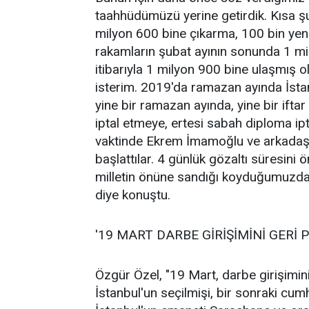
taahhüdümüzü yerine getirdik. Kısa şu
milyon 600 bine çıkarma, 100 bin yeni 
rakamların şubat ayının sonunda 1 m
itibarıyla 1 milyon 900 bine ulaşmış
isterim. 2019'da ramazan ayında İstanb
yine bir ramazan ayında, yine bir ifta
iptal etmeye, ertesi sabah diploma ip
vaktinde Ekrem İmamoğlu ve arkadaşla
başlattılar. 4 günlük gözaltı süresini 
milletin önüne sandığı koyduğumuzda
diye konuştu.
'19 MART DARBE GİRİŞİMİNİ GERİ 
Özgür Özel, "19 Mart, darbe girişimin
İstanbul'un seçilmişi, bir sonraki cu