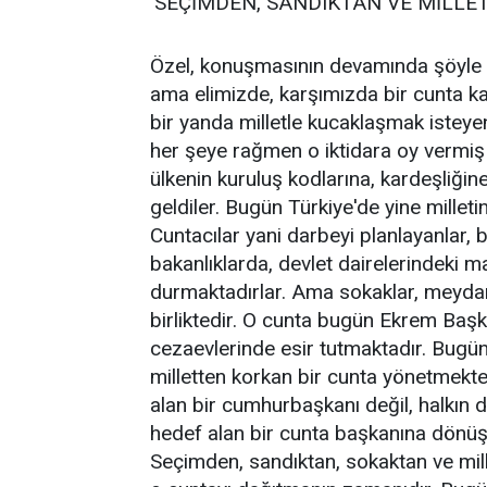
'SEÇİMDEN, SANDIKTAN VE MİLL
Özel, konuşmasının devamında şöyle k
ama elimizde, karşımızda bir cunta kal
bir yanda milletle kucaklaşmak isteyen
her şeye rağmen o iktidara oy vermiş 
ülkenin kuruluş kodlarına, kardeşliğine
geldiler. Bugün Türkiye'de yine mille
Cuntacılar yani darbeyi planlayanlar,
bakanlıklarda, devlet dairelerindeki 
durmaktadırlar. Ama sokaklar, meydanlar
birliktedir. O cunta bugün Ekrem Başk
cezaevlerinde esir tutmaktadır. Bugün
milletten korkan bir cunta yönetmekte
alan bir cumhurbaşkanı değil, halkın de
hedef alan bir cunta başkanına dönüşm
Seçimden, sandıktan, sokaktan ve mil