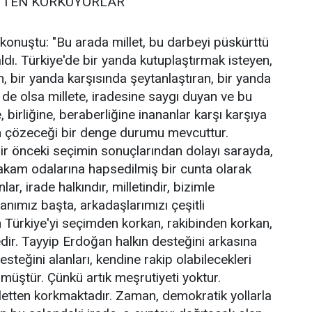
ETTEN KORKUYORLAR’
onuştu: "Bu arada millet, bu darbeyi püskürttü
dı. Türkiye'de bir yanda kutuplaştırmak isteyen,
, bir yanda karşısında şeytanlaştıran, bir yanda
de olsa millete, iradesine saygı duyan ve bu
, birliğine, beraberliğine inananlar karşı karşıya
tin çözeceği bir denge durumu mevcuttur.
 bir önceki seçimin sonuçlarından dolayı sarayda,
makam odalarına hapsedilmiş bir cunta olarak
, irade halkındır, milletindir, bizimle
anımız başta, arkadaşlarımızı çeşitli
 Türkiye'yi seçimden korkan, rakibinden korkan,
dir. Tayyip Erdoğan halkın desteğini arkasına
steğini alanları, kendine rakip olabilecekleri
üştür. Çünkü artık meşrutiyeti yoktur.
letten korkmaktadır. Zaman, demokratik yollarla