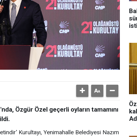
Ba
sü
is
Tü
Öz
'nda, Özgür Özel geçerli oyların tamamını
ka
Ad
ldi.
etindir' Kurultayı, Yenimahalle Belediyesi Nazım