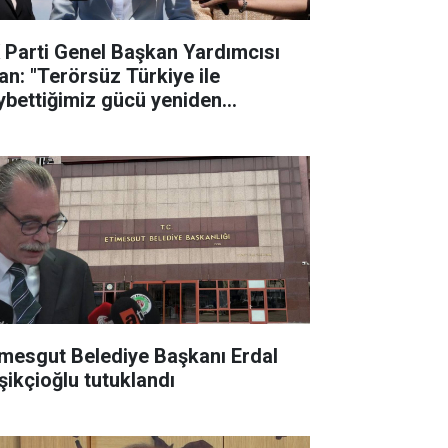
 Parti Genel Başkan Yardımcısı
an: "Terörsüz Türkiye ile
ybettiğimiz gücü yeniden
lletimize kazandıracağız"
imesgut Belediye Başkanı Erdal
şikçioğlu tutuklandı