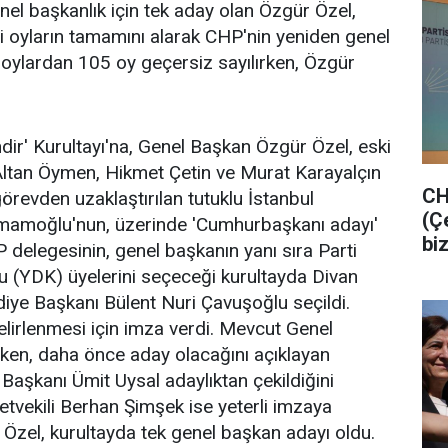
nel başkanlık için tek aday olan Özgür Özel,
 oyların tamamını alarak CHP'nin yeniden genel
ı oylardan 105 oy geçersiz sayılırken, Özgür
dir' Kurultayı'na, Genel Başkan Özgür Özel, eski
Altan Öymen, Hikmet Çetin ve Murat Karayalçın
CH
 görevden uzaklaştırılan tutuklu İstanbul
(Ç
mamoğlu'nun, üzerinde 'Cumhurbaşkanı adayı'
bi
 delegesinin, genel başkanın yanı sıra Parti
u (YDK) üyelerini seçeceği kurultayda Divan
diye Başkanı Bülent Nuri Çavuşoğlu seçildi.
elirlenmesi için imza verdi. Mevcut Genel
ken, daha önce aday olacağını açıklayan
Başkanı Ümit Uysal adaylıktan çekildiğini
letvekili Berhan Şimşek ise yeterli imzaya
Özel, kurultayda tek genel başkan adayı oldu.