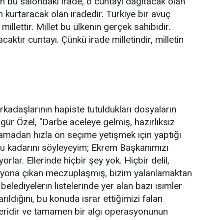
 bu salondaki irade, o cuntayı dağıtacak olan
n kurtaracak olan iradedir. Türkiye bir avuç
illettir. Millet bu ülkenin gerçek sahibidir.
acaktır cuntayı. Çünkü irade milletindir, milletin
kadaşlarının hapiste tutuldukları dosyaların
r Özel, "Darbe aceleye gelmiş, hazırlıksız
duramadan hızla ön seçime yetişmek için yaptığı
 şu kadarını söyleyeyim; Ekrem Başkanımızı
rlar. Ellerinde hiçbir şey yok. Hiçbir delil,
izyona çıkan meczuplaşmış, bizim yalanlamaktan
elediyelerin listelerinde yer alan bazı isimler
ldığını, bu konuda ısrar ettiğimizi falan
üfteridir ve tamamen bir algı operasyonunun