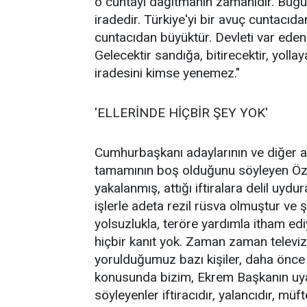
o cuntayı dağıtmanın zamanıdır. Bugün
iradedir. Türkiye'yi bir avuç cuntacıda
cuntacıdan büyüktür. Devleti var eden m
Gelecektir sandığa, bitirecektir, yollay
iradesini kimse yenemez."
'ELLERİNDE HİÇBİR ŞEY YOK'
Cumhurbaşkanı adaylarının ve diğer ar
tamamının boş olduğunu söyleyen Özgü
yakalanmış, attığı iftiralara delil uy
işlerle adeta rezil rüsva olmuştur ve
yolsuzlukla, teröre yardımla itham ediyo
hiçbir kanıt yok. Zaman zaman telev
yorulduğumuz bazı kişiler, daha önce b
konusunda bizim, Ekrem Başkanın uyarı
söyleyenler iftiracıdır, yalancıdır, m