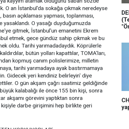
raya kayyım atamak olduğunu sabah sözde
dük. O an İstanbul'da sokağa çıkmak neredeyse
DE
si, basın açıklaması yapması, toplanması,
(T
ne yasaklandı. O yasağı duyduğumuzda
"Ö
ne'ye gitmek, İstanbul'un emanetini Ekrem
ol
bul etmek, gece gündüz sahip çıkmak ve bu
mek oldu. Tarihi yarımadadaydık. Köprülerle
ldırdılar, bütün yolları kapattılar, TOMA'ları,
rından kopmuş canım polislerimize, milletin
mamaya, tarihi yarımadaya ayak bastırmamaya
yin. Gidecek yeri kendiniz belirleyin' diye
 ettiler. O gün akşam çağrı saatimiz geldiğinde
üyük kalabalığı ile önce 155 bin kişi, sonra
azar akşamı görevini yaptıktan sonra
CH
şiyle darbe girişimini hep birlikte geri
yap