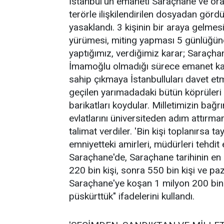
İstanbul'un emaneti Saraçhane ve o
terörle ilişkilendirilen dosyadan gör
yasaklandı. 3 kişinin bir araya gelme
yürümesi, miting yapması 5 günlüğü
yaptığımız, verdiğimiz karar; Saraçha
İmamoğlu olmadığı sürece emanet ka
sahip çıkmaya İstanbulluları davet et
geçilen yarımadadaki bütün köprüleri ka
barikatları koydular. Milletimizin bağ
evlatlarını üniversiteden adım attır
talimat verdiler. 'Bin kişi toplanırsa ta
emniyetteki amirleri, müdürleri tehdit
Saraçhane'de, Saraçhane tarihinin en b
220 bin kişi, sonra 550 bin kişi ve p
Saraçhane'ye koşan 1 milyon 200 bin ki
püskürttük" ifadelerini kullandı.