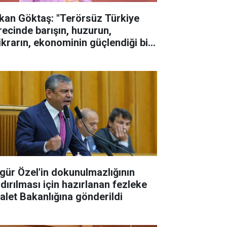
kan Göktaş: "Terörsüz Türkiye
recinde barışın, huzurun,
tikrarın, ekonominin güçlendiği bir
rkiye kurmak istiyoruz"
gür Özel'in dokunulmazlığının
ldırılması için hazırlanan fezleke
alet Bakanlığına gönderildi