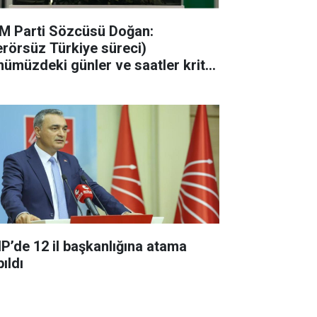
M Parti Sözcüsü Doğan:
erörsüz Türkiye süreci)
nümüzdeki günler ve saatler kritik
acak"
P’de 12 il başkanlığına atama
ıldı