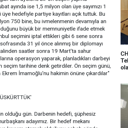
bat ayında ise 1,5 milyon olan üye sayımızı 1
üye hedefiyle partiye kayıtları açık tuttuk. Bu
ilyon 750 bine, bu ivmelenmenin devamıyla an
 olduğunu büyük bir memnuniyetle ifade etmek
ul seçimini iptal ettikleri gibi 6 sene sonra
r sofrasında 31 yıl önce alınmış bir diplomayı
talinden saatler sonra 19 Mart'ta sahur
CH
rına operasyon yaparak, planladıkları darbeyi
Tek
ön seçim tarihine denk getirdiler. Ön seçim günü,
ol
 Ekrem İmamoğlu'nu hakimin önüne çıkardılar"
ols
PÜSKÜRTTÜK'
in olduğu gün. Darbenin hedefi, şüphesiz
mhurbaşkanı adayımız. Bir hedef mekanı