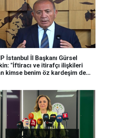
P İstanbul İl Başkanı Gürsel
in: "İftiracı ve itirafçı ilişkileri
an kimse benim öz kardeşim de
a partiyle ilişkisi ke