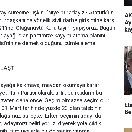
y sürecine ilişkin, "Niye buradayız? Atatürk'ün
AK
hurbaşkanı'na yönelik sivil darbe girişimine karşı
Ay
1'inci Olağanüstü Kurultayı'nı yapıyoruz. Bugün
ka
ir ayağı olan partimize kayyım atama planını
mi
tisi'nin ne demek olduğunu cümle aleme
LAŞTI'
e ayağa kalkmaya, meydan okumaya karar
et Halk Partisi olarak, artık bu iktidarın bu
ı, zaten daha önce 'Geçim olmazsa seçim olur'
Et
, 31 Mart tarihinde yüzde 23 olan talebinin
Be
düğümüz süreçte, 'Erken seçimin adayı da
adayımızı belirliyoruz' diyerek yola çıktık.
gibi tüm üyelerle bir ön seçim yapma