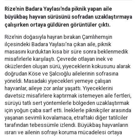
Rize'nin Badara Yaylası'nda piknik yapan aile
büyükbaş hayvan sürüsünü sofradan uzaklaştırmaya
çalışırken ortaya güldüren görüntüler çıktı.
Rize’nin doğasıyla hayran bırakan Çamlıhemşin
ilçesindeki Badara Yaylası'na çıkan aile, piknik
masasını kurduktan kısa bir süre sonra beklenmedik
misafirlerle karşılaştı. Çevrede otlayan inek ve
öküzlerden oluşan sürü, yiyeceklerin kokusunu alarak
doğrudan Köse ve Şalcıoğlu ailelerinin sofrasına
yöneldi. Masadaki yiyecekleri yemeye çalışan
hayvanlar, aileye zor anlar yaşattı. Yiyeceklerini
davetsiz misafirlere kaptırmak istemeyen aile fertleri,
sürüyü tatlı sert yöntemlerle bölgeden uzaklaştırmak
için yoğun çaba sarf etti. İneklerle piknikçiler arasında
yaşanan sevimli kovalamaca, etraftaki diğer tatilciler
tarafından tebessümle izlendi. Büyükbaş hayvanların
ısrarı ve ailenin sofrayı koruma mücadelesi ortaya