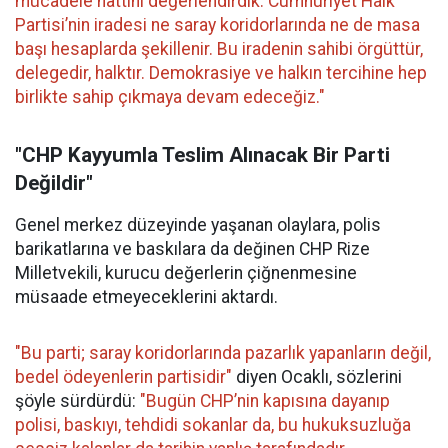
mücadele hattını değerlendirdik. Cumhuriyet Halk
Partisi’nin iradesi ne saray koridorlarında ne de masa
başı hesaplarda şekillenir. Bu iradenin sahibi örgüttür,
delegedir, halktır. Demokrasiye ve halkın tercihine hep
birlikte sahip çıkmaya devam edeceğiz."
"CHP Kayyumla Teslim Alınacak Bir Parti
Değildir"
Genel merkez düzeyinde yaşanan olaylara, polis
barikatlarına ve baskılara da değinen CHP Rize
Milletvekili, kurucu değerlerin çiğnenmesine
müsaade etmeyeceklerini aktardı.
"Bu parti; saray koridorlarında pazarlık yapanların değil,
bedel ödeyenlerin partisidir"
diyen Ocaklı, sözlerini
şöyle sürdürdü:
"Bugün CHP’nin kapısına dayanıp
polisi, baskıyı, tehdidi sokanlar da, bu hukuksuzluğa