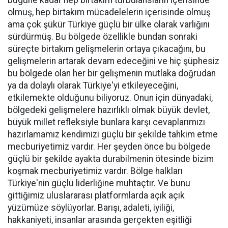
bugüne kadar hep birtakım türbülansların içerisinde
olmuş, hep birtakım mücadelelerin içerisinde olmuş
ama çok şükür Türkiye güçlü bir ülke olarak varlığını
sürdürmüş. Bu bölgede özellikle bundan sonraki
süreçte birtakım gelişmelerin ortaya çıkacağını, bu
gelişmelerin artarak devam edeceğini ve hiç şüphesiz
bu bölgede olan her bir gelişmenin mutlaka doğrudan
ya da dolaylı olarak Türkiye'yi etkileyeceğini,
etkilemekte olduğunu biliyoruz. Onun için dünyadaki,
bölgedeki gelişmelere hazırlıklı olmak büyük devlet,
büyük millet refleksiyle bunlara karşı cevaplarımızı
hazırlamamız kendimizi güçlü bir şekilde tahkim etme
mecburiyetimiz vardır. Her şeyden önce bu bölgede
güçlü bir şekilde ayakta durabilmenin ötesinde bizim
koşmak mecburiyetimiz vardır. Bölge halkları
Türkiye'nin güçlü liderliğine muhtaçtır. Ve bunu
gittiğimiz uluslararası platformlarda açık açık
yüzümüze söylüyorlar. Barışı, adaleti, iyiliği,
hakkaniyeti, insanlar arasında gerçekten eşitliği