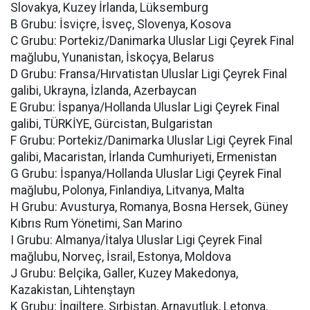
Slovakya, Kuzey İrlanda, Lüksemburg
B Grubu: İsviçre, İsveç, Slovenya, Kosova
C Grubu: Portekiz/Danimarka Uluslar Ligi Çeyrek Final
mağlubu, Yunanistan, İskoçya, Belarus
D Grubu: Fransa/Hırvatistan Uluslar Ligi Çeyrek Final
galibi, Ukrayna, İzlanda, Azerbaycan
E Grubu: İspanya/Hollanda Uluslar Ligi Çeyrek Final
galibi, TÜRKİYE, Gürcistan, Bulgaristan
F Grubu: Portekiz/Danimarka Uluslar Ligi Çeyrek Final
galibi, Macaristan, İrlanda Cumhuriyeti, Ermenistan
G Grubu: İspanya/Hollanda Uluslar Ligi Çeyrek Final
mağlubu, Polonya, Finlandiya, Litvanya, Malta
H Grubu: Avusturya, Romanya, Bosna Hersek, Güney
Kıbrıs Rum Yönetimi, San Marino
I Grubu: Almanya/İtalya Uluslar Ligi Çeyrek Final
mağlubu, Norveç, İsrail, Estonya, Moldova
J Grubu: Belçika, Galler, Kuzey Makedonya,
Kazakistan, Lihtenştayn
K Grubu: İngiltere, Sırbistan, Arnavutluk, Letonya,