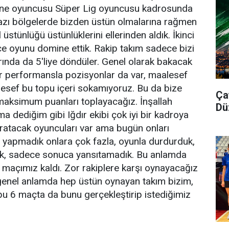
8 tane oyuncusu Süper Lig oyuncusu kadrosunda
bazı bölgelerde bizden üstün olmalarına rağmen
 üstünlüğü üstünlüklerini ellerinden aldık. İkinci
e oyunu domine ettik. Rakip takım sadece bizi
ında da 5'liye döndüler. Genel olarak bakacak
bir performansla pozisyonlar da var, maalesef
lesef bu topu içeri sokamıyoruz. Bu da bize
Ça
 maksimum puanları toplayacağız. İnşallah
Dü
a dediğim gibi Iğdır ekibi çok iyi bir kadroya
yaratacak oyuncuları var ama bugün onları
 yapmadık onlara çok fazla, oyunla durdurduk,
adık, sadece sonuca yansıtamadık. Bu anlamda
açımız kaldı. Zor rakiplere karşı oynayacağız
enel anlamda hep üstün oynayan takım bizim,
 bu 6 maçta da bunu gerçekleştirip istediğimiz