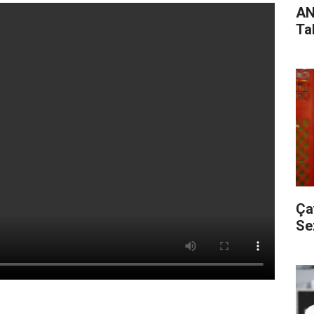
AN
Ta
Ça
Se