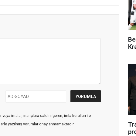
Be
Kr
veya imalar, inançlara saldırı içeren, imla kuralları ile
Tr
flerle yazılmış yorumlar onaylanmamaktadır.
pr