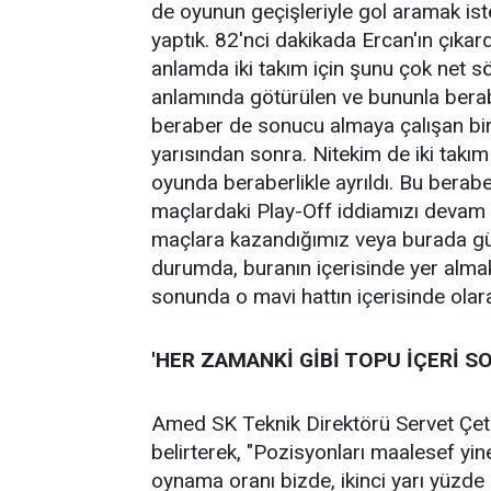
de oyunun geçişleriyle gol aramak is
yaptık. 82'nci dakikada Ercan'ın çıkar
anlamda iki takım için şunu çok net 
anlamında götürülen ve bununla berab
beraber de sonucu almaya çalışan bir
yarısından sonra. Nitekim de iki takım 
oyunda beraberlikle ayrıldı. Bu berabe
maçlardaki Play-Off iddiamızı devam 
maçlara kazandığımız veya burada gü
durumda, buranın içerisinde yer alma
sonunda o mavi hattın içerisinde olar
'HER ZAMANKİ GİBİ TOPU İÇERİ 
Amed SK Teknik Direktörü Servet Çetin
belirterek, "Pozisyonları maalesef yin
oynama oranı bizde, ikinci yarı yüzd