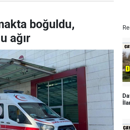
rmakta boğuldu,
Re
u ağır
Da
İla