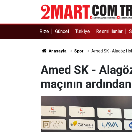
Rize
Güncel
Türkiye
Resmi İlanlar
S
Anasayfa
Spor
Amed SK - Alagöz Hold
Amed SK - Alagöz
maçının ardından