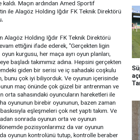
e kaldı. Maçın ardından Amed Sportif
tin ile Alagöz Holding Iğdır FK Teknik Direktörü
u
.
n Alagöz Holding Iğdır FK Teknik Direktörü
vam ettiğini ifade ederek, "Gerçekten ligin
 oyun kurgusu, her maça ayrı oyun planları,
eye başladı takımımız adına. Hepsini gerçekten
Sü
deki giden bir serisi ve iç sahadaki coşkulu
aç
m, bunu çok iyi biliyorduk. Ve oyunun içerisinde
Ta
bunun maç önünde çok güzel bir antrenman ve
Bu
ın orta sahasındaki oyuncuların hareketleri ile
 saha oyununun birebir oyununun, bazen zaman
skısıyla eşleşmeleri çok net yaptı takım. Ve
ikadan sonrada oyunun orta ve oyunun
 dönemde pozisyonlarımız da var oyunun
zda oyunun kontrolünü tutup, kontrolle beraber