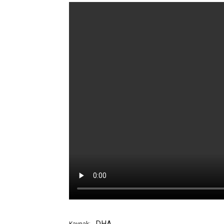
DHA
Kaynak: