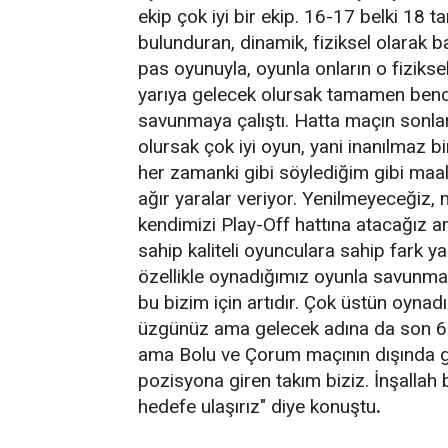
ekip çok iyi bir ekip. 16-17 belki 1
bulunduran, dinamik, fiziksel olarak 
pas oyunuyla, oyunla onların o fiziksel
yarıya gelecek olursak tamamen benc
savunmaya çalıştı. Hatta maçın sonlar
olursak çok iyi oyun, yani inanılmaz 
her zamanki gibi söylediğim gibi maa
ağır yaralar veriyor. Yenilmeyeceğiz,
kendimizi Play-Off hattına atacağız am
sahip kaliteli oyunculara sahip fark 
özellikle oynadığımız oyunla savunma
bu bizim için artıdır. Çok üstün oyn
üzgünüz ama gelecek adına da son 6 m
ama Bolu ve Çorum maçının dışında g
pozisyona giren takım biziz. İnşallah
hedefe ulaşırız" diye konuştu
.