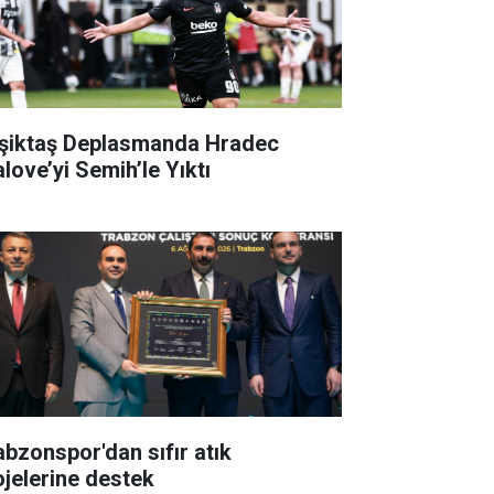
şiktaş Deplasmanda Hradec
alove’yi Semih’le Yıktı
abzonspor'dan sıfır atık
ojelerine destek