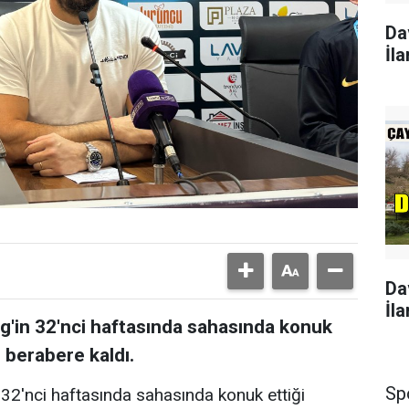
Da
İla
Da
İla
Lig'in 32'nci haftasında sahasında konuk
0 berabere kaldı.
Sp
n 32'nci haftasında sahasında konuk ettiği