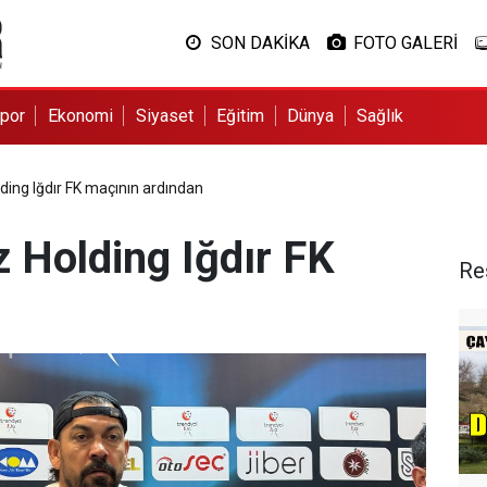
SON DAKİKA
FOTO GALERİ
por
Ekonomi
Siyaset
Eğitim
Dünya
Sağlık
ing Iğdır FK maçının ardından
 Holding Iğdır FK
Re