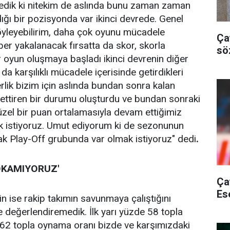
tedik ki nitekim de aslında bunu zaman zaman
dığı bir pozisyonda var ikinci devrede. Genel
söyleyebilirim, daha çok oyunu mücadele
Ça
er yakalanacak fırsatta da skor, skorla
sö
 oyun oluşmaya başladı ikinci devrenin diğer
da karşılıklı mücadele içerisinde getirdikleri
rlik bizim için aslında bundan sonra kalan
ettiren bir durumu oluşturdu ve bundan sonraki
zel bir puan ortalamasıyla devam ettiğimiz
k istiyoruz. Umut ediyorum ki de sezonunun
ak Play-Off grubunda var olmak istiyoruz" dedi
.
SOKAMIYORUZ'
Ça
Es
 ise rakip takımın savunmaya çalıştığını
e değerlendiremedik. İlk yarı yüzde 58 topla
e 62 topla oynama oranı bizde ve karşımızdaki