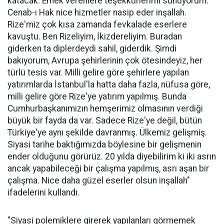
katacak. Emek verenlere teşekkürlerimi sunuyorum.
Cenab-ı Hak nice hizmetler nasip eder inşallah.
Rize'miz çok kısa zamanda fevkalade eserlere
kavuştu. Ben Rizeliyim, İkizdereliyim. Buradan
giderken ta diplerdeydi sahil, giderdik. Şimdi
bakıyorum, Avrupa şehirlerinin çok ötesindeyiz, her
türlü tesis var. Milli gelire göre şehirlere yapılan
yatırımlarda İstanbul'la hatta daha fazla, nüfusa göre,
milli gelire göre Rize'ye yatırım yapılmış. Bunda
Cumhurbaşkanımızın hemşerimiz olmasının verdiği
büyük bir fayda da var. Sadece Rize'ye değil, bütün
Türkiye'ye aynı şekilde davranmış. Ülkemiz gelişmiş.
Siyasi tarihe baktığımızda böylesine bir gelişmenin
ender olduğunu görürüz. 20 yılda diyebilirim ki iki asrın
ancak yapabileceği bir çalışma yapılmış, asrı aşan bir
çalışma. Nice daha güzel eserler olsun inşallah"
ifadelerini kullandı.
"Siyasi polemiklere girerek yapılanları görmemek