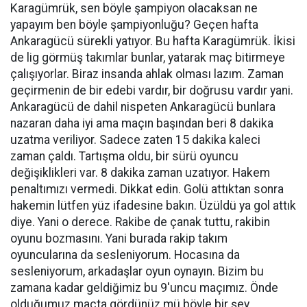
Karagümrük, sen böyle şampiyon olacaksan ne
yapayım ben böyle şampiyonluğu? Geçen hafta
Ankaragücü sürekli yatıyor. Bu hafta Karagümrük. İkisi
de lig görmüş takımlar bunlar, yatarak maç bitirmeye
çalışıyorlar. Biraz insanda ahlak olması lazım. Zaman
geçirmenin de bir edebi vardır, bir doğrusu vardır yani.
Ankaragücü de dahil nispeten Ankaragücü bunlara
nazaran daha iyi ama maçın başından beri 8 dakika
uzatma veriliyor. Sadece zaten 15 dakika kaleci
zaman çaldı. Tartışma oldu, bir sürü oyuncu
değişiklikleri var. 8 dakika zaman uzatıyor. Hakem
penaltımızı vermedi. Dikkat edin. Golü attıktan sonra
hakemin lütfen yüz ifadesine bakın. Üzüldü ya gol attık
diye. Yani o derece. Rakibe de çanak tuttu, rakibin
oyunu bozmasını. Yani burada rakip takım
oyuncularına da sesleniyorum. Hocasına da
sesleniyorum, arkadaşlar oyun oynayın. Bizim bu
zamana kadar geldiğimiz bu 9'uncu maçımız. Önde
olduğumuz maçta gördünüz mü böyle bir şey