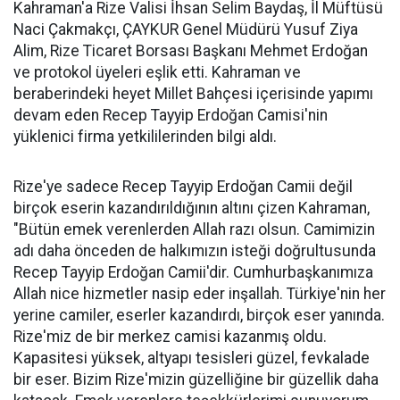
Kahraman'a Rize Valisi İhsan Selim Baydaş, İl Müftüsü
Naci Çakmakçı, ÇAYKUR Genel Müdürü Yusuf Ziya
Alim, Rize Ticaret Borsası Başkanı Mehmet Erdoğan
ve protokol üyeleri eşlik etti. Kahraman ve
beraberindeki heyet Millet Bahçesi içerisinde yapımı
devam eden Recep Tayyip Erdoğan Camisi'nin
yüklenici firma yetkililerinden bilgi aldı.
Rize'ye sadece Recep Tayyip Erdoğan Camii değil
birçok eserin kazandırıldığının altını çizen Kahraman,
"Bütün emek verenlerden Allah razı olsun. Camimizin
adı daha önceden de halkımızın isteği doğrultusunda
Recep Tayyip Erdoğan Camii'dir. Cumhurbaşkanımıza
Allah nice hizmetler nasip eder inşallah. Türkiye'nin her
yerine camiler, eserler kazandırdı, birçok eser yanında.
Rize'miz de bir merkez camisi kazanmış oldu.
Kapasitesi yüksek, altyapı tesisleri güzel, fevkalade
bir eser. Bizim Rize'mizin güzelliğine bir güzellik daha