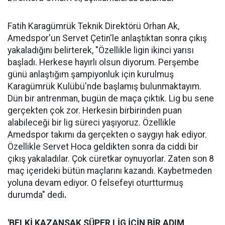
Fatih Karagümrük Teknik Direktörü Orhan Ak,
Amedspor'un Servet Çetin'le anlaştıktan sonra çıkış
yakaladığını belirterek, "Özellikle ligin ikinci yarısı
başladı. Herkese hayırlı olsun diyorum. Perşembe
günü anlaştığım şampiyonluk için kurulmuş
Karagümrük Kulübü'nde başlamış bulunmaktayım.
Dün bir antrenman, bugün de maça çıktık. Lig bu sene
gerçekten çok zor. Herkesin birbirinden puan
alabileceği bir lig süreci yaşıyoruz. Özellikle
Amedspor takımı da gerçekten o saygıyı hak ediyor.
Özellikle Servet Hoca geldikten sonra da ciddi bir
çıkış yakaladılar. Çok cüretkar oynuyorlar. Zaten son 8
maç içerideki bütün maçlarını kazandı. Kaybetmeden
yoluna devam ediyor. O felsefeyi oturtturmuş
durumda" dedi
.
'BELKİ KAZANSAK SÜPER LİG İÇİN BİR ADIM