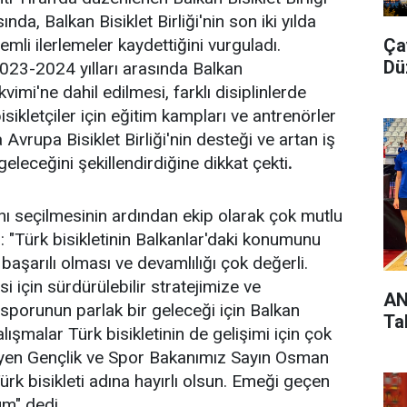
a, Balkan Bisiklet Birliği'nin son iki yılda
Ça
emli ilerlemeler kaydettiğini vurguladı.
Dü
 2023-2024 yılları arasında Balkan
imi'ne dahil edilmesi, farklı disiplinlerde
ikletçiler için eğitim kampları ve antrenörler
 Avrupa Bisiklet Birliği'nin desteği ve artan iş
geleceğini şekillendirdiğine dikkat çekti
.
kanı seçilmesinin ardından ekip olarak çok mutlu
 "Türk bisikletinin Balkanlar'daki konumunu
aşarılı olması ve devamlılığı çok değerli.
i için sürdürülebilir stratejimize ve
AN
 sporunun parlak bir geleceği için Balkan
Ta
alışmalar Türk bisikletinin de gelişimi için çok
eyen Gençlik ve Spor Bakanımız Sayın Osman
rk bisikleti adına hayırlı olsun. Emeği geçen
um" dedi
.