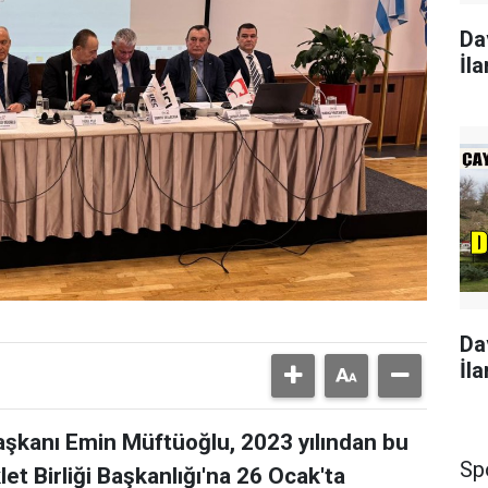
Da
İla
Da
İla
şkanı Emin Müftüoğlu, 2023 yılından bu
Sp
et Birliği Başkanlığı'na 26 Ocak'ta