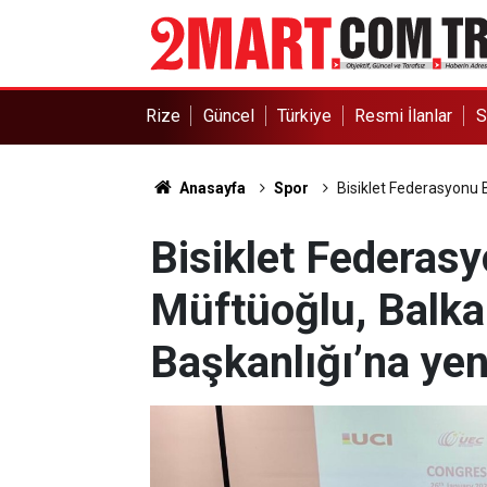
Rize
Güncel
Türkiye
Resmi İlanlar
S
Anasayfa
Spor
Bisiklet Federasyonu B
Bisiklet Federas
Müftüoğlu, Balkan
Başkanlığı’na yen