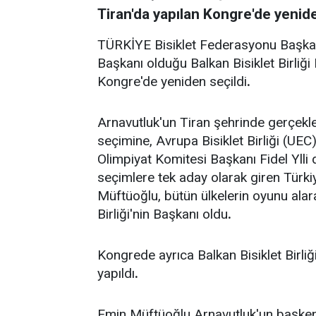
Tiran'da yapılan Kongre'de yenide
TÜRKİYE Bisiklet Federasyonu Başkan
Başkanı olduğu Balkan Bisiklet Birliği
Kongre'de yeniden seçildi
.
Arnavutluk'un Tiran şehrinde gerçekleşt
seçimine, Avrupa Bisiklet Birliği (UE
Olimpiyat Komitesi Başkanı Fidel Ylli d
seçimlere tek aday olarak giren Türk
Müftüoğlu, bütün ülkelerin oyunu al
Birliği'nin Başkanı oldu
.
Kongrede ayrıca Balkan Bisiklet Birli
yapıldı
.
Emin Müftüoğlu Arnavutluk'un başkenti