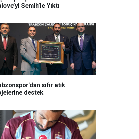
alove’yi Semih’le Yıktı
abzonspor'dan sıfır atık
ojelerine destek