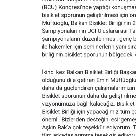
(BCU) Kongresi'nde yaptığı konuşmasınd
bisiklet sporunun geliştirilmesi için ön
Müftüoğlu, Balkan Bisiklet Birliği'nin
Şampiyonaları'nın UCI Uluslararası Takv
şampiyonaların düzenlenmesi, genç bis
ile hakemler için seminerlerin yanı sıra
birliğinin bisiklet sporunun bölgedeki 
İkinci kez Balkan Bisiklet Birliği Baş
olduğunu dile getiren Emin Müftüoğlu:
daha da güçlendiren çalışmalarımızın b
Bisiklet sporunun daha da geliştirilmes
vizyonumuza bağlı kalacağız. Bisiklet
Bisiklet Birliği için yapacağımız tüm ç
önemli. Bizlerden desteğini esirgem
Aşkın Bak'a çok teşekkür ediyorum. Tü
tüm arkadaşlarımıza teşekkür ediyor