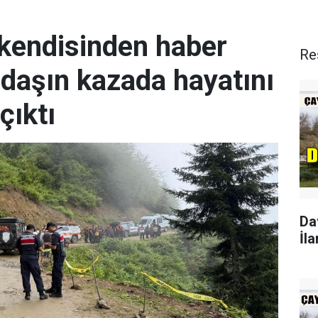
 kendisinden haber
Re
daşın kazada hayatını
çıktı
Da
İla