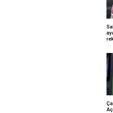
Sa
ay
re
Ça
Aç