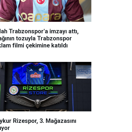
lah Trabzonspor'a imzayı attı,
ağının tozuyla Trabzonspor
klam filmi çekimine katıldı
ykur Rizespor, 3. Mağazasını
ıyor