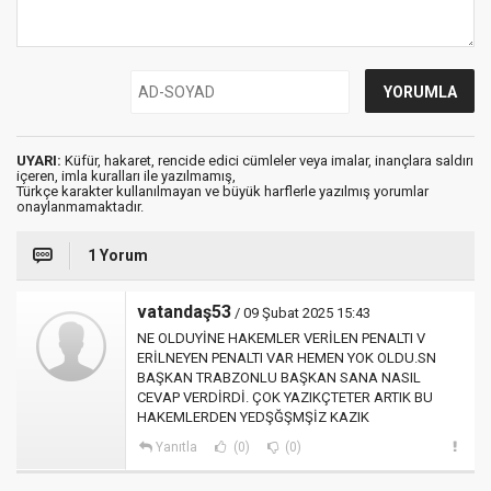
UYARI:
Küfür, hakaret, rencide edici cümleler veya imalar, inançlara saldırı
içeren, imla kuralları ile yazılmamış,
Türkçe karakter kullanılmayan ve büyük harflerle yazılmış yorumlar
onaylanmamaktadır.
1 Yorum
vatandaş53
/ 09 Şubat 2025 15:43
NE OLDUYİNE HAKEMLER VERİLEN PENALTI V
ERİLNEYEN PENALTI VAR HEMEN YOK OLDU.SN
BAŞKAN TRABZONLU BAŞKAN SANA NASIL
CEVAP VERDİRDİ. ÇOK YAZIKÇTETER ARTIK BU
HAKEMLERDEN YEDŞĞŞMŞİZ KAZIK
Yanıtla
(0)
(0)