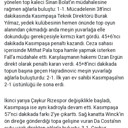
yönelen top kaleci Sinan Bolat’ın müdahalesine
rağmen ağlarla buluştu: 1-1. Mücadelenin 38’inci
dakikasında Kasımpaşa Teknik Direktörü Burak
Yılmaz, yedek kulübesinin hemen önünde top oyun
alanından çıkmadığı anda meşin yuvarlağa elle
dokunduğu gerekçesiyle kırmızı kart gördü. 45+6’ncı
dakikada Kasımpaşa penaltı kazandı. Ceza sahası
içerisinde Mithat Pala topa hamle yapmak isterken
Fall’a müdahale etti. Karşılaşmanın hakemi Ozan Ergün
direkt olarak penaltı kararı verdi. 45+8’inci dakikada
topun başına geçen Hajradinovic meşin yuvarlağı
ağlarla buluşturdu: 2-1. İlk yarı ev sahibi Kasımpaşa’nın
2-1 üstünlüğü ile sona erdi.
İkinci yarıya Çaykur Rizespor değişiklikle başladı,
Kasımpaşa ise aynı kadroyla devam etti. Kasımpaşa
57’nci dakikada farkı 2’ye çıkarttı. Sağ kanatta Winck’in
ön direğe gönderdiği topa gelişine vuran Da Costa’nın