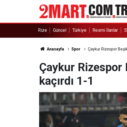
Rize
Güncel
Türkiye
Resmi İlanlar
S
Anasayfa
Spor
Çaykur Rizespor Beşikt
Çaykur Rizespor B
kaçırdı 1-1