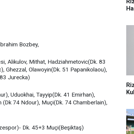
Ri
Ha
 İbrahim Bozbey,
, Alikulov, Mithat, Hadziahmetovic(Dk. 83
c), Ghezzal, Olawoyin(Dk. 51 Papanikolaou),
 83 Jurecka)
Ri
Ku
r), Uduokhai, Tayyip(Dk. 41 Emirhan),
ih (Dk 74 Ndour), Muçi(Dk. 74 Chamberlain),
zespor)- Dk. 45+3 Muçi(Beşiktaş)