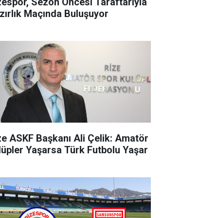
zespor, Sezon Öncesi Taraftarıyla
zırlık Maçında Buluşuyor
ze ASKF Başkanı Ali Çelik: Amatör
lüpler Yaşarsa Türk Futbolu Yaşar