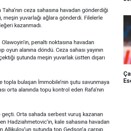
n Taha’nın ceza sahasına havadan gönderdiği
, meşin yuvarlağı ağlara gönderdi. Filelerle
değeri kazanmadı.
Olawoyin’in, penaltı noktasına havadan
p oyun alanına döndü. Ceza sahası yayının
çektiği şutunda meşin yuvarlak üstten dışarı
Ça
Es
de topla bulaşan İmmobile’nin şutu savunmaya
sı orta alanında topu kontrol eden Rafa’nın
 geçti. Orta sahada serbest vuruş kazanan
en Hadziahmetovic’in, kale sahasına havadan
an Allikulov’un şutunda top Gedson’a çarpıp