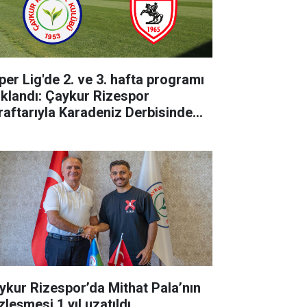
per Lig'de 2. ve 3. hafta programı
ıklandı: Çaykur Rizespor
raftarıyla Karadeniz Derbisinde
luşuyor!
ykur Rizespor’da Mithat Pala’nın
zleşmesi 1 yıl uzatıldı