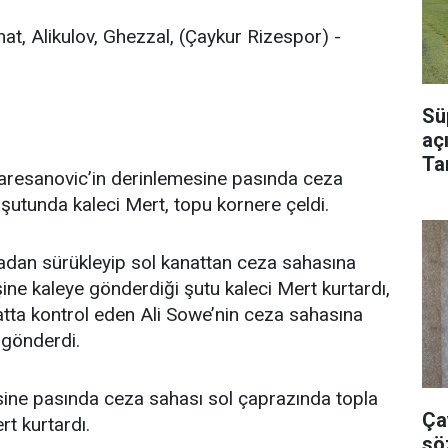
, Alikulov, Ghezzal, (Çaykur Rizespor) -
Sü
aç
Ta
aresanovic’in derinlemesine pasında ceza
Bu
şutunda kaleci Mert, topu kornere çeldi.
hadan sürükleyip sol kanattan ceza sahasına
ine kaleye gönderdiği şutu kaleci Mert kurtardı,
atta kontrol eden Ali Sowe’nin ceza sahasına
 gönderdi.
esine pasında ceza sahası sol çaprazında topla
Ça
rt kurtardı.
sö