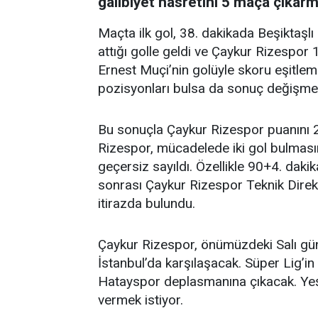
galibiyet hasretini 5 maça çıkarm
Maçta ilk gol, 38. dakikada Beşiktaş
attığı golle geldi ve Çaykur Rizespor
Ernest Muçi’nin golüyle skoru eşitleme
pozisyonları bulsa da sonuç değişmedi
Bu sonuçla Çaykur Rizespor puanını 21
Rizespor, mücadelede iki gol bulması
geçersiz sayıldı. Özellikle 90+4. dakik
sonrası Çaykur Rizespor Teknik Direk
itirazda bulundu.
Çaykur Rizespor, önümüzdeki Salı gü
İstanbul’da karşılaşacak. Süper Lig’i
Hatayspor deplasmanına çıkacak. Yeşil
vermek istiyor.