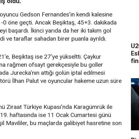
ış oldu.
lı oyuncu Gedson Fernandes’in kendi kalesine
 1-0 öne geçti. Ancak Beşiktaş, 45+3. dakikada
yi başardı. İkinci yarıda da her iki takım gol
 ve taraflar sahadan birer puanla ayrıldı.
U2
Esk
’e, Beşiktaş ise 27’ye yükseltti. Çaykur
fi
na rağmen ofsayt gerekçesiyle bu goller
ada Jurecka’nın attığı golün iptal edilmesi
törü İlhan Palut ve oyuncular hakeme uzun süre
nü Ziraat Türkiye Kupası’nda Karagümrük ile
n 19. haftasında ise 11 Ocak Cumartesi günü
 Mavililer, bu maçlarda galibiyet hasretine son