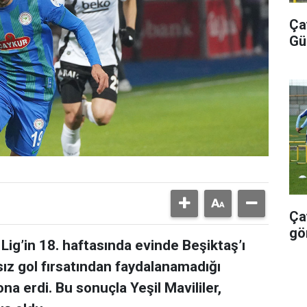
Ça
Gü
Ça
gö
Lig’in 18. haftasında evinde Beşiktaş’ı
sız gol fırsatından faydalanamadığı
ona erdi. Bu sonuçla Yeşil Mavililer,