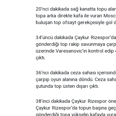
20’nci dakikada sağ kanatta topu ala
topa arka direkte kafa ile vuran Mosci
buluşan top ofsayt gerekçesiyle gol 
34’üncü dakikada Çaykur Rizespor’da 
gönderdiği top rakip savunmaya çarpı
üzerinde Varesanovic’in kontrol edip 
çıktı.
36’ncı dakikada ceza sahası içerisin
çarpıp oyun alanına döndü. Ceza saha
şutunda top üsten dışarı çıktı.
38’inci dakikada Çaykur Rizespor öne
Çaykur Rizespor’da topun başına geç
gönderdiği topa yükselip kafayla vur