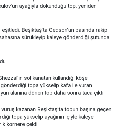
likulov’un ayağıyla dokunduğu top, yeniden
eşitledi. Beşiktaş’ta Gedson’un pasında rakip
sahasına sürükleyip kaleye gönderdiği şutunda
dı.
hezzal’ın sol kanatan kullandığı köşe
gönderdiği topa yükselip kafa ile vuran
Oyun alanına dönen top daha sonra taca çıktı.
t vuruş kazanan Beşiktaş’ta topun başına geçen
iği topa yükselip ayağının içiyle kaleye
ık kornere çeldi.