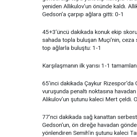
yeniden Allikulov’un önünde kaldı. Al
Gedson’a çarpıp ağlara gitti: 0-1
45+3’üncü dakikada konuk ekip skoru 
sahada topla buluşan Muçi'nin, ceza 
top ağlarla buluştu: 1-1
Karşılaşmanın ilk yarısı 1-1 tamamlan
65’inci dakikada Çaykur Rizespor’da G
vuruşunda penaltı noktasına havadan 
Alikulov’un şutunu kaleci Mert çeldi. 
77’nci dakikada sağ kanattan serbes
Gedson'un, ön direğe havadan gönderd
yönlendiren Semih’in şutunu kaleci Tar