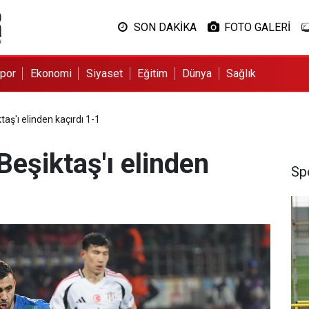
SON DAKİKA
FOTO GALERİ
por
Ekonomi
Siyaset
Eğitim
Dünya
Sağlık
aş'ı elinden kaçırdı 1-1
eşiktaş'ı elinden
Sp