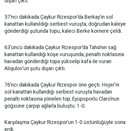
dışarı çıktı.
57’nci dakikada Çaykur Rizespor’da Berkay’ın sol
kanattan kullanıldığı serbest vuruşta, doğrudan kaleye
gönderdiği şutunda topu, kaleci Berke kornere çeldi.
63’üncü dakikada Çaykur Rizespor’da Taha’nın sağ
kanattan kullandığı köşe vuruşunda, penaltı noktasına
havadan gönderdiği topa yükselip kafa ile vuran
Aliqulov’un şutu dışarı çıktı.
76’ncı dakikada Çaykur Rizespor öne geçti. Hojer’in
sol kanattan kullandığı serbest vuruşta havadan
penaltı noktasına yönelen top, Eyüpsporlu Claro’nun
göğsüne çarpıp ağlarla buluştu: 1-0.
Karşılaşma Çaykur Rizespor’un 1-0 üstünlüğüyle sona
erdi.