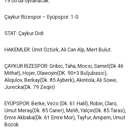
19.00’da oynanacak.
Çaykur Rizespor – Eyüpspor: 1-0
STAT: Çaykur Didi
HAKEMLER: Ümit Öztürk, Ali Can Alp, Mert Bulut.
ÇAYKUR RİZESPOR: Gribic, Taha, Mocsi, Samet(Dk 46
Mithat), Hojer, Olawoyin(DK. 90+3 Buljubasic),
Aliqulov, Berkay(Dk. 85 Ayberk), Akintola, Ali Sowe,
Jurecka(Dk. 79 Zeqiri)
EYÜPSPOR: Berke, Vezo (Dk. 61 Halil), Robin, Claro,
Umut Meraş(Dk. 85 Caner), Melih, Yalçın(Dk. 85 Taras),
Emre Akbaba(Dk. 61 Emre Mor), Tayfur, Ampem, Umut
Bozok