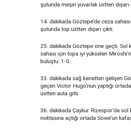
şutunda meşin yuvarlak üstten dışarı ç
14. dakikada Göztepe’de ceza sahası
şutunda top üstten dışarı çıktı.
25. dakikada Göztepe öne geçti. Sol ka
sahası için topa iyi yükselen Miroshi'
buluştu: 1-0.
33. dakikada sağ kanattan gelişen Göz
geçen Victor Hugo'nun yaptığı ortad
üstten auta gitti.
36. dakikada Çaykur Rizespor’da sol k
noktasına açtığı ortada Sowe’un kafas