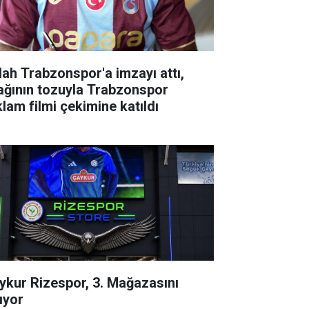
lah Trabzonspor'a imzayı attı,
ağının tozuyla Trabzonspor
klam filmi çekimine katıldı
ykur Rizespor, 3. Mağazasını
ıyor