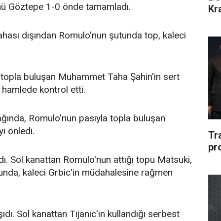
nü Göztepe 1-0 önde tamamladı.
Kr
hası dışından Romulo'nun şutunda top, kaleci
 topla buluşan Muhammet Taha Şahin'in sert
 hamlede kontrol etti.
ağında, Romulo'nun pasıyla topla buluşan
yi önledi.
Tr
pr
dı. Sol kanattan Romulo'nun attığı topu Matsuki,
şunda, kaleci Grbic'in müdahalesine rağmen
dı. Sol kanattan Tijanic'in kullandığı serbest