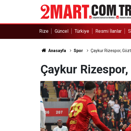
Rize
Güncel
Türkiye
Resmi İlanlar
S
Anasayfa
Spor
Çaykur Rizespor, Gözt
Çaykur Rizespor, 