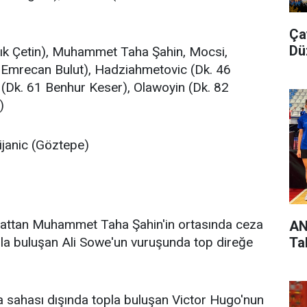
Ça
Dü
rık Çetin), Muhammet Taha Şahin, Mocsi,
85 Emrecan Bulut), Hadziahmetovic (Dk. 46
 (Dk. 61 Benhur Keser), Olawoyin (Dk. 82
)
ijanic (Göztepe)
nattan Muhammet Taha Şahin'in ortasında ceza
AN
Ta
la buluşan Ali Sowe'un vuruşunda top direğe
 sahası dışında topla buluşan Victor Hugo'nun