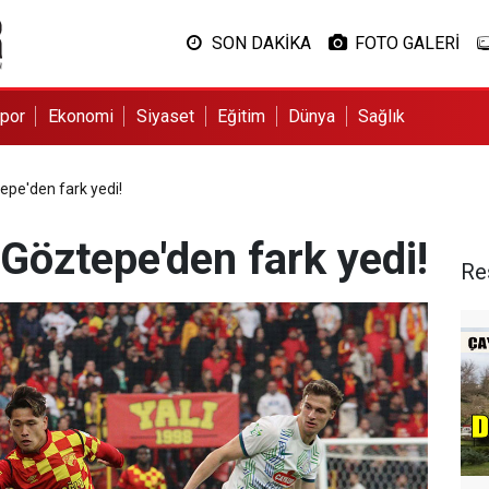
SON DAKİKA
FOTO GALERİ
por
Ekonomi
Siyaset
Eğitim
Dünya
Sağlık
epe'den fark yedi!
Göztepe'den fark yedi!
Re