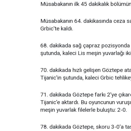
Müsabakanın ilk 45 dakikalık bölümü
Müsabakanın 64. dakikasında ceza sa
Grbic'te kaldı.
68. dakikada sağ çapraz pozisyonda
şutunda, kaleci Lis meşin yuvarlağı iki
70. dakikada hızlı gelişen Göztepe at
Tijanic'in şutunda, kaleci Grbic tehlike
71. dakikada Göztepe farkı 2'ye çıkar
Tijanic'e aktardı. Bu oyuncunun vuru
meşin yuvarlak filelerle buluştu: 2-0.
78. dakikada Göztepe, skoru 3-0'a taşı