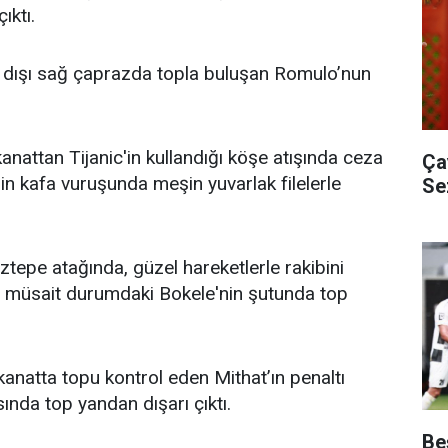
ıktı.
 dışı sağ çaprazda topla buluşan Romulo’nun
nattan Tijanic'in kullandığı köşe atışında ceza
Ça
nin kafa vuruşunda meşin yuvarlak filelerle
Se
tepe atağında, güzel hareketlerle rakibini
a müsait durumdaki Bokele'nin şutunda top
anatta topu kontrol eden Mithat’ın penaltı
ında top yandan dışarı çıktı.
Be