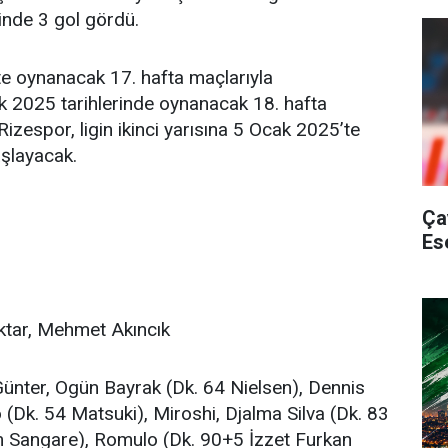
sinde 3 gol gördü.
4’te oynanacak 17. hafta maçlarıyla
ak 2025 tarihlerinde oynanacak 18. hafta
izespor, ligin ikinci yarısına 5 Ocak 2025’te
şlayacak.
Ça
Es
ktar, Mehmet Akıncık
Günter, Ogün Bayrak (Dk. 64 Nielsen), Dennis
(Dk. 54 Matsuki), Miroshi, Djalma Silva (Dk. 83
ım Sangare), Romulo (Dk. 90+5 İzzet Furkan