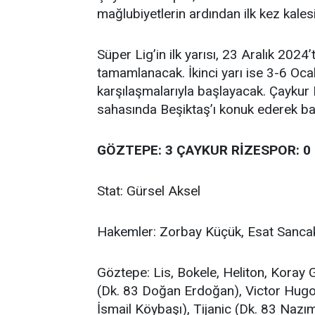
mağlubiyetlerin ardından ilk kez kale
Süper Lig’in ilk yarısı, 23 Aralık 202
tamamlanacak. İkinci yarı ise 3-6 Oc
karşılaşmalarıyla başlayacak. Çaykur R
sahasında Beşiktaş’ı konuk ederek ba
GÖZTEPE: 3 ÇAYKUR RİZESPOR: 0
Stat: Gürsel Aksel
Hakemler: Zorbay Küçük, Esat Sanca
Göztepe: Lis, Bokele, Heliton, Koray 
(Dk. 83 Doğan Erdoğan), Victor Hugo 
İsmail Köybaşı), Tijanic (Dk. 83 Naz