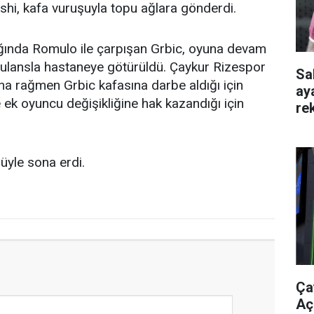
oshi, kafa vuruşuyla topu ağlara gönderdi.
ağında Romulo ile çarpışan Grbic, oyuna devam
bulansla hastaneye götürüldü. Çaykur Rizespor
Sa
na rağmen Grbic kafasına darbe aldığı için
ay
e ek oyuncu değişikliğine hak kazandığı için
re
üyle sona erdi.
Ça
Aç