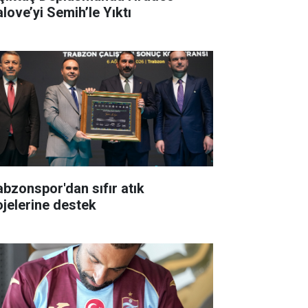
alove’yi Semih’le Yıktı
abzonspor'dan sıfır atık
ojelerine destek