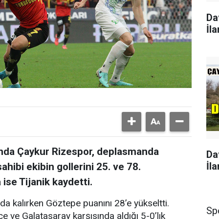
Da
İla
sında Çaykur Rizespor, deplasmanda
Da
İla
hibi ekibin gollerini 25. ve 78.
ise Tijanik kaydetti.
a kalırken Göztepe puanını 28’e yükseltti.
Sp
 ve Galatasaray karşısında aldığı 5-0’lık