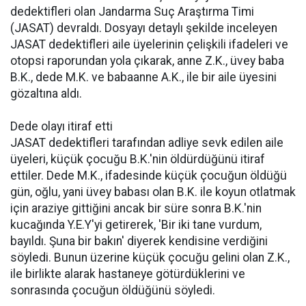
dedektifleri olan Jandarma Suç Araştırma Timi
(JASAT) devraldı. Dosyayı detaylı şekilde inceleyen
JASAT dedektifleri aile üyelerinin çelişkili ifadeleri ve
otopsi raporundan yola çıkarak, anne Z.K., üvey baba
B.K., dede M.K. ve babaanne A.K., ile bir aile üyesini
gözaltına aldı.
Dede olayı itiraf etti
JASAT dedektifleri tarafından adliye sevk edilen aile
üyeleri, küçük çocuğu B.K.'nin öldürdüğünü itiraf
ettiler. Dede M.K., ifadesinde küçük çocuğun öldüğü
gün, oğlu, yani üvey babası olan B.K. ile koyun otlatmak
için araziye gittiğini ancak bir süre sonra B.K.'nin
kucağında Y.E.Y'yi getirerek, 'Bir iki tane vurdum,
bayıldı. Şuna bir bakın' diyerek kendisine verdiğini
söyledi. Bunun üzerine küçük çocuğu gelini olan Z.K.,
ile birlikte alarak hastaneye götürdüklerini ve
sonrasında çocuğun öldüğünü söyledi.