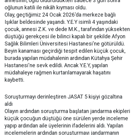
annesinin, oğlu öldürüldükten sadece 3 gün sonra
oğlunun katili ile nikâh kıyması oldu.
Olay, geçtiğimiz 24 Ocak 2026'da merkeze bağlı
Işıklar beldesinde yaşandı. Y.E.Y isimli 4 yaşındaki
çocuk, annesi Z.K. ve dede M.K., tarafından yüksekten
düştüğü gerekçesi ile bilinci kapalı bir şekilde Afyon
Sağlık Bilimleri Üniversitesi Hastanesi'ne götürüldü.
Beyin kanaması geçirdiği tespit edilen küçük çocuk,
burada yapılan müdahalenin ardından Kütahya Şehir
Hastanesi'ne sevk edildi. Ancak Y.E.Y, yapılan
müdahaleye rağmen kurtarılamayarak haşatını
kaybetti.
Soruşturmayı derinleştiren JASAT 5 kişiyi gözaltına
aldı
Olayın ardından soruşturma başlatan jandarma ekipleri
küçük çocuğun düştüğü öne sürülen yerde inceleme
yapıp ardından aile üyelerinin ifadelerini aldı. Yapılan
incelemelerin ardından soruşturmayı jandarmanın