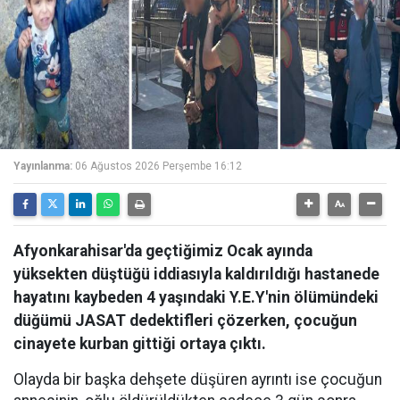
Yayınlanma:
06 Ağustos 2026 Perşembe 16:12
Afyonkarahisar'da geçtiğimiz Ocak ayında
yüksekten düştüğü iddiasıyla kaldırıldığı hastanede
hayatını kaybeden 4 yaşındaki Y.E.Y'nin ölümündeki
düğümü JASAT dedektifleri çözerken, çocuğun
cinayete kurban gittiği ortaya çıktı.
Olayda bir başka dehşete düşüren ayrıntı ise çocuğun