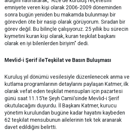
aldığını hatırlatarak, "Rize'de kuruluş reçetesini
emniyete veren kişi olarak 2006-2009 döneminden
sonra bugün yeniden bu makamda bulunmayı bir
görevden öte bir nasip olarak görüyorum. Sıradan bir
görev değil. Bu bilinçle çalışıyoruz. 25 yıllık bu sürecin
kıymetini kuran kişi olarak, kuran teşkilat başkanı
olarak en iyi bilenlerden biriyim" dedi.
Mevlid-i Şerif ileTeşkilat ve Basın Buluşması
Kuruluş yıl dönümü vesilesiyle düzenlenecek anma ve
kutlama programlarının detaylarını paylaşan Katmer, ilk
olarak vefat eden teşkilat mensupları için pazartesi
günü saat 11.15’te Şeyh Camii’sinde Mevlid-i Şerif
okutulacağını duyurdu. İl Başkanı Katmer, kurucu
yönetim kurulundan bugüne kadar hayatını kaybeden
62 teşkilat mensubunun ailelerinin tek tek aranarak
davet edildiğini belirtti.