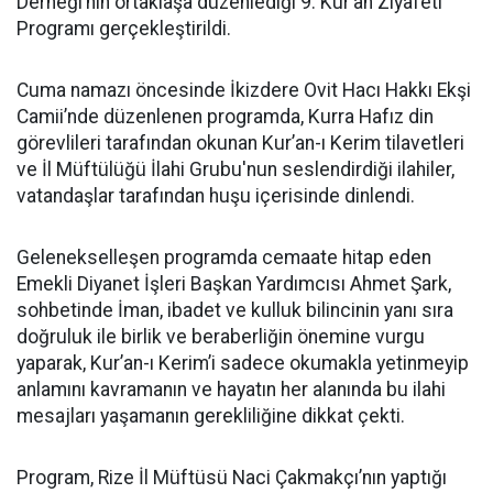
Derneği’nin ortaklaşa düzenlediği 9. Kur’an Ziyafeti
Programı gerçekleştirildi.
Cuma namazı öncesinde İkizdere Ovit Hacı Hakkı Ekşi
Camii’nde düzenlenen programda, Kurra Hafız din
görevlileri tarafından okunan Kur’an-ı Kerim tilavetleri
ve İl Müftülüğü İlahi Grubu'nun seslendirdiği ilahiler,
vatandaşlar tarafından huşu içerisinde dinlendi.
Gelenekselleşen programda cemaate hitap eden
Emekli Diyanet İşleri Başkan Yardımcısı Ahmet Şark,
sohbetinde İman, ibadet ve kulluk bilincinin yanı sıra
doğruluk ile birlik ve beraberliğin önemine vurgu
yaparak, Kur’an-ı Kerim’i sadece okumakla yetinmeyip
anlamını kavramanın ve hayatın her alanında bu ilahi
mesajları yaşamanın gerekliliğine dikkat çekti.
Program, Rize İl Müftüsü Naci Çakmakçı’nın yaptığı