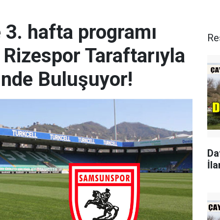
e 3. hafta programı
Re
 Rizespor Taraftarıyla
inde Buluşuyor!
Da
İla