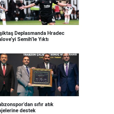
şiktaş Deplasmanda Hradec
alove’yi Semih’le Yıktı
abzonspor'dan sıfır atık
ojelerine destek