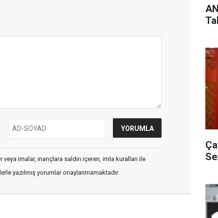
AN
Ta
Ça
Se
veya imalar, inançlara saldırı içeren, imla kuralları ile
flerle yazılmış yorumlar onaylanmamaktadır.