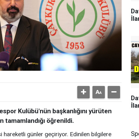
Da
İla
Da
İla
zespor Kulübü'nün başkanlığını yürüten
n tamamlandığı öğrenildi.
Sp
areketli günler geçiriyor. Edinilen bilgilere