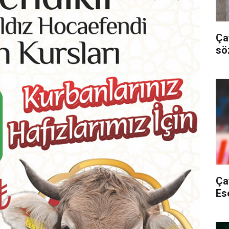
Ça
sö
Ça
Es