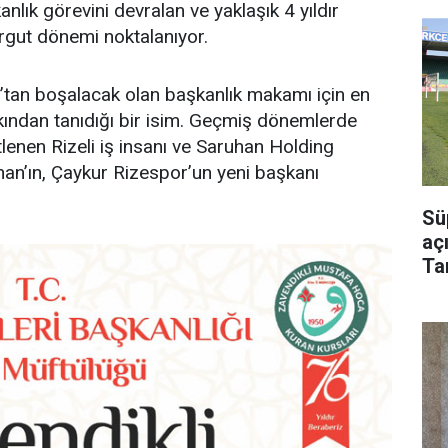
lık görevini devralan ve yaklaşık 4 yıldır
rgut dönemi noktalanıyor.
ut’tan boşalacak olan başkanlık makamı için en
kından tanıdığı bir isim. Geçmiş dönemlerde
tlenen Rizeli iş insanı ve Saruhan Holding
han’ın, Çaykur Rizespor’un yeni başkanı
Sü
aç
Ta
Bu