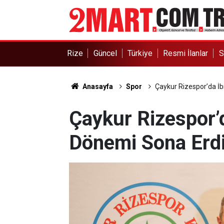
Rize
Güncel
Türkiye
Resmi İlanlar
S
Anasayfa
Spor
Çaykur Rizespor’da İ
Çaykur Rizespor’
Dönemi Sona Erd