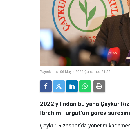
Yayınlanma:
06 Mayıs 2026 Çarşamba 21:55
2022 yılından bu yana Çaykur Ri
İbrahim Turgut’un görev süresini
Çaykur Rizespor’da yönetim kademesi h