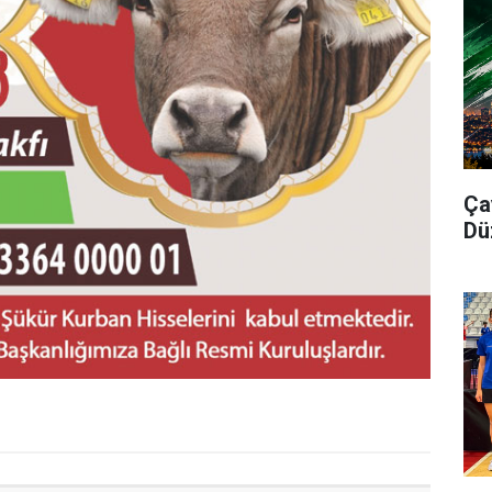
Ça
Dü